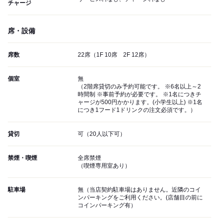
チャージ
席・設備
席数
22席（1F 10席 2F 12席）
個室
無
（2階席貸切のみ予約可能です。 ※6名以上～2
時間制 ※事前予約が必要です。 ※1名につきチ
ャージが500円かかります。(小学生以上) ※1名
につき1フード1ドリンクの注文必須です。）
貸切
可（20人以下可）
禁煙・喫煙
全席禁煙
（喫煙専用室あり）
駐車場
無（当店契約駐車場はありません。近隣のコイ
ンパーキングをご利用ください。(店舗目の前に
コインパーキング有）