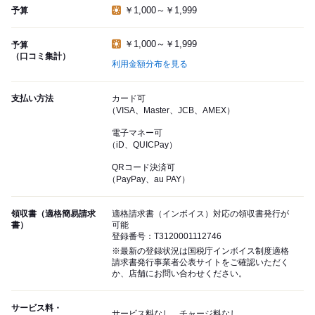
￥1,000～￥1,999
予算
￥1,000～￥1,999
予算
（口コミ集計）
利用金額分布を見る
支払い方法
カード可
（VISA、Master、JCB、AMEX）
電子マネー可
（iD、QUICPay）
QRコード決済可
（PayPay、au PAY）
領収書（適格簡易請求
適格請求書（インボイス）対応の領収書発行が
書）
可能
登録番号：T3120001112746
※最新の登録状況は国税庁インボイス制度適格
請求書発行事業者公表サイトをご確認いただく
か、店舗にお問い合わせください。
サービス料・
サービス料なし、チャージ料なし