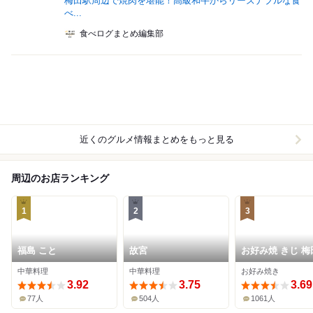
梅田駅周辺で焼肉を堪能！高級和牛からリーズナブルな食
べ...
食べログまとめ編集部
近くのグルメ情報まとめをもっと見る
周辺のお店ランキング
1
2
3
福島 こと
故宮
お好み焼 きじ 梅
カイビル店
中華料理
中華料理
お好み焼き
3.92
3.75
3.69
77人
504人
1061人