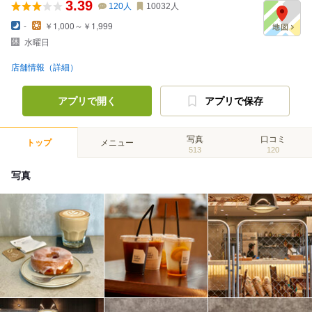
3.39
120
人
10032
人
-
￥1,000～￥1,999
水曜日
店舗情報（詳細）
アプリで開く
アプリで保存
写真
口コミ
トップ
メニュー
513
120
写真