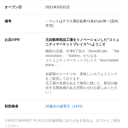
オープン日
2021年3月31日
備考
・ペットはテラス席(2名席×1卓)のみOK！(店内
不可)
お店のPR
元自動車部品工場をリノベーションした”コミュ
ニティマーケットプレイス”へようこそ
梅田の北側、中津6丁目の「Diner&Cafe」「Tak
eout place」「Gallery」からなる
コミュニティマーケットプレイス「knot market
place」。
自家製のドーナツや、美味しいカフェドリンク
をご提供しております。
元工場の名残をあえて随所に残した、新旧が融
合する開放感のある空間もぜひお楽しみくださ
い！
初投稿者
30過ぎの道草王
（1433）
※KNOT MARKET PLACEの店舗情報に誤りがある場合は、以下からご報告
ください。