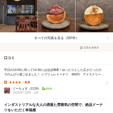
すべての写真を見る（597件）
広告を非表示
口コミ
平日の14:00に伺って14:30にはほぼ満席！ゆったりとした広さだったの
でのんびり過ごせました！ ☆ブリュレドーナツ 480円 アイスクリーム
乗せ ＋100円 ブリュレも...
4.0
Lunch:
ぐーちぇす
（2128）
2025/07 訪問
1回
インダストリアルな大人の洒落た雰囲気の空間で、絶品ドーナ
ツをいただく幸福感