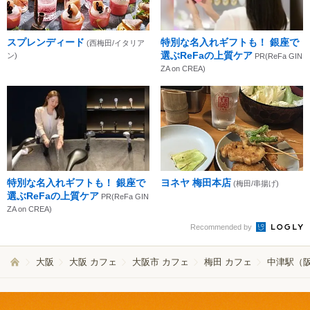
スプレンディード
特別な名入れギフトも！ 銀座で
(西梅田/イタリア
選ぶReFaの上質ケア
ン)
PR(ReFa GIN
ZA on CREA)
特別な名入れギフトも！ 銀座で
ヨネヤ 梅田本店
(梅田/串揚げ)
選ぶReFaの上質ケア
PR(ReFa GIN
ZA on CREA)
Recommended by
大阪
大阪 カフェ
大阪市 カフェ
梅田 カフェ
中津駅（阪