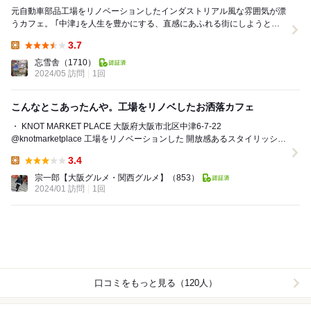
元自動車部品工場をリノベーションしたインダストリアル風な雰囲気が漂
うカフェ。 ｢中津｣を人生を豊かにする、直感にあふれる街にしようとい
うコンセプトからスタートしたようです...
3.7
Lunch:
忘雪舎
（1710）
2024/05 訪問
1回
こんなとこあったんや。工場をリノベしたお洒落カフェ
・ KNOT MARKET PLACE 大阪府大阪市北区中津6-7-22
@knotmarketplace 工場をリノベーションした 開放感あるスタイリッシュ
な雰囲...
3.4
Lunch:
宗一郎【大阪グルメ・関西グルメ】
（853）
2024/01 訪問
1回
口コミをもっと見る（120人）