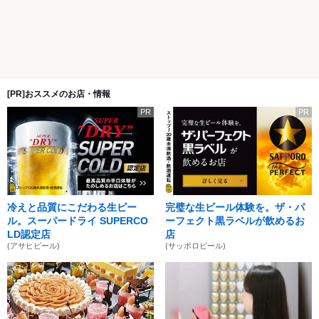
[PR]おススメのお店・情報
PR
PR
冷えと品質にこだわる生ビー
完璧な生ビール体験を。ザ・パ
ル。スーパードライ SUPERCO
ーフェクト黒ラベルが飲めるお
LD認定店
店
(アサヒビール)
(サッポロビール)