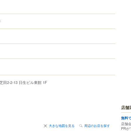
時
芝田
2-2-13
日生ビル東館 1F
店舗
無料
店舗
大きな地図を見る
周辺のお店を探す
PRが