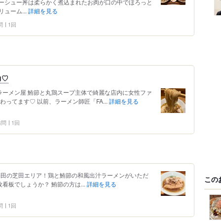
ーシュー丼は柔らかく煮込まれたお肉が口の中でほろっと
ューム...
詳細を見る
問
1回
力♡
あるラーメン屋 鮪節と丸鶏スープ主体で綺麗な店内に女性ファ
ってます♡ 以前、ラーメン師匠「FA...
詳細を見る
 訪問
1回
大阪梅田の芝田エリア！鶏と鮪節の和風出汁ラーメンがいただ
この
枚看板でしょうか？ 鮪節の方は...
詳細を見る
問
1回