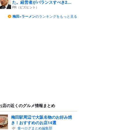
た。経営者がバランスすべき2
つ...
PR（ビズヒント）
梅田×ラーメン
のランキングをもっと見る
お店の近くのグルメ情報まとめ
梅田駅周辺で大阪名物のお好み焼
き！おすすめのお店14選
食べログまとめ編集部