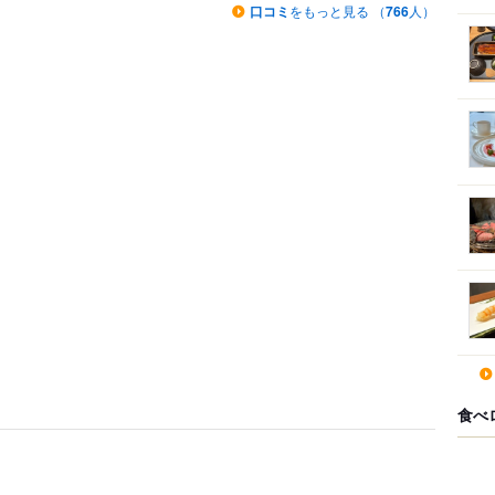
口コミ
をもっと見る （
766
人）
食べ