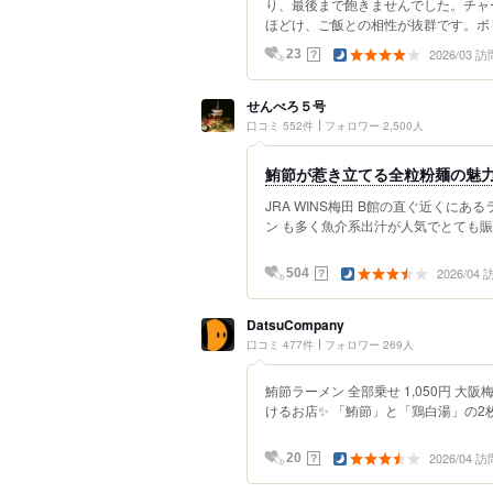
り、最後まで飽きませんでした。チャ
ほどけ、ご飯との相性が抜群です。ボリ
2026/03 訪
？
23
せんべろ５号
口コミ 552件
フォロワー 2,500人
鮪節が惹き立てる全粒粉麺の魅
JRA WINS梅田 B館の直ぐ近くに
ン も多く魚介系出汁が人気でとても賑わ
2026/04
？
504
DatsuCompany
口コミ 477件
フォロワー 269人
鮪節ラーメン 全部乗せ 1,050円 
けるお店✨️ 「鮪節」と「鶏白湯」の2
2026/04 訪
？
20