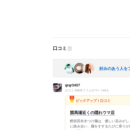
口コミ
？
好みのあう人を
qrqr3407
口コミ 599件
フォロワー 149人
ピックアップ！口コミ
競馬場近くの隠れウマ店
鰹節昆布水つけ麺は、優しい旨みがし
に絡み合い、麺をすするたびに香りが