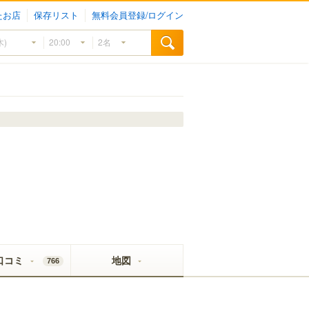
たお店
保存リスト
無料会員登録/ログイン
口コミ
地図
766