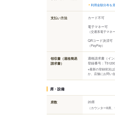
利用金額分布を
カード不可
支払い方法
電子マネー可
（交通系電子マネー（
QRコード決済可
（PayPay）
適格請求書（イン
領収書（適格簡易
登録番号：T512000
請求書）
※最新の登録状況
か、店舗にお問い
席・設備
20席
席数
（カウンター8席、