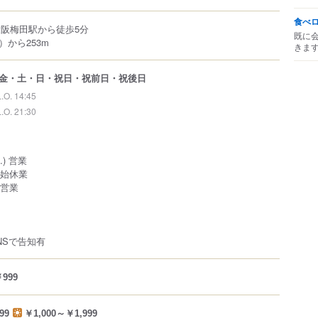
食べ
大阪梅田駅から徒歩5分
既に
から253m
きま
金・土・日・祝日・祝前日・祝後日
L.O. 14:45
L.O. 21:30
O.) 営業
末年始休業
常営業
NSで告知有
999
99
￥1,000～￥1,999