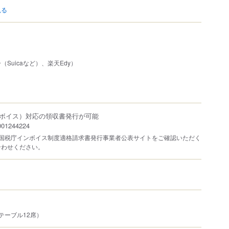
見る
Suicaなど）、楽天Edy）
ボイス）対応の領収書発行が可能
1244224
は国税庁インボイス制度適格請求書発行事業者公表サイトをご確認いただく
合わせください。
テーブル12席）