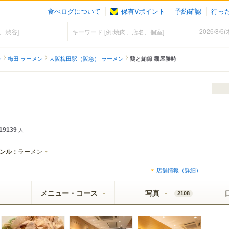
食べログについて
保有Vポイント
予約確認
行っ
ン
梅田 ラーメン
大阪梅田駅（阪急） ラーメン
鶏と鮪節 麺屋勝時
19139
人
ンル：
ラーメン
店舗情報（詳細）
メニュー・コース
写真
2108