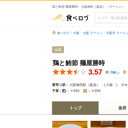
鶏と鮪節 麺屋勝時 - 大阪梅田（阪急）（ラーメン）
食べログ
食べログ
大阪
大阪 ラーメン
大阪市 ラーメ
公式
鶏と鮪節 麺屋勝時
3.57
766
人
最寄り駅：
大阪梅田駅（阪急）
[
大阪
]
ジャ
予算：
～￥999
～￥999
トップ
座席