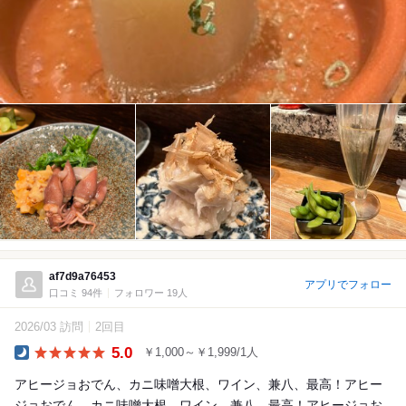
af7d9a76453
アプリでフォロー
口コミ 94件
フォロワー 19人
2026/03 訪問
2回目
5.0
￥1,000～￥1,999/1人
Dinner
アヒージョおでん、カニ味噌大根、ワイン、兼八、最高！アヒー
ジョおでん、カニ味噌大根、ワイン、兼八、最高！アヒージョお