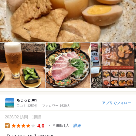
ちょっと385
アプリでフォロー
口コミ 1259件
フォロワー 1639人
2026/02 訪問
1回目
4.0
～￥999/1人
詳細
Lunch