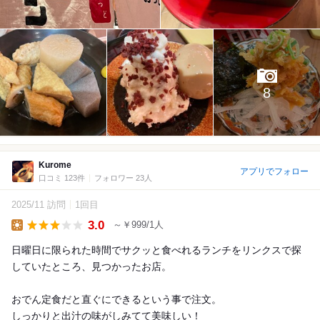
8
Kurome
アプリでフォロー
口コミ 123件
フォロワー 23人
2025/11 訪問
1回目
3.0
～￥999/1人
Lunch
日曜日に限られた時間でサクッと食べれるランチをリンクスで探
していたところ、見つかったお店。
おでん定食だと直ぐにできるという事で注文。
しっかりと出汁の味がしみてて美味しい！