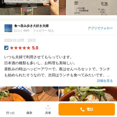
食べ呑み歩き大好き夫婦
アプリでフォロー
口コミ 69件
フォロワー 42人
2025/10 訪問
1回目
5.0
Dinner
いつも夫婦で利用させてもらっています。
日本酒の種類も多いし、お料理も美味しい。
昼飲みの時はハッピーアワーで。夜はせんべろセットで。ランチ
も始められたそうなので、次回はランチも食べてみたいです。...
詳細を見る
電話
行った
保存
共有