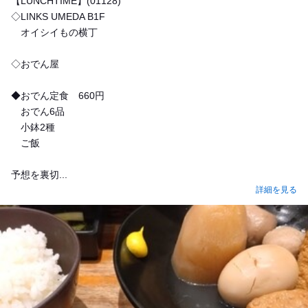
【LUNCHTIME】(01128)
◇LINKS UMEDA B1F
オイシイもの横丁
◇おでん屋
◆おでん定食 660円
おでん6品
小鉢2種
ご飯
予想を裏切...
詳細を見る