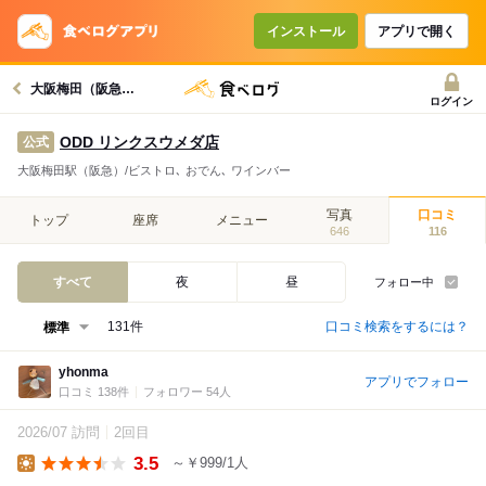
インストール
アプリで開く
大阪梅田（阪急）駅グルメへ
ログイン
ODD リンクスウメダ店
公式
大阪梅田駅（阪急）/ビストロ､ おでん､ ワインバー
写真
口コミ
トップ
座席
メニュー
646
116
すべて
夜
昼
フォロー中
口コミ検索をするには？
131件
yhonma
アプリでフォロー
口コミ 138件
フォロワー 54人
2026/07 訪問
2回目
3.5
～￥999/1人
Lunch