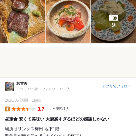
9
忘雪舎
アプリでフォロー
口コミ 1775件
フォロワー 1711人
2026/05 訪問
1回目
3.7
～￥999/1人
Lunch
昼定食 安くて美味い 大袈裟すぎるほどの感謝しかない
場所はリンクス梅田 地下1階
飲食店が軒を並べる｢オイシイもの横丁｣