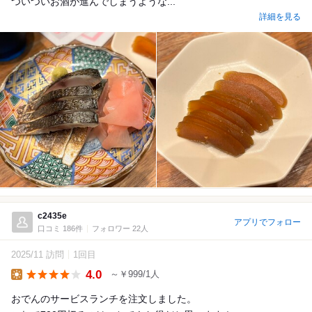
ついついお酒が進んでしまうような...
詳細を見る
c2435e
アプリでフォロー
口コミ 186件
フォロワー 22人
2025/11 訪問
1回目
4.0
～￥999/1人
Lunch
おでんのサービスランチを注文しました。