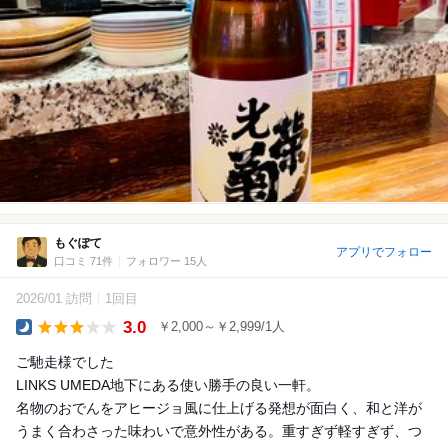
もぐぽて
アプリでフォロー
口コミ 71件
フォロワー 15人
2026/01 訪問
1回目
3.0
￥2,000～￥2,999/1人
Dinner
ご馳走様でした
LINKS UMEDA地下にある使い勝手の良い一軒。
名物のおでんをアヒージョ風に仕上げる発想が面白く、和と洋が
うまく合わさった味わいで意外性がある。重すぎず軽すぎず、つ