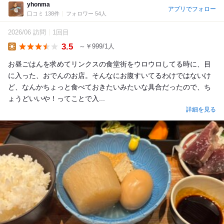
yhonma
アプリでフォロー
口コミ 138件
フォロワー 54人
2026/06 訪問
1回目
3.5
～￥999/1人
Lunch
お昼ごはんを求めてリンクスの食堂街をウロウロしてる時に、目
に入った、おでんのお店。そんなにお腹すいてるわけではないけ
ど、なんかちょっと食べておきたいみたいな具合だったので、ち
ょうどいいや！ってことで入...
詳細を見る