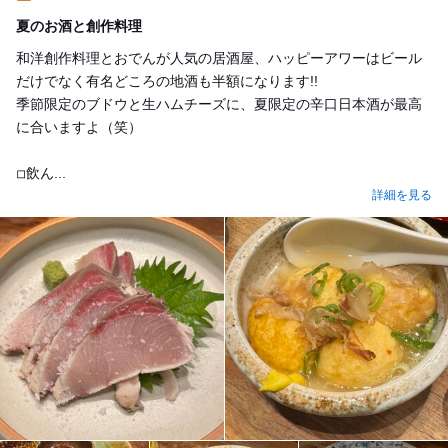
Lunch
夏のお酒と創作料理
和洋創作料理とおでんが人気の居酒屋、ハッピーアワーはビール
だけでなく有名どころの地酒も半額になります!!
季節限定のブドウと生ハムチーズに、夏限定の辛口日本酒が最高
に合いますよ（笑）
◽︎飲ん...
詳細を見る