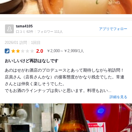
tama4105
アプリでフォロー
口コミ 62件
フォロワー 111人
2026/01 訪問
1回目
2.0
￥2,000～￥2,999/1人
Dinner
おいしいけど再訪はなしです
あのはせがわ酒店のプロデュースとあって期待しながら初訪問！
店員さん（店長さんかな）の接客態度がかなり残念でした。常連
さんとは仲良く楽しそうでした。
でもお酒のラインナップは良いと思います。料理もおい...
詳細を見る