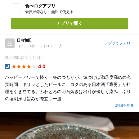
食べログアプリ
会員登録なし。無料で使える
アプリで開く
日向和田
アプリでフォロー
口コミ 14件
フォロワー 1人
2026/05 訪問
1回目
4.0
Dinner
ハッピーアワーで軽く一杯のつもりが、気づけば満足度高めの充
実時間。キリッとしたビールに、コクのある日本酒「鷹勇」が料
理を引き立てる。ふわとろの明石焼きは出汁が優しく染み、ぶり
の塩刺身は旨みが際立つ一皿...
詳細を見る