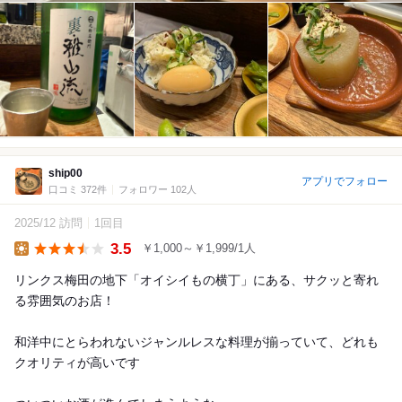
ship00
アプリでフォロー
口コミ 372件
フォロワー 102人
2025/12 訪問
1回目
3.5
￥1,000～￥1,999/1人
Lunch
リンクス梅田の地下「オイシイもの横丁」にある、サクッと寄れ
る雰囲気のお店！
和洋中にとらわれないジャンルレスな料理が揃っていて、どれも
クオリティが高いです