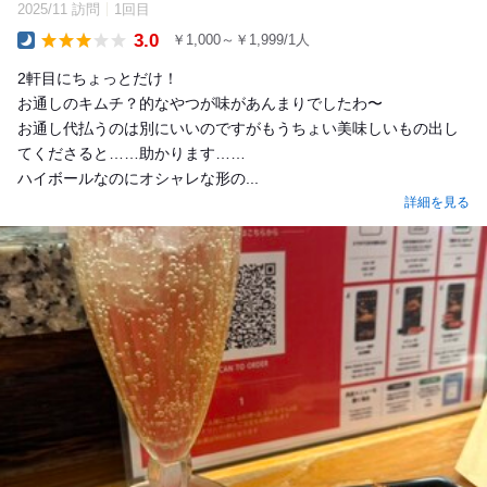
2025/11 訪問
1回目
3.0
￥1,000～￥1,999/1人
Dinner
2軒目にちょっとだけ！
お通しのキムチ？的なやつが味があんまりでしたわ〜
お通し代払うのは別にいいのですがもうちょい美味しいもの出し
てくださると……助かります……
ハイボールなのにオシャレな形の...
詳細を見る