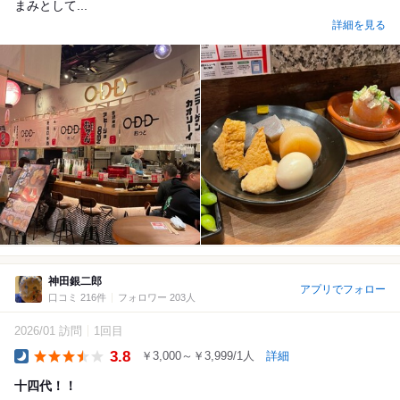
まみとして...
詳細を見る
神田銀二郎
アプリでフォロー
口コミ 216件
フォロワー 203人
2026/01 訪問
1回目
3.8
￥3,000～￥3,999/1人
詳細
Dinner
十四代！！