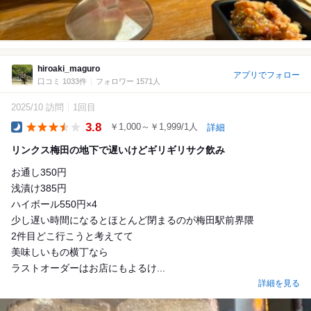
hiroaki_maguro
アプリでフォロー
口コミ 1033件
フォロワー 1571人
2025/10 訪問
1回目
3.8
￥1,000～￥1,999/1人
詳細
Dinner
リンクス梅田の地下で遅いけどギリギリサク飲み
お通し350円
浅漬け385円
ハイボール550円×4
少し遅い時間になるとほとんど閉まるのが梅田駅前界隈
2件目どこ行こうと考えてて
美味しいもの横丁なら
ラストオーダーはお店にもよるけ...
詳細を見る