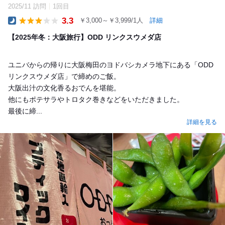
2025/11 訪問
1回目
3.3
￥3,000～￥3,999/1人
詳細
Dinner
【2025年冬：大阪旅行】ODD リンクスウメダ店
ユニバからの帰りに大阪梅田のヨドバシカメラ地下にある「ODD
リンクスウメダ店」で締めのご飯。
大阪出汁の文化香るおでんを堪能。
他にもポテサラやトロタク巻きなどをいただきました。
最後に締...
詳細を見る