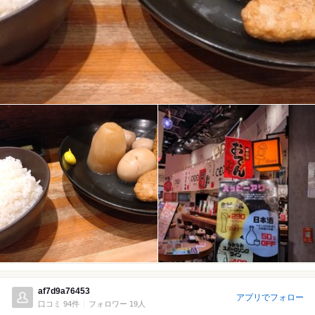
af7d9a76453
アプリでフォロー
口コミ 94件
フォロワー 19人