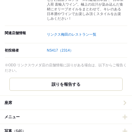
入荷 直輸入ワイン”。極上の出汁が染み込んだ食
材にオリーブオイルをまとわせて、キレのある
日本酒やワインでお楽しみ頂くスタイルをお楽
しみください！
関連店舗情報
リンクス梅田のレストラン一覧
初投稿者
NS417
（2314）
※ODD リンクスウメダ店の店舗情報に誤りがある場合は、以下からご報告く
ださい。
誤りを報告する
座席
メニュー
写真
（646）