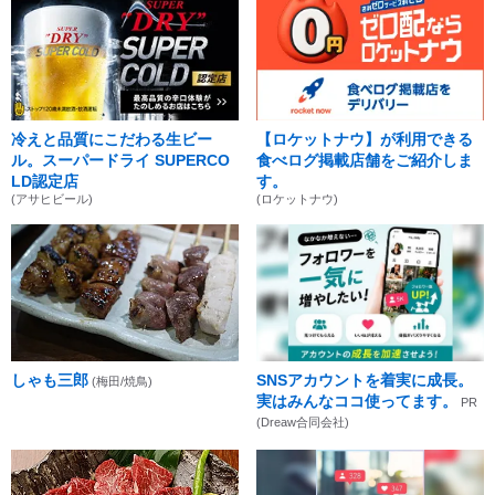
冷えと品質にこだわる生ビー
【ロケットナウ】が利用できる
ル。スーパードライ SUPERCO
食べログ掲載店舗をご紹介しま
LD認定店
す。
(アサヒビール)
(ロケットナウ)
しゃも三郎
SNSアカウントを着実に成長。
(梅田/焼鳥)
実はみんなココ使ってます。
PR
(Dreaw合同会社)