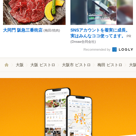
大同門 阪急三番街店
SNSアカウントを着実に成長。
(梅田/焼肉)
実はみんなココ使ってます。
PR
(Dreaw合同会社)
Recommended by
大阪
大阪 ビストロ
大阪市 ビストロ
梅田 ビストロ
大