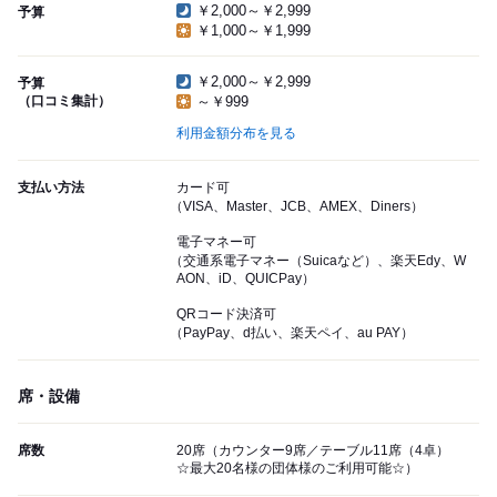
￥2,000～￥2,999
予算
￥1,000～￥1,999
￥2,000～￥2,999
予算
（口コミ集計）
～￥999
利用金額分布を見る
支払い方法
カード可
（VISA、Master、JCB、AMEX、Diners）
電子マネー可
（交通系電子マネー（Suicaなど）、楽天Edy、W
AON、iD、QUICPay）
QRコード決済可
（PayPay、d払い、楽天ペイ、au PAY）
席・設備
席数
20席（カウンター9席／テーブル11席（4卓）
☆最大20名様の団体様のご利用可能☆）