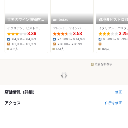
世界のワイン博物館
un-treize
路地裏ビストロ81
グランフロント大阪店
イタリアン、ビストロ、ワインバー
フレンチ、ワインバー、ビストロ
3.36
3.53
3.25
￥4,000～￥4,999
￥10,000～￥14,999
￥5,000～￥5,999
Dinner:
Dinner:
Dinner:
￥1,000～￥1,999
￥3,000～￥3,999
-
Lunch:
Lunch:
Lunch:
392人
133人
168人
広告を非表示
店舗情報（詳細）
修正
アクセス
住所を修正