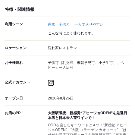
特徴・関連情報
利用シーン
家族・子供と
一人で入りやすい
こんな時によく使われます。
ロケーション
隠れ家レストラン
お子様連れ
子供可（乳児可、未就学児可、小学生可）、ベ
ビーカー入店可
公式アカウント
オープン日
2020年8月26日
お店のPR
大阪駅隣接、新感覚“アヒージョODEN”を厳選日
本酒と日本未入荷ワインで！
ODDを楽しむキーワードは４つ！“新感覚 アヒー
ジョODEN”、“大阪 コラーゲン カオソーイ”、“は
せがわ酒店プロデュースの厳選日本酒”、“日本未