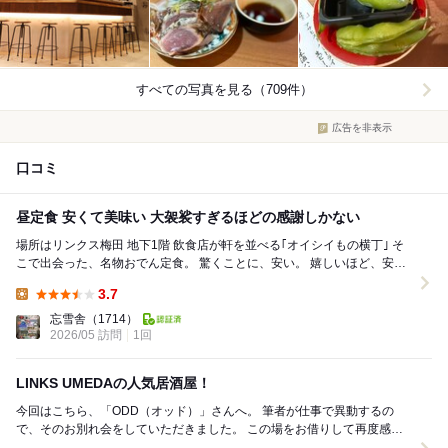
すべての写真を見る（709件）
広告を非表示
口コミ
昼定食 安くて美味い 大袈裟すぎるほどの感謝しかない
場所はリンクス梅田 地下1階 飲食店が軒を並べる｢オイシイもの横丁｣ そ
こで出会った、名物おでん定食。 驚くことに、安い。 嬉しいほど、安
い。 感謝しかない、低価格...
3.7
Lunch:
忘雪舎
（1714）
2026/05 訪問
1回
LINKS UMEDAの人気居酒屋！
今回はこちら、「ODD（オッド）」さんへ。 筆者が仕事で異動するの
で、そのお別れ会をしていただきました。 この場をお借りして再度感謝
申し上げます。 こちらのお店では、はせ...