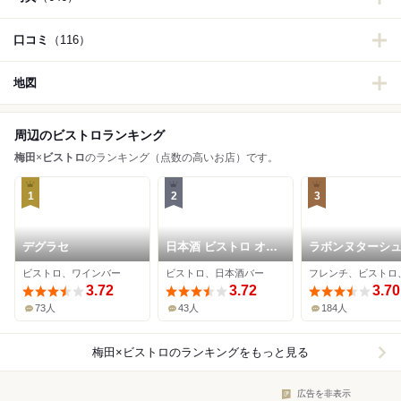
口コミ
（116）
地図
周辺のビストロランキング
梅田
×
ビストロ
のランキング（点数の高いお店）です。
1
2
3
デグラセ
日本酒 ビストロ オダ
ラボンヌターシ
ギリ
ビストロ、ワインバー
ビストロ、日本酒バー
3.72
3.72
3.70
73人
43人
184人
梅田×ビストロ
のランキングをもっと見る
広告を非表示