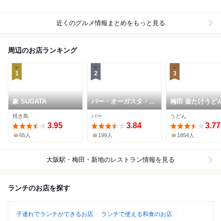
近くのグルメ情報まとめをもっと見る
周辺のお店ランキング
1
2
3
象 SUGATA
バー・オーガスタ・タ
梅田 釜たけうど
ーロギー
焼き鳥
バー
うどん
3.95
3.84
3.77
65人
199人
1854人
大阪駅・梅田・新地
のレストラン情報を見る
ランチのお店を探す
子連れでランチができるお店
ランチで使える和食のお店