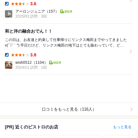
3.6
Dinner:
アーロンジュニア
（157）
2025/03 訪問
3回
和と洋の融合おでん！！
この日は、お友達と約束して仕事帰りにリンクス梅田までやってきました
v(´▽｀*) 平日だけど、リンクス梅田の地下はとても賑わっていて、どこ
のお店に入ろうかと物色していたら、店...
3.8
Dinner:
wish0512
（1104）
2024/11 訪問
1回
口コミをもっと見る（116人）
[PR] 近くのビストロのお店
もっと見る