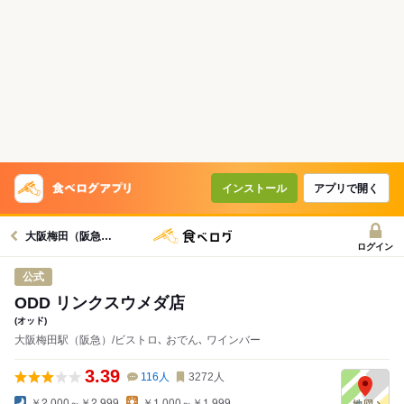
インストール
アプリで開く
大阪梅田（阪急）駅グルメへ
ログイン
公式
ODD リンクスウメダ店
(オッド)
大阪梅田駅（阪急）/ビストロ､ おでん､ ワインバー
3.39
116
人
3272
人
￥2,000～￥2,999
￥1,000～￥1,999