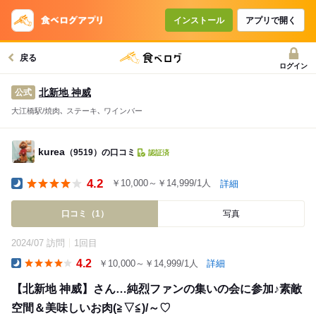
インストール
アプリで開く
戻る
ログイン
北新地 神威
公式
大江橋駅/焼肉､ ステーキ､ ワインバー
kurea
（9519）の口コミ
認証済
4.2
￥10,000～￥14,999/1人
詳細
Dinner
口コミ（1）
写真
2024/07 訪問
1回目
4.2
￥10,000～￥14,999/1人
詳細
Dinner
【北新地 神威】さん…純烈ファンの集いの会に参加♪素敵
空間＆美味しいお肉(≧▽≦)/～♡