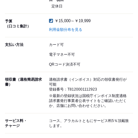
定休日
￥15,000～￥19,999
予算
（口コミ集計）
利用金額分布を見る
支払い方法
カード可
電子マネー不可
QRコード決済不可
領収書（適格簡易請求
適格請求書（インボイス）対応の領収書発行が
書）
可能
登録番号：T8120001112923
※最新の登録状況は国税庁インボイス制度適格
請求書発行事業者公表サイトをご確認いただく
か、店舗にお問い合わせください。
サービス料・
コース、アラカルトともにサービス料5％頂戴致
チャージ
します。