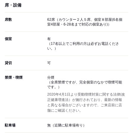
席・設備
席数
62席（カウンター２人５席、個室８部屋(6名個
室4部屋・6-28名まで対応の個室あり)）
個室
有
（17名以上でご利用の方は必ずお電話くださ
い。）
貸切
可
禁煙・喫煙
分煙
（全席禁煙ですが、完全個室のなかで喫煙可能
です。）
2020年4月1日より受動喫煙対策に関する法律(改
正健康増進法）が施行されており、最新の情報
と異なる場合がございますので、ご来店前に店
舗にご確認ください。
駐車場
無（近隣に駐車場有り）