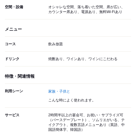
空間・設備
オシャレな空間、落ち着いた空間、席が広い、
カウンター席あり、電源あり、無料Wi-Fiあり
メニュー
コース
飲み放題
ドリンク
焼酎あり、ワインあり、ワインにこだわる
特徴・関連情報
利用シーン
家族・子供と
こんな時によく使われます。
サービス
2時間半以上の宴会可、お祝い・サプライズ可
（バースデープレート）、ソムリエがいる、テ
イクアウト、複数言語メニューあり（英語、中
国語簡体字、韓国語）