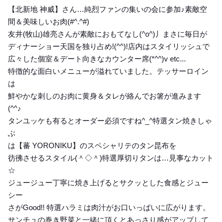
【北新地 神威】さん…純烈ファンの集いの会に参加♪素敵空
間＆美味しいお肉(#^.^#)
友井(牧山)雄亮さんが素敵におもてなし(^o^)丿まさに毎日が
ディナーショー天国を独り占め!(^^)!店内はスタイリッシュで
広々した個室＆デート向きなカウンター席(*^^)v etc...
特徴的な面白いメニューが溢れていました。テッサーロイン
は
鮮やかな刺しのお肉に黄身＆タレが絡んでお箸が進みます
(^^♪
タンユッケも有るとオーダー必須ですね^_^特選タン焼きしゃ
ぶ
は【蕃 YORONIKU】のスペシャリテのタン昆布を
彷彿させるスタイル(＾◇＾)特選厚切りタンは…見事なカット
☆
ジュージュー丁寧に焼き上げるとサクッとした食感とジュー
シー
さがGood!! 特選ハラミは肉汁がお口いっぱいに広がります。
サンチュの巻き野菜と一緒に頂くとあっさり感がアップして