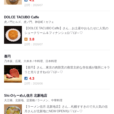
4.2
Dinner:
訪問：2026/07
DOLCE TACUBO Caffe
虎ノ門ヒルズ、虎ノ門、神谷町 / カフェ
【DOLCE TACUBO Caffe】さん…お土産やおもたせに人気の
シュークリーム＆フィナンシェ(≧▽≦)/～♡
3.8
Lunch:
訪問：2026/07
喜円
乃木坂、広尾、六本木 / 牛料理、日本料理
【喜円】さん…東京の肉割烹の救世主的な存在感が随所にキラ
リと光りますね♪(≧▽≦)/～♡
4.3
Dinner:
訪問：2026/06
Shi-Oらーめん信月 北新地店
大江橋、北新地、淀屋橋 / ラーメン、中華料理
【ラーメン信月 北新地店】さん…札幌すすきので大人気の信
月さんが北新地にNEW OPEN!!(≧▽≦)/～♡