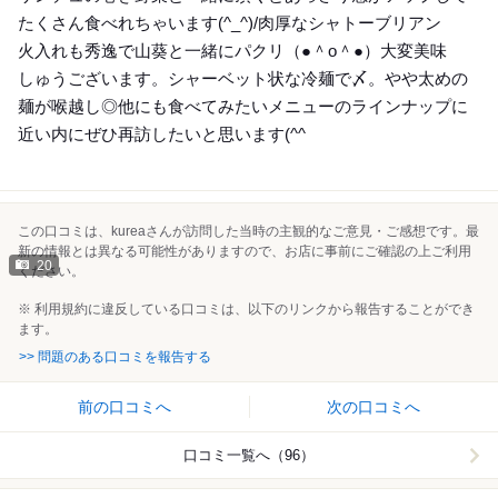
たくさん食べれちゃいます(^_^)/肉厚なシャトーブリアン
火入れも秀逸で山葵と一緒にパクリ（●＾o＾●）大変美味
しゅうございます。シャーベット状な冷麺で〆。やや太めの
麺が喉越し◎他にも食べてみたいメニューのラインナップに
近い内にぜひ再訪したいと思います(^^ゞ
この口コミは、kureaさんが訪問した当時の主観的なご意見・ご感想です。最
新の情報とは異なる可能性がありますので、お店に事前にご確認の上ご利用
20
ください。
※ 利用規約に違反している口コミは、以下のリンクから報告することができ
ます。
>> 問題のある口コミを報告する
前の口コミへ
次の口コミへ
口コミ一覧へ（96）