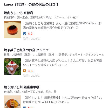
kurea（9519） の他のお店の口コミ
焼肉うしごろ 京都店
祇園四条、清水五条、京都河原町 / 焼肉、ステーキ、ホルモン
【焼肉うしごろ 京都店】さん…遂に京都にNEW OPEN♪一軒
家の素敵な京町家が居心地良好(≧▽≦)/～♡
4.2
Dinner:
訪問：2026/07
焼き菓子と紅茶のお店 グルニエ
梅田、大阪梅田（阪急）、大阪梅田（阪神） / 洋菓子、ジェラート・アイスクリーム
【焼き菓子と紅茶のお店 グルニエ】さん…可愛いお店＆可愛
いスイーツが満載です(≧▽≦)/～♡
3.8
Lunch:
訪問：2026/07
焼うおいし川 銀座凛華楼
東銀座、銀座、銀座一丁目 / 海鮮、焼肉、丼
【焼うおいし川 銀座凛華楼】さん…築地から始まった焼うお
は銀座にもNEW OPEN♪(≧▽≦)/～♡