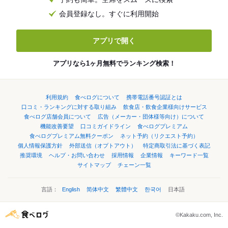
会員登録なし。すぐに利用開始
アプリで開く
アプリなら1ヶ月無料でランキング検索！
利用規約
食べログについて
携帯電話番号認証とは
口コミ・ランキングに対する取り組み
飲食店・飲食企業様向けサービス
食べログ店舗会員について
広告（メーカー・団体様等向け）について
機能改善要望
口コミガイドライン
食べログプレミアム
食べログプレミアム無料クーポン
ネット予約（リクエスト予約）
個人情報保護方針
外部送信（オプトアウト）
特定商取引法に基づく表記
推奨環境
ヘルプ・お問い合わせ
採用情報
企業情報
キーワード一覧
サイトマップ
チェーン一覧
言語：
English
简体中文
繁體中文
한국어
日本語
©Kakaku.com, Inc.