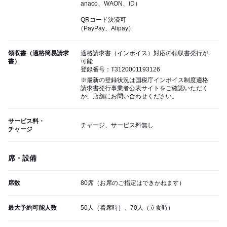
anaco、WAON、iD）
QRコード決済可
（PayPay、Alipay）
領収書（適格簡易請求
適格請求書（インボイス）対応の領収書発行が
書）
可能
登録番号：T3120001193126
※最新の登録状況は国税庁インボイス制度適格
請求書発行事業者公表サイトをご確認いただく
か、店舗にお問い合わせください。
サービス料・
チャージ、サービス料無し
チャージ
席・設備
席数
80席（お席のご指定はできかねます）
最大予約可能人数
50人（着席時）、70人（立食時）