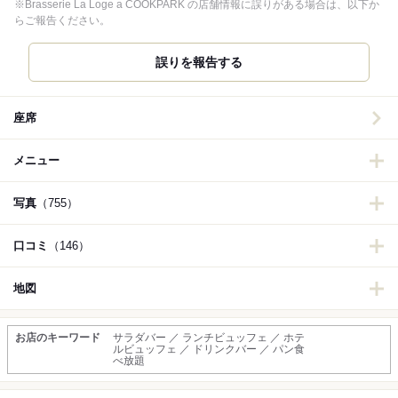
※Brasserie La Loge a COOKPARK の店舗情報に誤りがある場合は、以下か
らご報告ください。
誤りを報告する
座席
メニュー
写真
（755）
口コミ
（146）
地図
お店のキーワード
サラダバー ／ ランチビュッフェ ／ ホテ
ルビュッフェ ／ ドリンクバー ／ パン食
べ放題