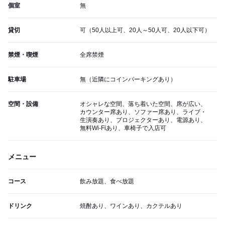
個室
無
貸切
可（50人以上可、20人～50人可、20人以下可）
禁煙・喫煙
全席禁煙
駐車場
無（近隣にコインパーキングあり）
空間・設備
オシャレな空間、落ち着いた空間、席が広い、
カウンター席あり、ソファー席あり、ライブ・
生演奏あり、プロジェクターあり、電源あり、
無料Wi-Fiあり、車椅子で入店可
メニュー
コース
飲み放題、食べ放題
ドリンク
焼酎あり、ワインあり、カクテルあり