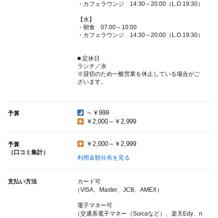
・カフェラウンジ 14:30～20:00（L.O.19:30）
【水】
・朝食 07:00～10:00
・カフェラウンジ 14:30～20:00（L.O.19:30）
■ 定休日
ランチ／水
※貸切のため一般営業を休止している場合がご
ざいます。
～￥999
予算
￥2,000～￥2,999
￥2,000～￥2,999
予算
（口コミ集計）
利用金額分布を見る
支払い方法
カード可
（VISA、Master、JCB、AMEX）
電子マネー可
（交通系電子マネー（Suicaなど）、楽天Edy、n