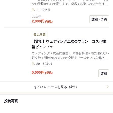
なお子様からお年寄りまで、幅広くお楽しみいただける
和洋朝食ビュッフェ♪バラエティ豊かなメニューで、和食
1～10名様
派にも洋食派にもご満足いただける内容です。ドリンク
2,200円
はテイクアウト用のカップをご用意しておりますので、
詳細・予約
2,000
円
(税込)
お出かけのお供にも！お気に入りのメニューを見つけ
て、朗らかな朝を迎えてみませんか♪
飲み放題
【貸切】ウェディング二次会プラン コスパ抜
群ビュッフェ
ウェディング２次会に最適♪ 本格お料理＋雨に濡れない
好立地＋開放的なおしゃれ空間をリーズナブルな価格で
贅沢に楽しむコスパ抜群プラン。 新郎新婦様限定♪コー
20～50名様
ス料金無料 前日のお荷物お持ち込みOK！プロジェクタ
ー・マイク・Wi-Fi・音響設備・ビンゴマシンの貸し出し
5,000
円
(税込)
詳細
無料♪ 時間のない幹事様でも安心して準備ができます。
すべてのコースを見る（4件）
投稿写真