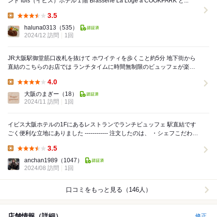
ンド ibis（イビス）ホテル１階 Brasserie La Loge à COOKPARK と...
3.5
Lunch:
haluna0313
（535）
2024/12 訪問
1回
JR大阪駅御堂筋口改札を抜けて ホワイティを歩くこと約5分 地下街から
直結のこちらのお店では ランチタイムに時間無制限のビュッフェが楽し
めます 早い時間から続々とご来店...
4.0
Lunch:
大阪のまぎー
（18）
2024/11 訪問
1回
イビス大阪ホテルの1Fにあるレストランでランチビュッフェ 駅直結です
ごく便利な立地にありました ------------ 注文したのは、 ・シェフこだわり
の日替...
3.5
Lunch:
anchan1989
（1047）
2024/08 訪問
1回
口コミをもっと見る（146人）
店舗情報（詳細）
修正