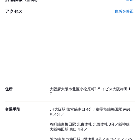
アクセス
住所を修正
住所
大阪府大阪市北区小松原町1-5 イビス大阪梅田 1
F
交通手段
JR大阪駅 御堂筋南口 4分／御堂筋線梅田駅 南改
札 4分／
谷町線東梅田駅 北東改札 北西改札 3分／阪神線
大阪梅田駅 東口 4分／
阪急線 阪急梅田駅 3階改札 4分／ホワイティうめ