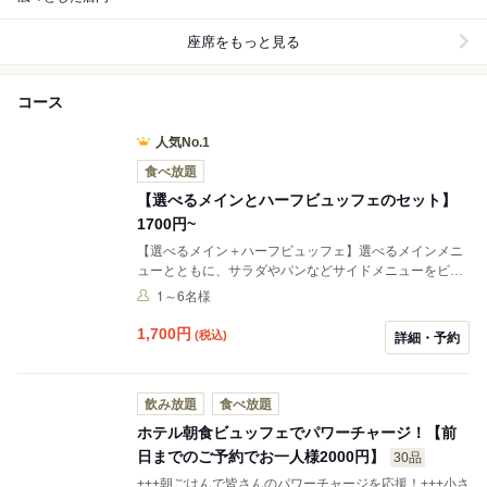
座席をもっと見る
コース
人気No.1
食べ放題
【選べるメインとハーフビュッフェのセット】
1700円~
【選べるメイン＋ハーフビュッフェ】選べるメインメニ
ューとともに、サラダやパンなどサイドメニューをビュ
ッフェ形式でご用意。新鮮なサラダや冷製料理、スー
1～6名様
プ、そしてフランスから直輸入したこだわりのクロワッ
サンをはじめとする数種類のパンを気ままに選択できま
1,700
円
(税込)
詳細・予約
す。ゆったりとした音楽が流れる店内で、メイン料理と
サイドメニューをお楽しみください。
飲み放題
食べ放題
ホテル朝食ビュッフェでパワーチャージ！【前
日までのご予約でお一人様2000円】
30品
+++朝ごはんで皆さんのパワーチャージを応援！+++小さ