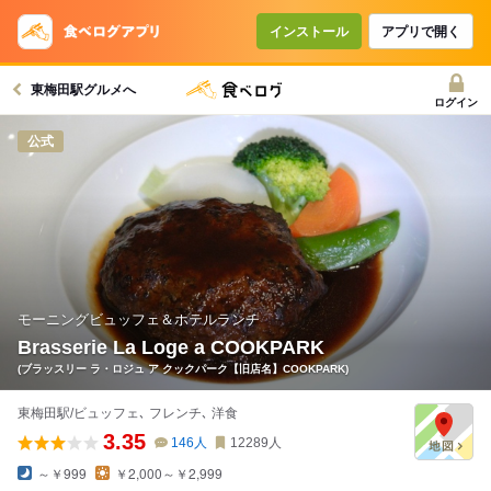
インストール
アプリで開く
東梅田駅グルメへ
ログイン
公式
モーニングビュッフェ＆ホテルランチ
Brasserie La Loge a COOKPARK
(ブラッスリー ラ・ロジュ ア クックパーク【旧店名】COOKPARK)
東梅田駅/ビュッフェ､ フレンチ､ 洋食
3.35
146
人
12289
人
～￥999
￥2,000～￥2,999