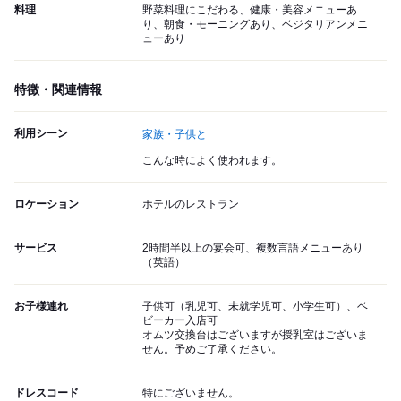
料理
野菜料理にこだわる、健康・美容メニューあ
り、朝食・モーニングあり、ベジタリアンメニ
ューあり
特徴・関連情報
利用シーン
家族・子供と
こんな時によく使われます。
ロケーション
ホテルのレストラン
サービス
2時間半以上の宴会可、複数言語メニューあり
（英語）
お子様連れ
子供可（乳児可、未就学児可、小学生可）、ベ
ビーカー入店可
オムツ交換台はございますが授乳室はございま
せん。予めご了承ください。
ドレスコード
特にございません。