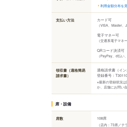
利用金額分布を
カード可
支払い方法
（VISA、Master、
電子マネー可
（交通系電子マネー（S
QRコード決済可
（PayPay、d払い
適格請求書（イン
領収書（適格簡易
登録番号：T301100
請求書）
※最新の登録状況
か、店舗にお問い
席・設備
108席
席数
（店内：73席／テ