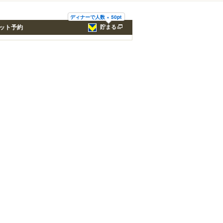
ディナーで人数 × 50pt
ット予約
貯まる