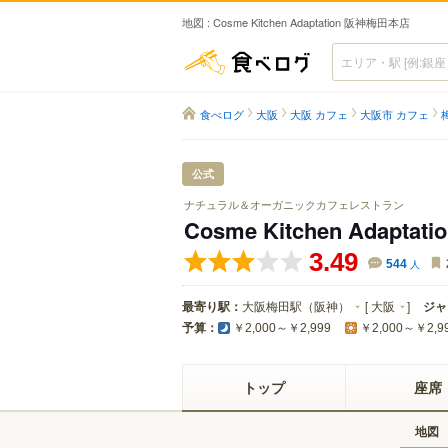
地図 : Cosme Kitchen Adaptation 阪神梅田本店
食べログ
食べログ
大阪
大阪 カフェ
大阪市 カフェ
公式
ナチュラル＆オーガニックカフェレストラン
Cosme Kitchen Adapt
3.49
544
人
最寄り駅：
大阪梅田駅（阪神）
[
大阪
]
ジャ
予算：
￥2,000～￥2,999
￥2,000～￥2,9
トップ
座席
地図