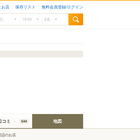
たお店
保存リスト
無料会員登録/ログイン
口コミ
地図
544
周辺のお店