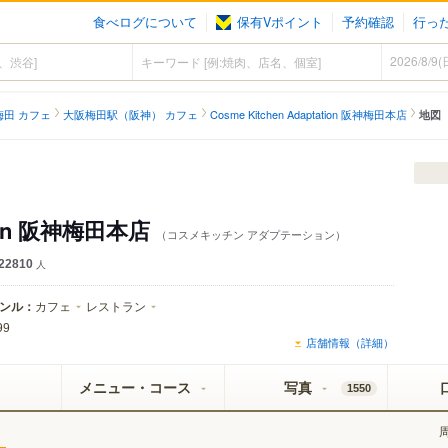
食べログについて
保有Vポイント
予約確認
行っ
梅田 カフェ
大阪梅田駅（阪神） カフェ
Cosme Kitchen Adaptation 阪神梅田本店
地図
ation 阪神梅田本店
（コスメキッチン アダプテーション）
22810
人
ンル：
カフェ
レストラン
99
店舗情報（詳細）
メニュー・コース
写真
1550