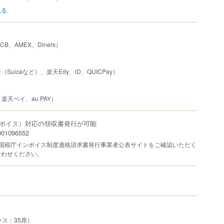
見る
JCB、AMEX、Diners）
uicaなど）、楽天Edy、iD、QUICPay）
、楽天ペイ、au PAY）
ボイス）対応の領収書発行が可能
1096552
は国税庁インボイス制度適格請求書発行事業者公表サイトをご確認いただく
合わせください。
ラス：35席）