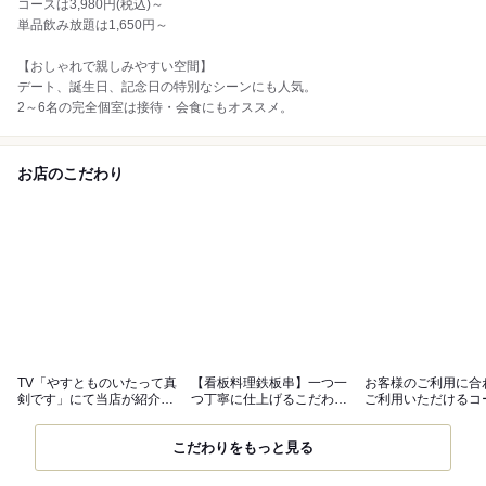
コースは3,980円(税込)～
単品飲み放題は1,650円～
【おしゃれで親しみやすい空間】
デート、誕生日、記念日の特別なシーンにも人気。
2～6名の完全個室は接待・会食にもオススメ。
お店のこだわり
TV「やすとものいたって真
【看板料理鉄板串】一つ一
お客様のご利用に合
剣です」にて当店が紹介さ
つ丁寧に仕上げるこだわり
ご利用いただけるコ
れました！
の逸品！
作りました。
こだわりをもっと見る