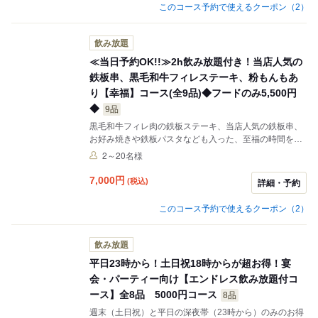
気軽にお問合せください！
このコース予約で使えるクーポン（2）
飲み放題
≪当日予約OK!!≫2h飲み放題付き！当店人気の
鉄板串、黒毛和牛フィレステーキ、粉もんもあ
り【幸福】コース(全9品)◆フードのみ5,500円
◆
9品
黒毛和牛フィレ肉の鉄板ステーキ、当店人気の鉄板串、
お好み焼きや鉄板パスタなども入った、至福の時間を味
わって頂くコースです。 2時間飲み放題付きです。
2～20名様
7,000
円
(税込)
詳細・予約
このコース予約で使えるクーポン（2）
飲み放題
平日23時から！土日祝18時からが超お得！宴
会・パーティー向け【エンドレス飲み放題付コ
ース】全8品 5000円コース
8品
週末（土日祝）と平日の深夜帯（23時から）のみのお得