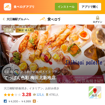
コースで使えるクーポン
戻る
インストール
アプリで開く
大江橋駅グルメへ
クーポンを利用せず予約する
ログイン
公式
北新地3分にある創作鉄板焼きイタリアン
てっぱん色彩 梅田北新地店
大江橋駅/鉄板焼き､ イタリアン､ お好み焼き
3.28
121
人
4781
人
￥4,000～￥4,999
-