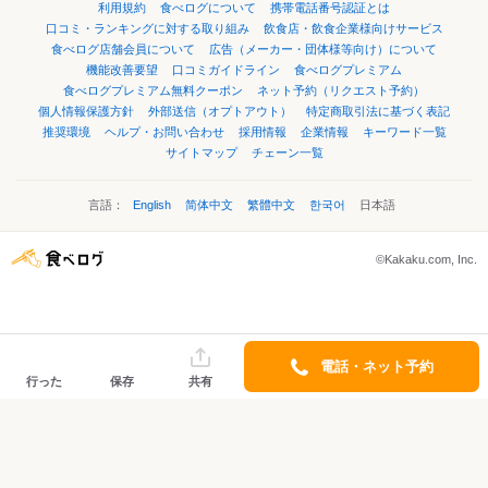
利用規約
食べログについて
携帯電話番号認証とは
口コミ・ランキングに対する取り組み
飲食店・飲食企業様向けサービス
食べログ店舗会員について
広告（メーカー・団体様等向け）について
機能改善要望
口コミガイドライン
食べログプレミアム
食べログプレミアム無料クーポン
ネット予約（リクエスト予約）
個人情報保護方針
外部送信（オプトアウト）
特定商取引法に基づく表記
推奨環境
ヘルプ・お問い合わせ
採用情報
企業情報
キーワード一覧
サイトマップ
チェーン一覧
言語：
English
简体中文
繁體中文
한국어
日本語
©Kakaku.com, Inc.
電話・ネット予約
行った
保存
共有