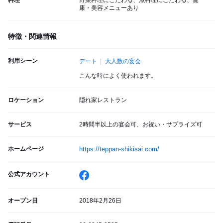
料理
野菜料理にこだわる、魚料理にこだわる、健
康・美容メニューあり
特徴・関連情報
利用シーン
デート
大人数の宴会
こんな時によく使われます。
ロケーション
隠れ家レストラン
サービス
2時間半以上の宴会可、お祝い・サプライズ可
ホームページ
https://teppan-shikisai.com/
公式アカウント
オープン日
2018年2月26日