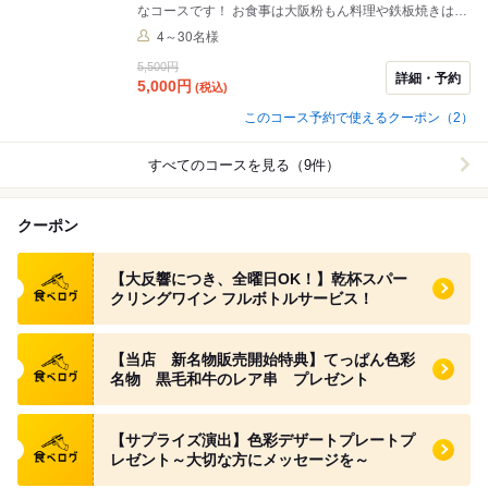
なコースです！ お食事は大阪粉もん料理や鉄板焼きはも
ちろん！ お酒のアテになるメニューも揃えております。
4～30名様
全8品、コースは前日までの予約で４名様から承りま
5,500円
す。 １０名以上で貸切対応もできますので、お客様だけ
詳細・予約
5,000
円
(税込)
の空間でご堪能ください。
このコース予約で使えるクーポン（2）
すべてのコースを見る（9件）
クーポン
食べログ クーポン
【大反響につき、全曜日OK！】乾杯スパー
クリングワイン フルボトルサービス！
食べログ クーポン
【当店 新名物販売開始特典】てっぱん色彩
名物 黒毛和牛のレア串 プレゼント
食べログ クーポン
【サプライズ演出】色彩デザートプレートプ
レゼント～大切な方にメッセージを～