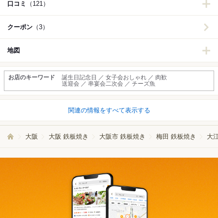
口コミ
（121）
クーポン
（3）
地図
お店のキーワード
誕生日記念日 ／ 女子会おしゃれ ／ 肉歓
送迎会 ／ 串宴会二次会 ／ チーズ魚
関連の情報をすべて表示する
大阪
大阪 鉄板焼き
大阪市 鉄板焼き
梅田 鉄板焼き
大