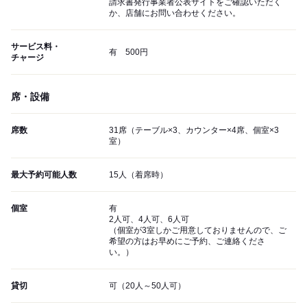
請求書発行事業者公表サイトをご確認いただく
か、店舗にお問い合わせください。
サービス料・
有 500円
チャージ
席・設備
席数
31席（テーブル×3、カウンター×4席、個室×3
室）
最大予約可能人数
15人（着席時）
個室
有
2人可、4人可、6人可
（個室が3室しかご用意しておりませんので、ご
希望の方はお早めにご予約、ご連絡くださ
い。）
貸切
可（20人～50人可）