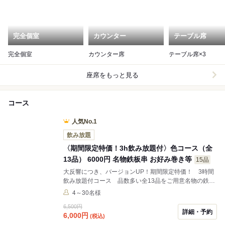
完全個室
カウンター
テーブル席
完全個室
カウンター席
テーブル席×3
座席をもっと見る
コース
人気No.1
飲み放題
〈期間限定特価！3h飲み放題付〉色コース（全
13品） 6000円 名物鉄板串 お好み巻き等
15品
大反響につき、バージョンUP！期間限定特価！ 3時間
飲み放題付コース 品数多い全13品をご用意名物の鉄板
串、お酒に合う鉄板一品、お好み焼き、季節のデザート
4～30名様
など、ラストオーダー150分ですので、ごゆっくりとお
6,500円
食事と会話が出来ます。会社の宴会等の下見でお使いの
詳細・予約
6,000
円
(税込)
際は次回予約等ご予算に合わせたご提案も可能ですので