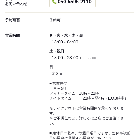
050-5595-2110
お問い合わせ
予約可否
予約可
営業時間
月・火・水・木・金
18:00 - 04:00
土・祝日
18:00 - 23:00
L.O. 22:00
日
定休日
■ 営業時間
〔月～金〕
ディナータイム 18時～22時
ナイトタイム 22時～翌4時（L.O.3時半）
※テイクアウトは営業時間内で承っておりま
す。
※ご不明点など、詳しくは当店にご連絡下さ
い。
■ 定休日※基本、毎週日曜日ですが、連休や祝前
日の場合は営業する場合がございます。