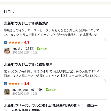
口コミ
北新地でカジュアル鉄板焼き
串焼きとワイン、ローストビーフ、粉もんなどが楽しめる鉄板イタリア
ン。 食のアトリエ空間をイメージした『創作鉄板焼き』で 北新地でカジ
ュアルに鉄板焼きに楽しめる一店で今回は華コー...
4.3
Dinner:
angelｓ
（1783）
2026/07 訪問
1回
北新地でカジュアルに鉄板焼き
京ちゃばなの系列店。店名の通り てっぱん料理が楽しめるお店です️✨ 今
回は、友人と華コースで訪問しました♪ ✔️【華】コース(全12品) 4,500円
・前菜3種盛り ...
3.6
Dinner:
meme_gourmet
（499）
2026/05 訪問
1回
北新地でリーズナブルに楽しめる鉄板料理の数々！「華コー
ス」と飲み放題を満喫♪