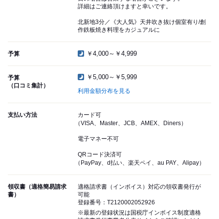
詳細はご連絡頂けますと幸いです。
北新地3分／《大人気》天井吹き抜け個室有り/創
作鉄板焼き料理をカジュアルに
￥4,000～￥4,999
予算
￥5,000～￥5,999
予算
（口コミ集計）
利用金額分布を見る
支払い方法
カード可
（VISA、Master、JCB、AMEX、Diners）
電子マネー不可
QRコード決済可
（PayPay、d払い、楽天ペイ、au PAY、Alipay）
領収書（適格簡易請求
適格請求書（インボイス）対応の領収書発行が
書）
可能
登録番号：T2120002052926
※最新の登録状況は国税庁インボイス制度適格