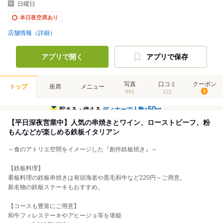
日曜日
本日夜空席あり
店舗情報（詳細）
アプリで開く
アプリで保存
写真
口コミ
クーポン
トップ
座席
メニュー
891
121
3
50
貯まる・使える
ディナーで人数×
pt
【平日深夜営業中】人気の串焼きとワイン、ローストビーフ、粉
もんなどが楽しめる鉄板イタリアン
～食のアトリエ空間をイメージした『創作鉄板焼き』～
【鉄板料理】
看板料理の鉄板串焼きは有頭海老や黒毛和牛など220円～ご用意。
新名物の鉄板ステーキもおすすめ。
【コースも豊富にご用意】
和牛フィレステーキやアヒージョ等を堪能