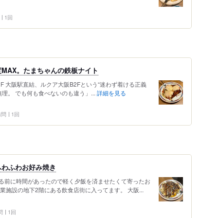
1回
MAX。たまちゃんの鉄板ナイト
2F 大阪駅直結、ルクア大阪B2Fという“迷わず着ける正義
理。 でも何も食べないのも違う」...
詳細を見る
 訪問
1回
ふわふわお好み焼き
る前に時間があったので軽く夕飯を済ませたくて寄ったお
業施設の地下2階にある飲食店街に入ってます。 大阪...
問
1回