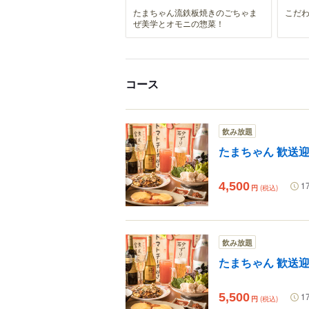
たまちゃん流鉄板焼きのごちゃま
こだ
ぜ美学とオモニの惣菜！
コース
飲み放題
たまちゃん 歓送
4,500
1
円
(税込)
飲み放題
たまちゃん 歓送
5,500
1
円
(税込)