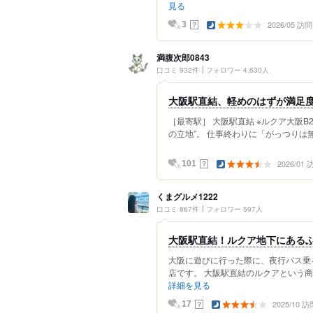
見る
2026/05 訪問
？
3
満腹次郎0843
口コミ 932件
フォロワー 4,630人
大阪駅直結、軽めのはずが満足度
［最寄駅］ 大阪駅直結 ※ルクア大阪B
の立地”。 仕事終わりに「がっつりは無
2026/01
？
101
くまグルメ1222
口コミ 867件
フォロワー 597人
大阪駅直結！ルクア地下にある
大阪に遊びに行った際に、夜行バス乗
店です。 大阪駅直結のルクアという商
詳細を見る
2025/10 訪
？
17