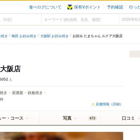
食べログについて
保有Vポイント
予約確認
行っ
）
み焼き
梅田 お好み焼き
大阪駅 お好み焼き
お好み たまちゃん ルクア大阪店
ア大阪店
5052
人
焼き
居酒屋
鉄板焼き
99
店舗情報（詳細）
ュー・コース
写真
口コミ
672