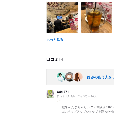
もっと見る
口コミ
？
好みのあう人を
ゆ91371
口コミ 1,212件
フォロワー 94人
お好み たまちゃん ルクア大阪店 20
ズのポップアップショップを巡った後に