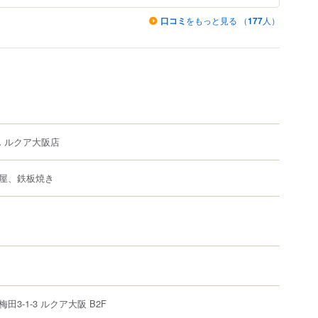
口コミ
をもっと見る （
177
人）
ん ルクア大阪店
屋、鉄板焼き
梅田
3-1-3
ルクア
大阪 B2F