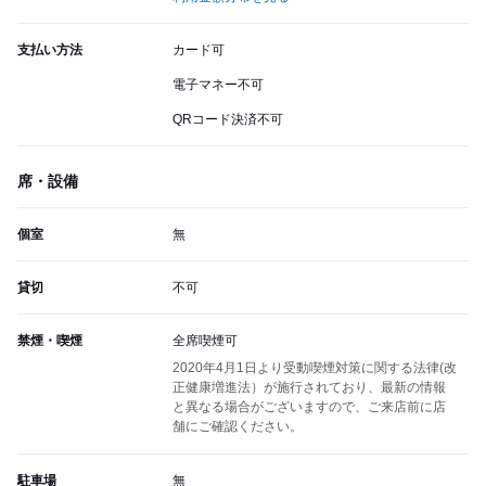
支払い方法
カード可
電子マネー不可
QRコード決済不可
席・設備
個室
無
貸切
不可
禁煙・喫煙
全席喫煙可
2020年4月1日より受動喫煙対策に関する法律(改
正健康増進法）が施行されており、最新の情報
と異なる場合がございますので、ご来店前に店
舗にご確認ください。
駐車場
無