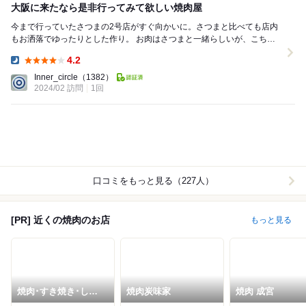
大阪に来たなら是非行ってみて欲しい焼肉屋
今まで行っていたさつまの2号店がすぐ向かいに。さつまと比べても店内
もお洒落でゆったりとした作り。 お肉はさつまと一緒らしいが、こちら
のキムチは鶴橋のお店から仕入れているそう。...
4.2
Dinner:
Inner_circle
（1382）
2024/02 訪問
1回
口コミをもっと見る（227人）
[PR] 近くの焼肉のお店
もっと見る
焼肉･すき焼き･しゃ
焼肉炭味家
焼肉 成宮
ぶしゃぶ萬野屋別邸