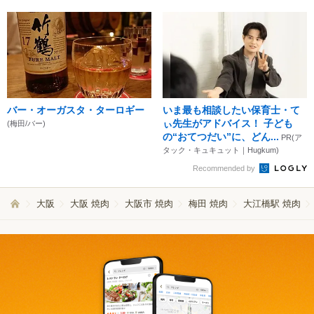
バー・オーガスタ・ターロギー
いま最も相談したい保育士・て
ぃ先生がアドバイス！ 子ども
(梅田/バー)
の“おてつだい”に、どん...
PR(ア
タック・キュキュット｜Hugkum)
Recommended by
大阪
大阪 焼肉
大阪市 焼肉
梅田 焼肉
大江橋駅 焼肉