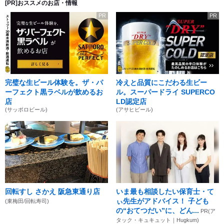
[PR]おススメのお店・情報
PR
PR
完璧な生ビール体験を。ザ・パ
冷えと品質にこだわる生ビー
ーフェクト黒ラベルが飲めるお
ル。スーパードライ SUPERCO
店
LD認定店
(サッポロビール)
(アサヒビール)
回転すし さかえ 阪急東通り店
いま最も相談したい保育士・て
ぃ先生がアドバイス！ 子ども
(東梅田/回転寿司)
の“おてつだい”に、どん...
PR(ア
タック・キュキュット｜Hugkum)