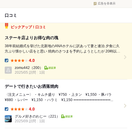
広告を非表示
口コミ
ピックアップ！口コミ
ステーキ店よりお得な肉の塊
38年前結婚式を挙げた北新地のANAホテルに訳あって妻と連泊 夕食に久
方ぶり懐かしい店をと思い 焼肉のさつまを予約しようとしたが 20時以降
なら大丈夫かも、との返事に お腹の空いた妻の渋い顔を見て その向かい
4.0
の系列店であるコチラを予約 15～16年前の2度目の大阪勤務の際に 見...
Dinner:
zomu442
（200）
2025/05 訪問
1回
デートで行きたいお洒落焼肉
〈注文メニュー〉 ・キムチ盛り ¥750 ・上タン ¥1,550 ・豚バラ
¥880 ・レバー ¥1,150 ・ハラミ ¥1,150 ➖➖➖➖➖➖➖➖➖➖➖➖➖➖...
4.0
Dinner:
グルメ好きのわじー
（221）
2025/09 訪問
1回