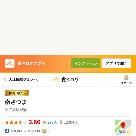
インストール
アプリで開く
大江橋駅グルメへ
ログイン
南さつま
大江橋駅/焼肉
3.66
227
人
12384
人
￥8,000～￥9,999
-