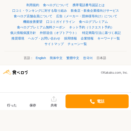
利用規約
食べログについて
携帯電話番号認証とは
口コミ・ランキングに対する取り組み
飲食店・飲食企業様向けサービス
食べログ店舗会員について
広告（メーカー・団体様等向け）について
機能改善要望
口コミガイドライン
食べログプレミアム
食べログプレミアム無料クーポン
ネット予約（リクエスト予約）
個人情報保護方針
外部送信（オプトアウト）
特定商取引法に基づく表記
推奨環境
ヘルプ・お問い合わせ
採用情報
企業情報
キーワード一覧
サイトマップ
チェーン一覧
言語：
English
简体中文
繁體中文
한국어
日本語
©Kakaku.com, Inc.
電話
行った
保存
共有