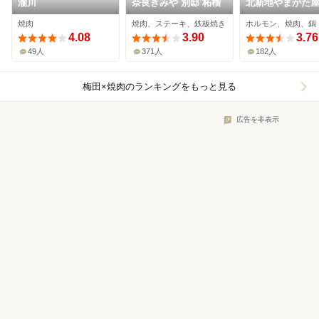
瀧川
奈良きみや 別邸 柘榴
北新地やまがた
焼肉
焼肉、ステーキ、鉄板焼き
ホルモン、焼肉、鍋
4.08
3.90
3.76
49人
371人
182人
梅田×焼肉
のランキングをもっと見る
広告を非表示