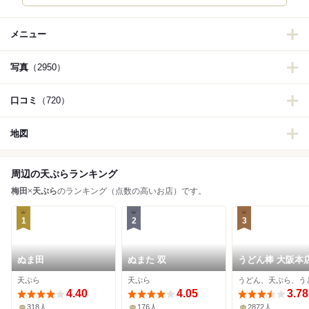
メニュー
写真
（2950）
口コミ
（720）
地図
周辺の天ぷらランキング
梅田
×
天ぷら
のランキング（点数の高いお店）です。
1
2
3
ぬま田
ぬまた 双
うどん棒 大阪本
天ぷら
天ぷら
4.40
4.05
3.78
318人
176人
2872人