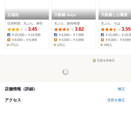
北瑞苑
天麩羅 daiju
天麩羅とお蕎麦
日本料理、天ぷら、寿司
天ぷら、創作料理
天ぷら、そば
3.45
3.62
3.55
￥15,000～￥19,999
￥6,000～￥7,999
￥15,000～￥19,9
Dinner:
Dinner:
Dinner:
￥8,000～￥9,999
￥3,000～￥3,999
￥8,000～￥9,999
Lunch:
Lunch:
Lunch:
272人
125人
166人
広告を非表示
店舗情報（詳細）
修正
アクセス
住所を修正