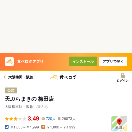
インストール
アプリで開く
大阪梅田（阪急）駅グルメへ
ログイン
公式
天ぷらまきの 梅田店
大阪梅田駅（阪急）/天ぷら
3.49
720
人
26073
人
￥1,000～￥1,999
￥1,000～￥1,999