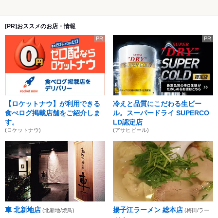
[PR]おススメのお店・情報
PR
PR
【ロケットナウ】が利用できる
冷えと品質にこだわる生ビー
食べログ掲載店舗をご紹介しま
ル。スーパードライ SUPERCO
す。
LD認定店
(ロケットナウ)
(アサヒビール)
車 北新地店
揚子江ラーメン 総本店
(北新地/焼鳥)
(梅田/ラー