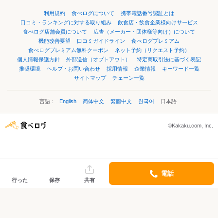
利用規約
食べログについて
携帯電話番号認証とは
口コミ・ランキングに対する取り組み
飲食店・飲食企業様向けサービス
食べログ店舗会員について
広告（メーカー・団体様等向け）について
機能改善要望
口コミガイドライン
食べログプレミアム
食べログプレミアム無料クーポン
ネット予約（リクエスト予約）
個人情報保護方針
外部送信（オプトアウト）
特定商取引法に基づく表記
推奨環境
ヘルプ・お問い合わせ
採用情報
企業情報
キーワード一覧
サイトマップ
チェーン一覧
言語：
English
简体中文
繁體中文
한국어
日本語
©Kakaku.com, Inc.
電話
行った
保存
共有