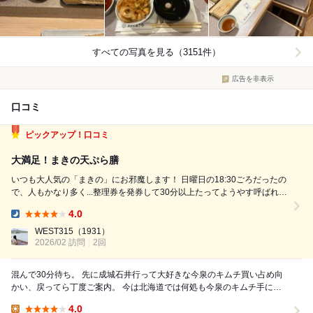
すべての写真を見る（3151件）
広告を非表示
口コミ
ピックアップ！口コミ
大満足！まきの天ぷら膳
いつも大人気の「まきの」にお邪魔します！ 日曜日の18:30ごろだったの
で、人もかなり多く...整理券を発券して30分以上たってようやす呼ばれま
した！ まきの定食をいただきます、揚げたての天ぷらがやっぱり美味し
4.0
い！たまご天をご飯と一緒に食べるのは最高です！ どれもとても美味し
Dinner:
くいただけ...
WEST315
（1931）
2026/02 訪問
2回
混んで30分待ち。 先に成城石井行って大好きな今泉のキムチ買い占め向
かい、戻ってら丁度ご案内。 今は北海道では何処も今泉のキムチ手に入
らないので、成城石井見つけるとキムチ買い占...
4.0