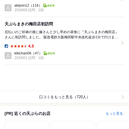
Lunch:
akipon12
（116）
2026/08 訪問
2回
天ぷらまきの梅田店初訪問
厄払いのご祈祷の後に嫁さんと少し早めの昼食に『天ぷらまきの梅田店』
さんに初訪問しました。 阪急電鉄大阪梅田駅中央改札徒歩1分で行けま
す。 11時前でしたが既に満席で2人...
4.5
Dinner:
kikichan06
（47）
2026/01 訪問
1回
口コミをもっと見る（720人）
[PR] 近くの天ぷらのお店
もっと見る