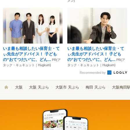
メン)
いま最も相談したい保育士・て
いま最も相談したい保育士・て
ぃ先生がアドバイス！ 子ども
ぃ先生がアドバイス！ 子ども
の“おてつだい”に、どん...
の“おてつだい”に、どん...
PR(ア
PR(ア
タック・キュキュット｜Hugkum)
タック・キュキュット｜Hugkum)
Recommended by
大阪
大阪 天ぷら
大阪市 天ぷら
梅田 天ぷら
大阪梅田駅