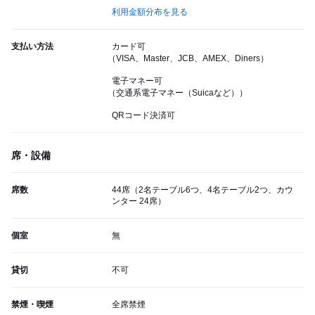
利用金額分布を見る
支払い方法
カード可
（VISA、Master、JCB、AMEX、Diners）
電子マネー可
（交通系電子マネー（Suicaなど））
QRコード決済可
席・設備
席数
44席（2名テーブル6つ、4名テーブル2つ、カウ
ンター 24席）
個室
無
貸切
不可
禁煙・喫煙
全席禁煙