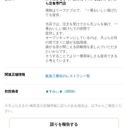
ら定食専門店
価格はリーズナブルで、「一番おいしい揚げた
てを提供」
当店では、注文を受けてから天ぷらを揚げ、一
番おいしい揚げたての状態で
提供します。
オープンキッチンにしているのは、天ぷらが目
の前で次々に揚がる臨場感、
揚がる音が聞こえる距離感を楽しんでいただき
たいからです。
そうすることでより一層美味しさも提供できる
と考えています。
関連店舗情報
阪急三番街のレストラン一覧
初投稿者
★すみぃ★
（8958）
※天ぷらまきの 梅田店の店舗情報に誤りがある場合は、以下からご報告くだ
さい。
誤りを報告する