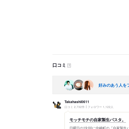
口コミ
？
好みのあう人を
Takahashi0611
口コミ 2,732件
フォロワー 1,122人
モッチモチの自家製生パスタ。
日曜日の19:00に中崎町の『自家製生