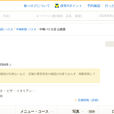
食べログについて
保有Vポイント
予約確認
行っ
梅田 パスタ
中崎町駅 パスタ
中崎パスタ店 山根屋
25649
人
実確認が出来ないなど、店舗の運営状況の確認が出来ておらず、掲載保留して
タ
ピザ
イタリアン
99
店舗情報（詳細）
メニュー・コース
写真
1119