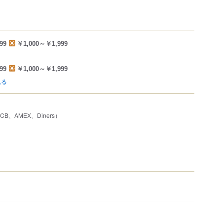
99
￥1,000～￥1,999
99
￥1,000～￥1,999
見る
JCB、AMEX、Diners）