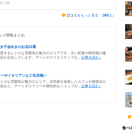
問
1回
口コミ
をもっと見る （
365
人）
ルメ情報まとめ
女子会向きのお店23選
置するレトロな雰囲気が魅力のエリアです。古い町家や昭和風の建
店が点在しています。アートやクリエイティブな...
記事を読む»
レーやイタリアンなど名店揃い
トロな雰囲気が魅力のエリア。古民家を改装したカフェや雑貨店が
並みと、アートギャラリーや個性的なショップが...
記事を読む»
食べ