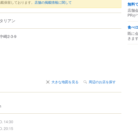
掲載保留しております。
店舗の掲載情報に関して
無料
店舗
PRが
タリアン
食べ
既に
中崎
2-3-9
きま
大きな地図を見る
周辺のお店を探す
m
O. 14:30
O. 20:15