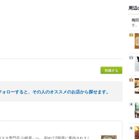
周辺
梅田
す。
1
2
投稿する
3
フォローすると、その人のオススメのお店から探せます。
4
5
パスタ専門店 山根屋』へ。 初めて2階席に案内されまし