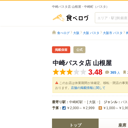
中崎パスタ店 山根屋 - 中崎町（パスタ）
食べログ
食べログ
大阪
大阪 パスタ
大阪市 パスタ
掲載保留
公式
中崎パスタ店 山根屋
3.48
365
人
このお店は休業期間が未確定、移転・閉店の事
おります。
店舗の掲載情報に関して
最寄り駅：
中崎町駅
[
大阪
]
ジャンル：
パス
予算：
￥2,000～￥2,999
￥1,000～￥1,9
トップ
座席