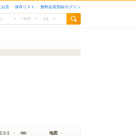
たお店
保存リスト
無料会員登録/ログイン
口コミ
地図
365