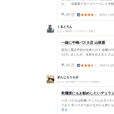
た。 「自家製スモークベーコンと半熟玉
2024/11 訪
？
29
くるとろん
口コミ 860件
フォロワー 398人
一緒に中崎パスタ店 山根屋
前日に電話予約が出来たので 金曜の19
だけいましたが、名前を伝えると スムー
2024/10 訪
？
22
ぎんじろう☆彡
口コミ 2,912件
フォロワー 2,059人
乾麺派にもお勧めしたいデュラ
☆彡 パスタは乾麺･デュラムセモリナ
ており 生パスタでありながらも単にも
見る