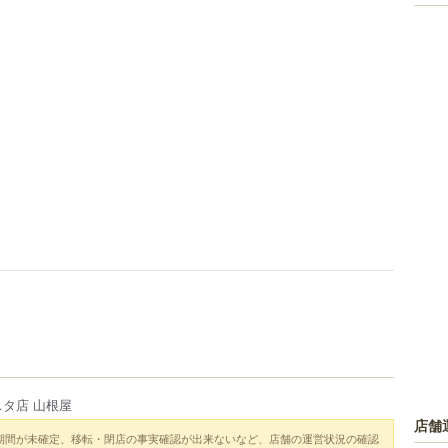
タ店 山根屋
店舗
期間が未確定、移転・閉店の事実確認が出来ないなど、店舗の運営状況の確認