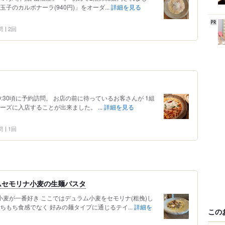
子のカルボナーラ(940円)」をオーダ...
詳細を見る
問
2回
:30頃に予約訪問。 お店の前に待っているお客さんが 1組
ズに入店することが出来ました。 ...
詳細を見る
問
1回
ムセモリナ小麦の生麺パスタ
小麦が一番好き ここではデュラム小麦をセモリナ(粗挽)し
ちもち食感でなく 好みの麺タイプに通じるテイ...
詳細を
この