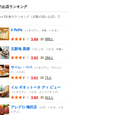
のお店ランキング
×パスタ
のランキング
（点数の高いお店）
で
il PePe
（イタリアン、洋食、パスタ）
3.69
489
人
北新地 黒猫
（フレンチ、パスタ、洋食）
3.62
284
人
サーレ・ペペ
（イタリアン、ワインバ
ー、パスタ）
3.61
71
人
イル ギオットーネ ディ ピュー
（イタリアン、パスタ、イノベーティブ）
3.60
411
人
アレグロ 梅田店
（ピザ、パスタ、イタ
リアン）