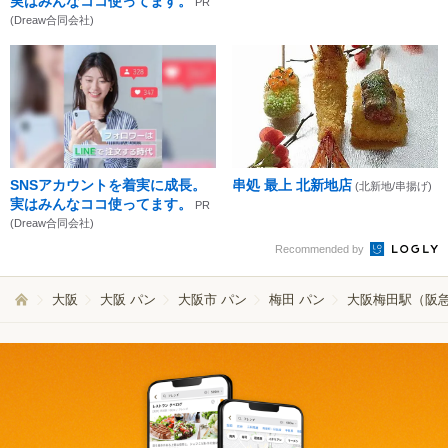
実はみんなココ使ってます。
PR
(Dreaw合同会社)
SNSアカウントを着実に成長。
串処 最上 北新地店
(北新地/串揚げ)
実はみんなココ使ってます。
PR
(Dreaw合同会社)
Recommended by
大阪
大阪 パン
大阪市 パン
梅田 パン
大阪梅田駅（阪急