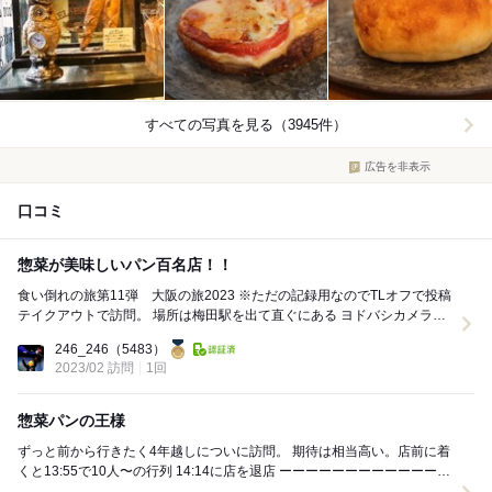
すべての写真を見る（3945件）
広告を非表示
口コミ
惣菜が美味しいパン百名店！！
食い倒れの旅第11弾 大阪の旅2023 ※ただの記録用なのでTLオフで投稿
テイクアウトで訪問。 場所は梅田駅を出て直ぐにある ヨドバシカメラが
入ってる商業施設から...
246_246
（5483）
2023/02 訪問
1回
惣菜パンの王様
ずっと前から行きたく4年越しについに訪問。 期待は相当高い。店前に着
くと13:55で10人〜の行列 14:14に店を退店 ーーーーーーーーーーーーー
ーーーーーーーー (...