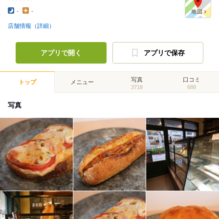
-
-
店舗情報（詳細）
アプリで開く
アプリで保存
写真
口コミ
トップ
メニュー
3718
688
写真