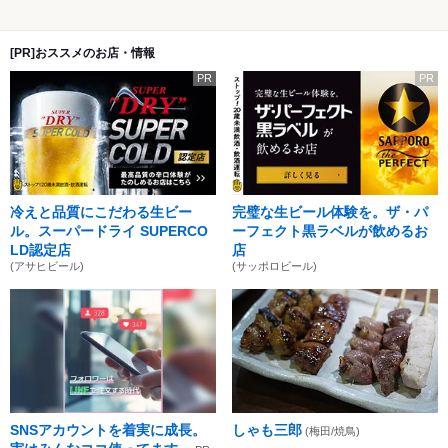
[PR]おススメのお店・情報
PR
PR
冷えと品質にこだわる生ビー
完璧な生ビール体験を。ザ・パ
ル。スーパードライ SUPERCO
ーフェクト黒ラベルが飲めるお
LD認定店
店
(アサヒビール)
(サッポロビール)
SNSアカウントを着実に成長。
しゃも三郎
(梅田/焼鳥)