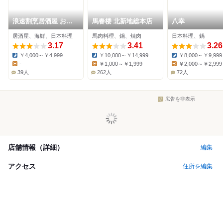
浪速割烹居酒屋 おか
馬春楼 北新地総本店
八幸
だ
居酒屋、海鮮、日本料理
馬肉料理、鍋、焼肉
日本料理、鍋
3.17
3.41
3.26
￥4,000～￥4,999
￥10,000～￥14,999
￥8,000～￥9,999
Dinner:
Dinner:
Dinner:
-
￥1,000～￥1,999
￥2,000～￥2,999
Lunch:
Lunch:
Lunch:
39人
262人
72人
広告を非表示
店舗情報（詳細）
編集
アクセス
住所を編集