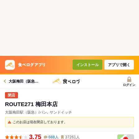
インストール
アプリで開く
大阪梅田（阪急）駅グルメへ
ログイン
ROUTE271 梅田本店
大阪梅田駅（阪急）/パン､ サンドイッチ
このお店は現在閉店しております。
3.75
688
人
37261
人