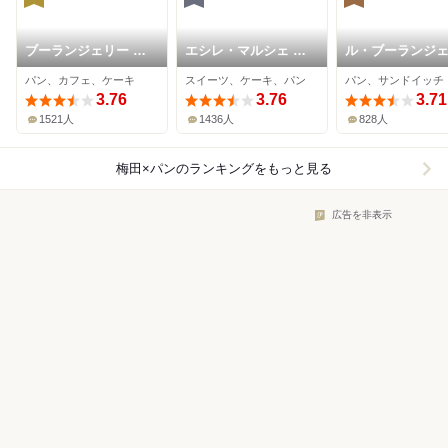
ブーランジェリー ブ
エシレ・マルシェ オ
ル・ブーランジ
ルディガラ 大阪店
ブール
ゥ・モンジュ う
パン、カフェ、ケーキ
スイーツ、ケーキ、パン
パン、サンドイッチ
阪急店
3.76
3.76
3.71
1521人
1436人
828人
梅田×パン
のランキングをもっと見る
広告を非表示