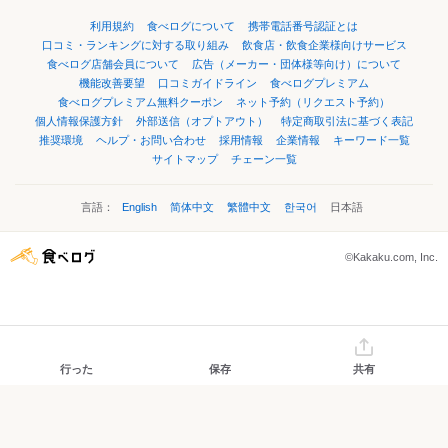
利用規約
食べログについて
携帯電話番号認証とは
口コミ・ランキングに対する取り組み
飲食店・飲食企業様向けサービス
食べログ店舗会員について
広告（メーカー・団体様等向け）について
機能改善要望
口コミガイドライン
食べログプレミアム
食べログプレミアム無料クーポン
ネット予約（リクエスト予約）
個人情報保護方針
外部送信（オプトアウト）
特定商取引法に基づく表記
推奨環境
ヘルプ・お問い合わせ
採用情報
企業情報
キーワード一覧
サイトマップ
チェーン一覧
言語：
English
简体中文
繁體中文
한국어
日本語
©Kakaku.com, Inc.
行った
保存
共有