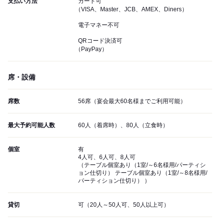
支払い方法
カード可
（VISA、Master、JCB、AMEX、Diners）
電子マネー不可
QRコード決済可
（PayPay）
席・設備
席数
56席（宴会最大60名様までご利用可能）
最大予約可能人数
60人（着席時）、80人（立食時）
個室
有
4人可、6人可、8人可
（テーブル個室あり（1室/～6名様用/パーティシ
ョン仕切り） テーブル個室あり（1室/～8名様用/
パーティション仕切り） ）
貸切
可（20人～50人可、50人以上可）