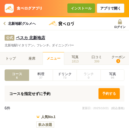
コースで使えるクーポン
戻る
インストール
アプリで開く
北新地駅グルメへ
クーポンを利用せず予約する
ログイン
ペスカ 北新地店
公式
北新地駅/イタリアン､ フレンチ､ ダイニングバー
写真
口コミ
クーポン
トップ
座席
メニュー
1813
399
1
コース
料理
ドリンク
ランチ
写真
6
37
73
0
96
コースを指定せずに予約
予約する
6件
更新日 : 2025/10/21
(税込価格)
人気No.1
飲み放題