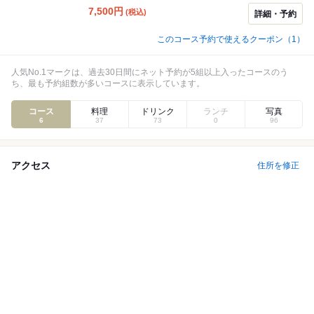
意。お好きなドリンクと旬の料理をお楽しみください。
7,500
円
(税込)
詳細・予約
＋￥2,000で飲み放題付(ビール、ワイン赤白各1種、焼
酎、ウイスキー、カクテル、ソフトドリンク)でお楽しみ
このコース予約で使えるクーポン（1）
いただけます。誕生日パーティーや宴会、接待に最適で
す。 ※飲み放題に＋500円スパークリングを追加でお楽
しみいただけます。
人気No.1マークは、過去30日間にネット予約が5組以上入ったコースのう
ち、最も予約組数が多いコースに表示しています。
コース
料理
ドリンク
ランチ
写真
6
37
73
0
96
アクセス
住所を修正