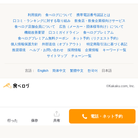
利用規約
食べログについて
携帯電話番号認証とは
口コミ・ランキングに対する取り組み
飲食店・飲食企業様向けサービス
食べログ店舗会員について
広告（メーカー・団体様等向け）について
機能改善要望
口コミガイドライン
食べログプレミアム
食べログプレミアム無料クーポン
ネット予約（リクエスト予約）
個人情報保護方針
外部送信（オプトアウト）
特定商取引法に基づく表記
推奨環境
ヘルプ・お問い合わせ
採用情報
企業情報
キーワード一覧
サイトマップ
チェーン一覧
言語：
English
简体中文
繁體中文
한국어
日本語
©Kakaku.com, Inc.
電話・ネット予約
行った
保存
共有