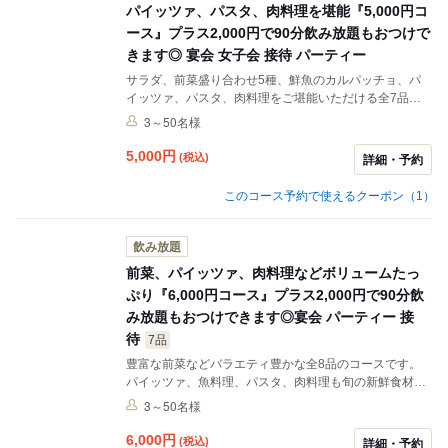
パイッツァ、パスタ、肉料理を堪能『5,000円コ
ース』プラス2,000円で90分飲み放題もおつけで
きます◎ 宴会 女子会 接待 パーティー
サラダ、前菜盛り合わせ5種、鮮魚のカルパッチョ、パ
イッツァ、パスタ、肉料理をご堪能いただける全7品の
コースです。本格イタリアンのコースをお気軽に、＋
3～50名様
￥2,000で飲み放題付(ビール、ワイン赤白各1種、焼酎、
ウイスキー、カクテル、ソフトドリンク)でお楽しみいた
5,000
円
(税込)
詳細・予約
だけます。誕生日パーティーや宴会、接待に最適です。
※飲み放題に＋500円でスパークリングワインを追加で
このコース予約で使えるクーポン（1）
お楽しみいただけます。
飲み放題
前菜、パイッツァ、肉料理などボリュームたっ
ぷり『6,000円コース』プラス2,000円で90分飲
み放題もおつけできます◎宴会 パーティー 接
待
7品
豊富な前菜などバラエティ豊かな全8品のコースです。
パイッツァ、魚料理、パスタ、肉料理も旬の新鮮食材を
使用。ボリュームたっぷりの内容で、きっとご満足いた
3～50名様
だけます。飲み放題メニューもカクテル等幅広くご用
意。お好きなドリンクと旬の料理をお楽しみください。
6,000
円
(税込)
詳細・予約