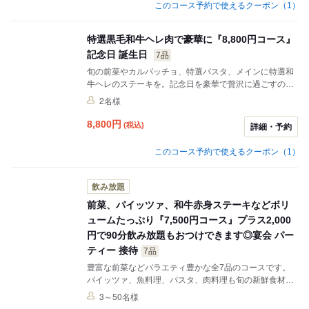
このコース予約で使えるクーポン（1）
特選黒毛和牛ヘレ肉で豪華に『8,800円コース』
記念日 誕生日
7品
旬の前菜やカルパッチョ、特選パスタ、メインに特選和
牛ヘレのステーキを。記念日を豪華で贅沢に過ごすのに
ぴったりのコースです。いつもとは違う特別な日に、特
2名様
別な料理をご賞味ください。優雅で素敵な思い出を残し
ていただけます。 デザートを無料でメッセージ付きドル
8,800
円
(税込)
詳細・予約
チェプレートに変更可能です。
このコース予約で使えるクーポン（1）
飲み放題
前菜、パイッツァ、和牛赤身ステーキなどボリ
ュームたっぷり『7,500円コース』プラス2,000
円で90分飲み放題もおつけできます◎宴会 パー
ティー 接待
7品
豊富な前菜などバラエティ豊かな全7品のコースです。
パイッツァ、魚料理、パスタ、肉料理も旬の新鮮食材を
使用。ボリュームたっぷりの内容で、きっとご満足いた
3～50名様
だけます。飲み放題メニューもカクテル等幅広くご用