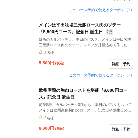
＋￥2,000で飲み放題付(ビール、ワイン赤白各1種、焼
酎、ウイスキー、カクテル、ソフトドリンク)でお楽しみ
このコース予約で使えるクーポン（1）
いただけます。誕生日パーティーや宴会、接待に最適で
す。 ※飲み放題に＋500円スパークリングを追加でお楽
しみいただけます。
メインは平田牧場三元豚ロース肉のソテー
『5,500円コース』記念日 誕生日
7品
鮮魚のカルパッチョ、本日のパスタ、メインは平田牧場
三元豚ロース肉のソテー。シェフが丹精込めて作った逸
品料理が揃う、ご利用いただきやすいコースです。当店
2名様
の料理と優雅な雰囲気が、お二人の特別な日に華を添え
ます。 デザートを無料でメッセージ付きドルチェプレー
5,500
円
(税込)
詳細・予約
トに変更可能です。
このコース予約で使えるクーポン（1）
欧州産鴨の胸肉ローストを堪能『6,600円コー
ス』記念日 誕生日
前菜5種、カルパッチョ3種から、本日のパスタもついて
メインは欧州産鴨胸肉のロースト。記念日や誕生日のデ
ィナータイムを、少し贅沢な気分でお過ごしいただけま
2名様
す。結婚記念日等、ご夫婦でディナーとしてご利用いた
だくのも◎ デザートを無料でメッセージ付きドルチェプ
6,600
円
(税込)
詳細・予約
レートに変更可能です。