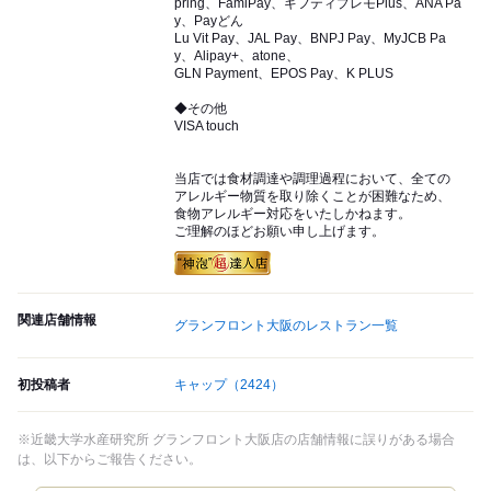
pring、FamiPay、ギフティプレモPlus、ANA Pa
y、Payどん
Lu Vit Pay、JAL Pay、BNPJ Pay、MyJCB Pa
y、Alipay+、atone、
GLN Payment、EPOS Pay、K PLUS
◆その他
VISA touch
当店では食材調達や調理過程において、全ての
アレルギー物質を取り除くことが困難なため、
食物アレルギー対応をいたしかねます。
ご理解のほどお願い申し上げます。
関連店舗情報
グランフロント大阪のレストラン一覧
初投稿者
キャップ
（2424）
※近畿大学水産研究所 グランフロント大阪店の店舗情報に誤りがある場合
は、以下からご報告ください。