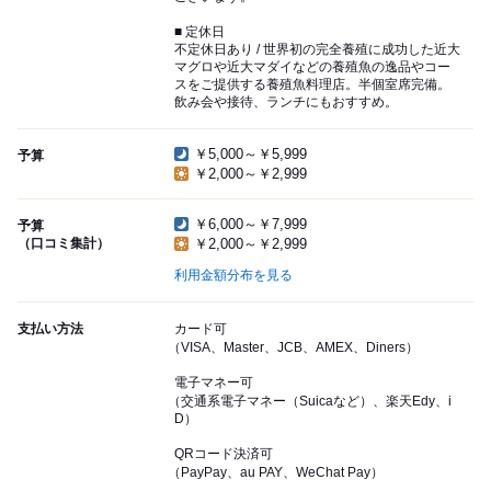
■ 定休日
不定休日あり / 世界初の完全養殖に成功した近大
マグロや近大マダイなどの養殖魚の逸品やコー
スをご提供する養殖魚料理店。半個室席完備。
飲み会や接待、ランチにもおすすめ。
￥5,000～￥5,999
予算
￥2,000～￥2,999
￥6,000～￥7,999
予算
（口コミ集計）
￥2,000～￥2,999
利用金額分布を見る
支払い方法
カード可
（VISA、Master、JCB、AMEX、Diners）
電子マネー可
（交通系電子マネー（Suicaなど）、楽天Edy、i
D）
QRコード決済可
（PayPay、au PAY、WeChat Pay）