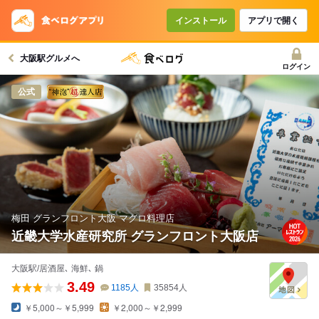
コースで使えるクーポン
戻る
インストール
アプリで開く
大阪駅グルメへ
クーポンを利用せず予約する
ログイン
公式
梅田 グランフロント大阪 マグロ料理店
近畿大学水産研究所 グランフロント大阪店
大阪駅/居酒屋､ 海鮮､ 鍋
3.49
1185
人
35854
人
￥5,000～￥5,999
￥2,000～￥2,999