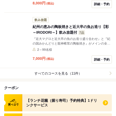
8,000
円
(税込)
詳細・予約
飲み放題
紀州の恵みの陶板焼きと近大卒の魚お造り【彩
～IRODORI～】飲み放題付
7品
『近大マグロと近大卒の魚のお造り盛り合わせ』と『紀
の国みかんどりと龍神椎茸の陶板焼き』がメインの全７
品の会席コース。 近大卒のお魚と生まれ育った紀州・和
2～99名様
歌山県産食材を使用した、料理長渾身のお料理をお楽し
み頂けます。歓送迎会や接待等、各種お集まりの機会に
7,000
円
(税込)
詳細・予約
是非ご利用下さい。 ※写真はイメージです。
すべてのコースを見る（11件）
クーポン
食べログ クーポン
【ランチ花籠（握り寿司）予約特典】1ドリ
ンクサービス
食べログ クーポン