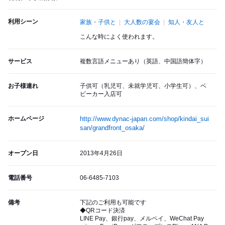
利用シーン
家族・子供と
大人数の宴会
知人・友人と
こんな時によく使われます。
サービス
複数言語メニューあり（英語、中国語簡体字）
お子様連れ
子供可（乳児可、未就学児可、小学生可）、ベ
ビーカー入店可
ホームページ
http://www.dynac-japan.com/shop/kindai_sui
san/grandfront_osaka/
オープン日
2013年4月26日
電話番号
06-6485-7103
備考
下記のご利用も可能です
◆QRコード決済
LINE Pay、銀行pay、メルペイ、WeChat Pay