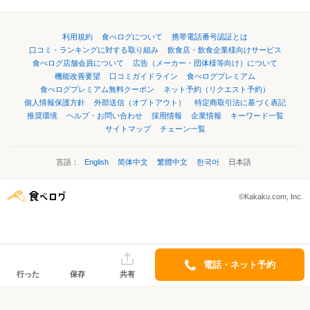
利用規約
食べログについて
携帯電話番号認証とは
口コミ・ランキングに対する取り組み
飲食店・飲食企業様向けサービス
食べログ店舗会員について
広告（メーカー・団体様等向け）について
機能改善要望
口コミガイドライン
食べログプレミアム
食べログプレミアム無料クーポン
ネット予約（リクエスト予約）
個人情報保護方針
外部送信（オプトアウト）
特定商取引法に基づく表記
推奨環境
ヘルプ・お問い合わせ
採用情報
企業情報
キーワード一覧
サイトマップ
チェーン一覧
言語：
English
简体中文
繁體中文
한국어
日本語
©Kakaku.com, Inc.
電話・ネット予約
行った
保存
共有