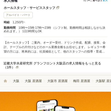
求人情報
by
ホールスタッフ・サービススタッフ
アルバイト・パート
時給
1,250円~
勤務時間
10時〜15時 17時〜23時 （シフト制、勤務時間は相談しながら決
めれます。） 1日3時間もOK
【ホールスタッフ】 ご案内、オーダー受付、ドリンク作成、配膳、接客、会
計、テーブルの片付けなどのホール業務全般をお任せします。 レギュラー希
望の方には、将来的には、社員補佐として、他のスタッフへの指導・育成な
どの業務もお任せします。
近畿大学水産研究所 グランフロント大阪店の求人情報をもっと見る
（
1
件）
大阪
大阪 居酒屋
大阪市 居酒屋
梅田 居酒屋
大阪駅 居