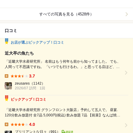
すべての写真を見る（4528件）
口コミ
お店が選ぶピックアップ！口コミ
近大卒の魚たち
「近畿大学水産研究所」 名前はもう何年も前から知ってました。 でも、
人間って不思議ですね。 「いつでも行けるわ。」と思ってる店ほど、一
生行かへん。 この日もグランフロントに用事があって、このフロアも何
3.7
回歩いたかわからんのに、ようやく初訪問です。 店の前は何回も通って
Lunch:
るのに入ったことないって、近所の人と会釈だけ10年続けてるような距
zeusares
（1142）
2026/07 訪問
離感。 ほんで注文はもちろん、「近大お刺身御前」...
1回
ピックアップ！口コミ
「近畿大学水産研究所 グランフロント大阪店」予約して五人で。 昼宴.
120分飲み放題付 全7品 5,000円(税込) 飲み放題 7品 【前菜】なんば焼き
と龍神椎茸の茶碗蒸し 【造り】近大マグロと選抜鮮魚のお造り盛り合わ
4.0
せ 【冷菜】紀州の恵みと野菜のサラダ 【焼物】近大ブリヒラの柚庵焼...
Lunch:
ブリリアントな日々
（991）