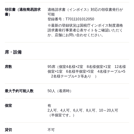
領収書（適格簡易請求
適格請求書（インボイス）対応の領収書発行が
書）
可能
登録番号：T7011101012050
※最新の登録状況は国税庁インボイス制度適格
請求書発行事業者公表サイトをご確認いただく
か、店舗にお問い合わせください。
席・設備
席数
95席（個室4名様×2室 8名様個室×1室 12名様
個室×1室 6名様半個室×5室 4名様テーブル×5
2名様テーブル×３等あり ）
最大予約可能人数
50人（着席時）
個室
有
2人可、4人可、6人可、8人可、10～20人可
（半個室です。）
貸切
不可