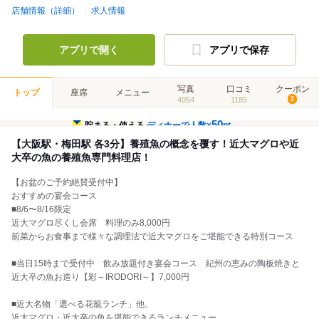
店舗情報（詳細）
求人情報
アプリで開く
アプリで保存
写真
口コミ
クーポン
トップ
座席
メニュー
4054
1185
2
50
貯まる・使える
ディナーで人数×
pt
【大阪駅・梅田駅 各3分】養殖魚の概念を覆す！近大マグロや近
大卒の魚の養殖魚専門料理店！
【お盆のご予約絶賛受付中】
おすすめの宴会コース
■8/6〜8/16限定
近大マグロ尽くし会席 料理のみ8,000円
前菜からお食事まで様々な調理法で近大マグロをご堪能できる特別コース
■当日15時まで受付中 飲み放題付き宴会コース 紀州の恵みの陶板焼きと
近大卒の魚お造り【彩～IRODORI～】7,000円
■近大名物「選べる花籠ランチ」他、
近大マグロ・近大卒の魚を堪能できるランチメニュー