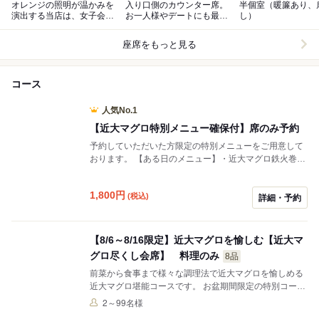
オレンジの照明が温かみを
入り口側のカウンター席。
半個室（暖簾あり、
演出する当店は、女子会や
お一人様やデートにも最適
し）
仲間との利用にもおすすめ♪
です。
座席をもっと見る
コース
人気No.1
【近大マグロ特別メニュー確保付】席のみ予約
予約していただいた方限定の特別メニューをご用意して
おります。 【ある日のメニュー】・近大マグロ鉄火巻
き 1,800円 ・近大マグロすき身ユッケ 1,000円
・近大マグロ目玉オーブン焼き 1,350円などなど お好
1,800
円
(税込)
きなメニューをお選びいただける席のみのご予約となり
詳細・予約
ます。
【8/6～8/16限定】近大マグロを愉しむ【近大マ
グロ尽くし会席】 料理のみ
8品
前菜から食事まで様々な調理法で近大マグロを愉しめる
近大マグロ堪能コースです。 お盆期間限定の特別コース
です。 飲み放題付き10,000円
2～99名様