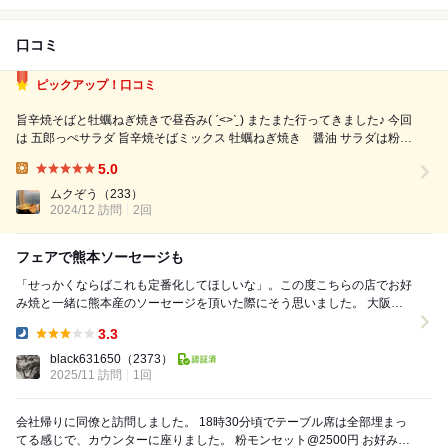
口コミ
ピックアップ！口コミ
旨辛焼そばと牡蠣ねぎ焼きで昼呑み( ˊ̱˂˃ˋ̱ ) またまた行ってきました♪ 今回
は 五郎っぺサラダ 旨辛焼そばミックス 牡蠣ねぎ焼き 醤油 サラダは粉チ
ーズたっぷりのシーザーサラダ。 トマト、アボガドとグレープフルーツ
5.0
が入っているので苦手な方もいるかも 旨辛焼そばは、ちょ...
Lunch:
ムクぞう
（233）
2024/12 訪問
2回
フェアで熊本ソーセージも
「せっかくならばこれも定番化してほしいな」。この度こちらの店でお好
み焼と一緒に熊本産のソーセージを頂いた際にそう思いました。 大阪駅
の地下にあるこちらのお好み焼き専門店『五郎...
3.3
Dinner:
black631650
（2373）
2025/11 訪問
1回
会社帰りに同僚と訪問しました。 18時30分頃でテーブル席は全部埋まっ
てる感じで、カウンターに座りました。 粉モンセット@2500円 お好み焼