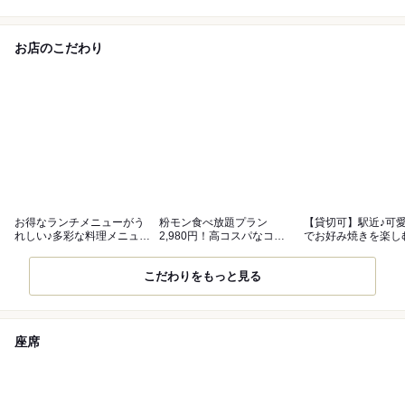
お店のこだわり
お得なランチメニューがう
粉モン食べ放題プラン
【貸切可】駅近♪可
れしい♪多彩な料理メニュー
2,980円！高コスパなコー
でお好み焼きを楽し
に舌鼓
スをご提供
子会にも◎
こだわりをもっと見る
座席