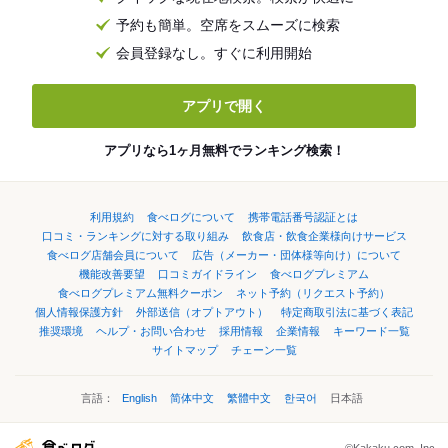
予約も簡単。空席をスムーズに検索
会員登録なし。すぐに利用開始
アプリで開く
アプリなら1ヶ月無料でランキング検索！
利用規約
食べログについて
携帯電話番号認証とは
口コミ・ランキングに対する取り組み
飲食店・飲食企業様向けサービス
食べログ店舗会員について
広告（メーカー・団体様等向け）について
機能改善要望
口コミガイドライン
食べログプレミアム
食べログプレミアム無料クーポン
ネット予約（リクエスト予約）
個人情報保護方針
外部送信（オプトアウト）
特定商取引法に基づく表記
推奨環境
ヘルプ・お問い合わせ
採用情報
企業情報
キーワード一覧
サイトマップ
チェーン一覧
言語：
English
简体中文
繁體中文
한국어
日本語
©Kakaku.com, Inc.