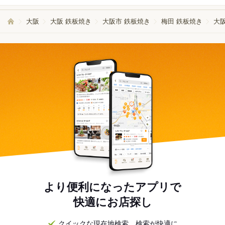
大阪
大阪 鉄板焼き
大阪市 鉄板焼き
梅田 鉄板焼き
大
より便利になったアプリで
快適にお店探し
クイックな現在地検索。検索が快適に