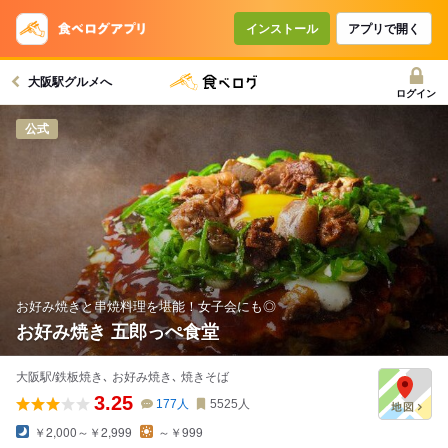
インストール
アプリで開く
大阪駅グルメへ
ログイン
公式
お好み焼きと串焼料理を堪能！女子会にも◎
お好み焼き 五郎っぺ食堂
大阪駅/鉄板焼き､ お好み焼き､ 焼きそば
3.25
177
人
5525
人
￥2,000～￥2,999
～￥999