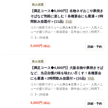
飲み放題
【満足コース◆5,000円】名物ネギおこや豚焼き
そばなど気軽に楽しむ！各種宴会にも最適＜2時
間飲み放題付＞(11品)
11品
コスパ抜群でボリューム満点★定番メニュー・人気メニ
ューが盛り沢山！！歓送迎会・忘年会にぜひご利用下さ
い！！
3～24名様
5,000
円
(税込)
詳細・予約
飲み放題
【満足コース◆4,800円】大阪名物や豚焼きそば
など、当店自慢の味を味わい尽くす！各種宴会
にも最適＜2時間飲み放題付＞(10品)
10品
コスパ抜群でボリューム満点★定番メニュー・人気メニ
ューが盛り沢山！！歓送迎会・新年会にぜひご利用下さ
い！！
3～24名様
4,800
円
(税込)
詳細・予約