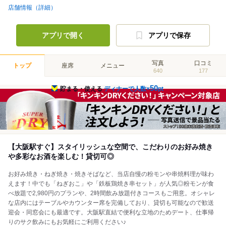
店舗情報（詳細）
アプリで開く
アプリで保存
写真
口コミ
トップ
座席
メニュー
640
177
50
貯まる・使える
ディナーで人数×
pt
【大阪駅すぐ】スタイリッシュな空間で、こだわりのお好み焼き
や多彩なお酒を楽しむ！貸切可◎
お好み焼き・ねぎ焼き・焼きそばなど、当店自慢の粉モンや串焼料理が味わ
えます！中でも「ねぎおこ」や「鉄板鶏焼き串セット」が人気◎粉モンが食
べ放題で2,980円のプランや、2時間飲み放題付きコースもご用意。オシャレ
な店内にはテーブルやカウンター席を完備しており、貸切も可能なので歓送
迎会・同窓会にも最適です。大阪駅直結で便利な立地のためデート、仕事帰
りのサク飲みにもお気軽にご利用ください♪