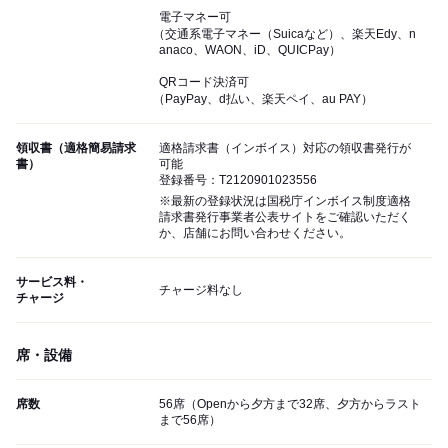
電子マネー可
（交通系電子マネー（Suicaなど）、楽天Edy、n
anaco、WAON、iD、QUICPay）
QRコード決済可
（PayPay、d払い、楽天ペイ、au PAY）
領収書（適格簡易請求
適格請求書（インボイス）対応の領収書発行が
書）
可能
登録番号：T2120901023556
※最新の登録状況は国税庁インボイス制度適格
請求書発行事業者公表サイトをご確認いただく
か、店舗にお問い合わせください。
サービス料・
チャージ料なし
チャージ
席・設備
席数
56席（Openから夕方まで32席、夕方からラスト
まで56席）