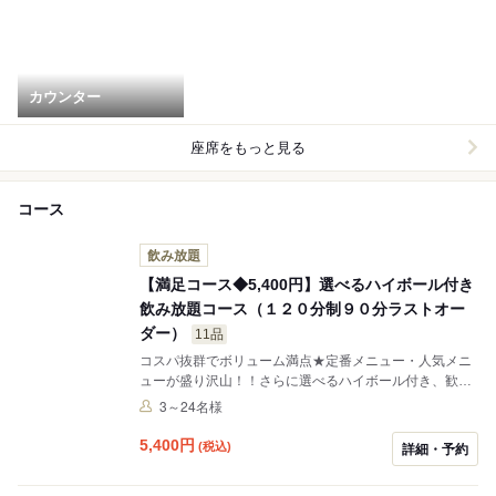
カウンター
座席をもっと見る
コース
飲み放題
【満足コース◆5,400円】選べるハイボール付き
飲み放題コース（１２０分制９０分ラストオー
ダー）
11品
コスパ抜群でボリューム満点★定番メニュー・人気メニ
ューが盛り沢山！！さらに選べるハイボール付き、歓送
迎会・新年会にぜひご利用下さい！！
3～24名様
5,400
円
(税込)
詳細・予約