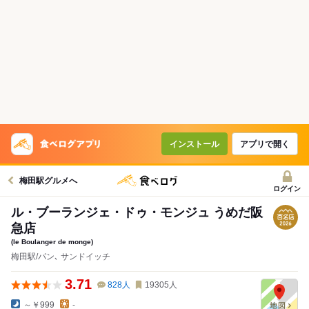
インストール
アプリで開く
梅田駅グルメへ
ログイン
ル・ブーランジェ・ドゥ・モンジュ うめだ阪
急店
(le Boulanger de monge)
梅田駅/パン､ サンドイッチ
3.71
828
人
19305
人
～￥999
-