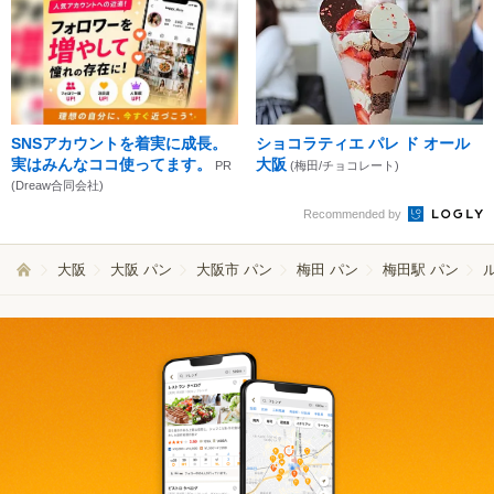
SNSアカウントを着実に成長。
ショコラティエ パレ ド オール
実はみんなココ使ってます。
大阪
PR
(梅田/チョコレート)
(Dreaw合同会社)
Recommended by
大阪
大阪 パン
大阪市 パン
梅田 パン
梅田駅 パン