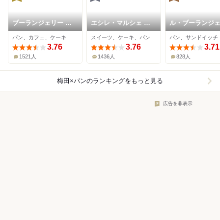
ブーランジェリー ブ
エシレ・マルシェ オ
ル・ブーランジ
ルディガラ 大阪店
ブール
ゥ・モンジュ う
パン、カフェ、ケーキ
スイーツ、ケーキ、パン
パン、サンドイッチ
阪急店
3.76
3.76
3.71
1521人
1436人
828人
梅田×パン
のランキングをもっと見る
広告を非表示