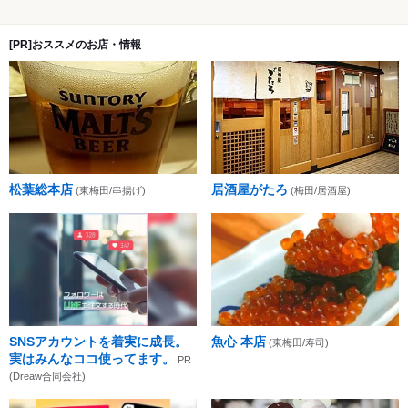
[PR]おススメのお店・情報
松葉総本店
居酒屋がたろ
(東梅田/串揚げ)
(梅田/居酒屋)
SNSアカウントを着実に成長。
魚心 本店
(東梅田/寿司)
実はみんなココ使ってます。
PR
(Dreaw合同会社)