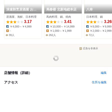
浪速割烹居酒屋 おか
馬春楼 北新地総本店
八幸
だ
居酒屋、海鮮、日本料理
馬肉料理、鍋、焼肉
日本料理、鍋
3.17
3.41
3.26
￥4,000～￥4,999
￥10,000～￥14,999
￥8,000～￥9,999
Dinner:
Dinner:
Dinner:
-
￥1,000～￥1,999
￥2,000～￥2,999
Lunch:
Lunch:
Lunch:
39人
262人
72人
広告を非表示
店舗情報（詳細）
編集
アクセス
住所を編集