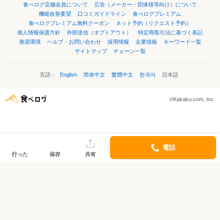
食べログ店舗会員について
広告（メーカー・団体様等向け）について
機能改善要望
口コミガイドライン
食べログプレミアム
食べログプレミアム無料クーポン
ネット予約（リクエスト予約）
個人情報保護方針
外部送信（オプトアウト）
特定商取引法に基づく表記
推奨環境
ヘルプ・お問い合わせ
採用情報
企業情報
キーワード一覧
サイトマップ
チェーン一覧
言語：
English
简体中文
繁體中文
한국어
日本語
©Kakaku.com, Inc.
電話
行った
保存
共有