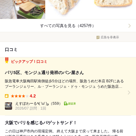
すべての写真を見る（4257件）
広告を非表示
口コミ
ピックアップ！口コミ
パリ5区、モンジュ通り発祥のパン屋さん
阪急電車大阪梅田駅南側徒歩5分ほどの場所、阪急うめだ本店 B2Fにある
ブーランジェリー、ル・ブーランジェ・ドゥ・モンジュ うめだ阪急店さ
んに行って来ました。 こちらのお店はパリ発祥のお店で、現在日本には
4.2
うめだ阪急店しか無く、百名店に3度選出されているお店です♪ 本日は ポ
Takeout:
ム・エ・ノワ（...
えすぽわーる٩( 'ω' )و
（559）
2026/07 訪問
1回
大阪でパリを感じるバゲットサンド！
この日は神戸市内の現場定例。 終えて大阪まで戻って来ました。 帰る前