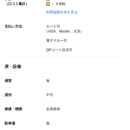
（口コミ集計）
～￥999
利用金額分布を見る
支払い方法
カード可
（VISA、Master、JCB）
電子マネー可
QRコード決済可
席・設備
個室
無
貸切
不可
禁煙・喫煙
全席禁煙
駐車場
無