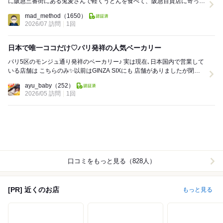
に阪急三番街にある兎麦さんで軽くうどんを食べて、阪急百貨店に寄って
パンでも買って帰ります。 阪急うめだ...
mad_method
（1650）
2026/07 訪問
1回
日本で唯一ココだけ♡パリ発祥の人気ベーカリー
パリ5区のモンジュ通り発祥のベーカリー♪ 実は現在､日本国内で営業して
いる店舗は こちらのみ✨以前はGINZA SIXにも 店舗がありましたが閉店
しており､今では梅田...
ayu_baby
（252）
2026/05 訪問
1回
口コミをもっと見る（828人）
[PR] 近くのお店
もっと見る