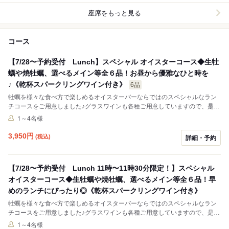
相談。
座席をもっと見る
コース
【7/28〜予約受付 Lunch】スペシャル オイスターコース◆生牡
蠣や焼牡蠣、選べるメイン等全６品！お昼から優雅なひと時を
♪《乾杯スパークリングワイン付き》
6品
牡蠣を様々な食べ方で楽しめるオイスターバーならではのスペシャルなラン
チコースをご用意しました♪グラスワインも各種ご用意していますので、是非
ワインペアリングしてお楽しみ下さい♪
1～4名様
3,950
円
(税込)
詳細・予約
【7/28〜予約受付 Lunch 11時〜11時30分限定！】スペシャル
オイスターコース◆生牡蠣や焼牡蠣、選べるメイン等全６品！早
めのランチにぴったり◎《乾杯スパークリングワイン付き》
牡蠣を様々な食べ方で楽しめるオイスターバーならではのスペシャルなラン
チコースをご用意しました♪グラスワインも各種ご用意していますので、是非
ワインペアリングしてお楽しみ下さい♪
1～4名様