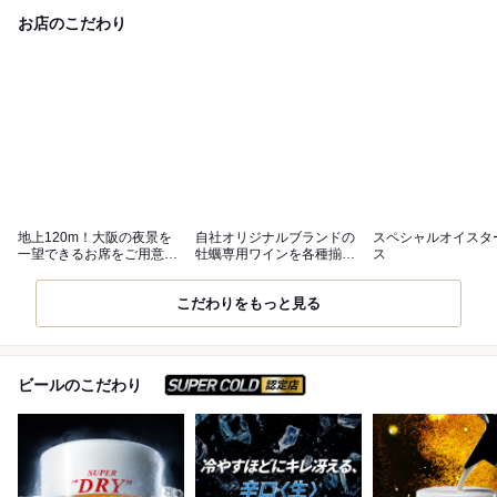
お店のこだわり
地上120m！大阪の夜景を
自社オリジナルブランドの
スペシャルオイスタ
一望できるお席をご用意し
牡蠣専用ワインを各種揃え
ス
ています♪
ています♪
こだわりをもっと見る
スーパードライ SUPER C
ビールのこだわり