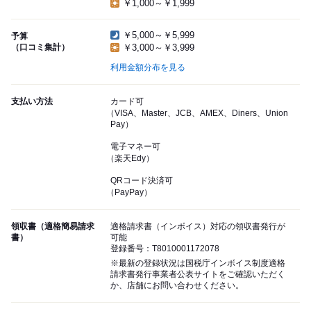
￥1,000～￥1,999
￥5,000～￥5,999
予算
（口コミ集計）
￥3,000～￥3,999
利用金額分布を見る
支払い方法
カード可
（VISA、Master、JCB、AMEX、Diners、Union
Pay）
電子マネー可
（楽天Edy）
QRコード決済可
（PayPay）
領収書（適格簡易請求
適格請求書（インボイス）対応の領収書発行が
書）
可能
登録番号：T8010001172078
※最新の登録状況は国税庁インボイス制度適格
請求書発行事業者公表サイトをご確認いただく
か、店舗にお問い合わせください。