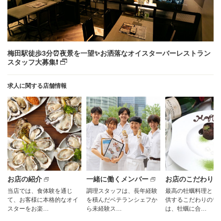
梅田駅徒歩3分⏰夜景を一望✨お洒落なオイスターバーレストラン
スタッフ大募集❗
求人に関する店舗情報
お店の紹介
一緒に働くメンバー
お店のこだわり
当店では、食体験を通じ
調理スタッフは、長年経験
最高の牡蠣料理とと
て、お客様に本格的なオイ
を積んだベテランシェフか
供するこだわりのワ
スターをお楽…
ら未経験ス…
は、牡蠣に合…