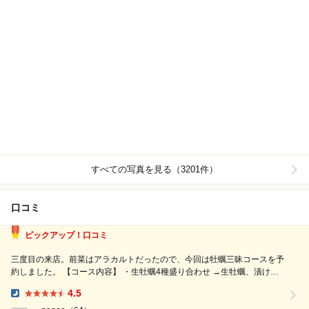
すべての写真を見る（3201件）
口コミ
ピックアップ！口コミ
三度目の来店。前菜はアラカルトだったので、今回は牡蠣三昧コースを予
約しました。 【コース内容】 ・生牡蠣4種盛り合わせ →生牡蠣、漬け牡
蠣、炙り牡蠣、柑橘ジュレ牡蠣 どれもとってもおいしかった！！！！
4.5
ワインが進みました。 今回の牡蠣は北海道サロマ湖産と 宮城県奥
Dinner: