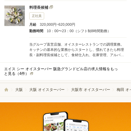
料理長候補
正社員
月給
320,000円~620,000円
勤務時間
10：00〜23：00（シフト制8時間勤務）
当グループ直営店舗、オイスターレストランでの調理業務。
キッチンの基本的な業務からスタートし、慣れてきたら料理
長・副料理長候補として、食材仕入れ、在庫管理、アルバイ
ト採用・教育等のマネジメントを含めた業務をお任せしてい
きます。
エイス シー オイスターバー 阪急グランドビル店の求人情報をもっ
と見る（
4
件）
大阪
大阪 オイスターバー
大阪市 オイスターバー
梅田 オ