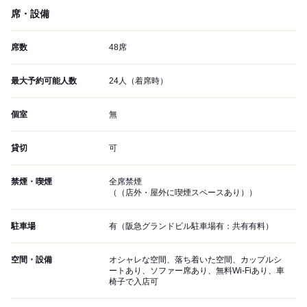
席・設備
席数
48席
最大予約可能人数
24人（着席時）
個室
無
貸切
可
禁煙・喫煙
全席禁煙
（（店外・屋外に喫煙スペースあり））
駐車場
有（阪急グランドビル駐車場有：共有有料）
空間・設備
オシャレな空間、落ち着いた空間、カップルシ
ートあり、ソファー席あり、無料Wi-Fiあり、車
椅子で入店可