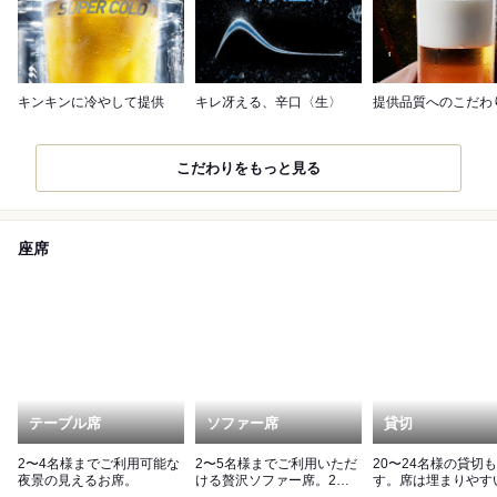
キンキンに冷やして提供
キレ冴える、辛口〈生〉
提供品質へのこだわ
こだわりをもっと見る
座席
テーブル席
ソファー席
貸切
2〜4名様までご利用可能な
2〜5名様までご利用いただ
20〜24名様の貸切
夜景の見えるお席。
ける贅沢ソファー席。2席
す。席は埋まりやす
限定のためご利用の際は要
お早めにご相談くだ