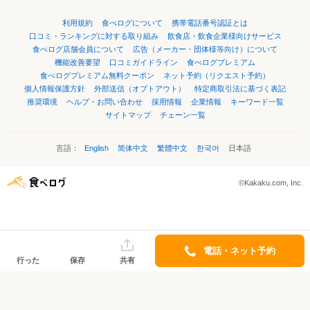
利用規約
食べログについて
携帯電話番号認証とは
口コミ・ランキングに対する取り組み
飲食店・飲食企業様向けサービス
食べログ店舗会員について
広告（メーカー・団体様等向け）について
機能改善要望
口コミガイドライン
食べログプレミアム
食べログプレミアム無料クーポン
ネット予約（リクエスト予約）
個人情報保護方針
外部送信（オプトアウト）
特定商取引法に基づく表記
推奨環境
ヘルプ・お問い合わせ
採用情報
企業情報
キーワード一覧
サイトマップ
チェーン一覧
言語：
English
简体中文
繁體中文
한국어
日本語
©Kakaku.com, Inc.
電話・ネット予約
行った
保存
共有