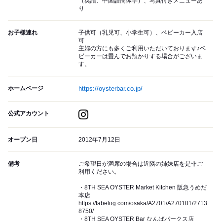
（英語、中国語簡体字）、写真付きメニューあ
り
お子様連れ
子供可（乳児可、小学生可）、ベビーカー入店
可
主婦の方にも多くご利用いただいております♪ベ
ビーカーは畳んでお預かりする場合がございま
す。
ホームページ
https://oysterbar.co.jp/
公式アカウント
オープン日
2012年7月12日
備考
ご希望日が満席の場合は近隣の姉妹店を是非ご
利用ください。
・8TH SEA OYSTER Market Kitchen 阪急うめだ
本店
https://tabelog.com/osaka/A2701/A270101/2713
8750/
・8TH SEA OYSTER Bar なんばパークス店