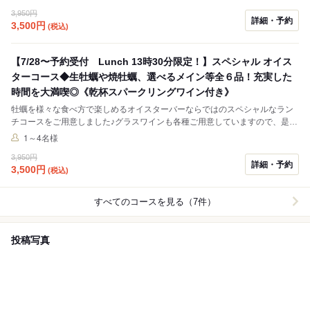
3,950円
詳細・予約
3,500
円
(税込)
【7/28〜予約受付 Lunch 13時30分限定！】スペシャル オイス
ターコース◆生牡蠣や焼牡蠣、選べるメイン等全６品！充実した
時間を大満喫◎《乾杯スパークリングワイン付き》
牡蠣を様々な食べ方で楽しめるオイスターバーならではのスペシャルなラン
チコースをご用意しました♪グラスワインも各種ご用意していますので、是非
ワインペアリングしてお楽しみ下さい♪
1～4名様
3,950円
詳細・予約
3,500
円
(税込)
すべてのコースを見る（7件）
投稿写真