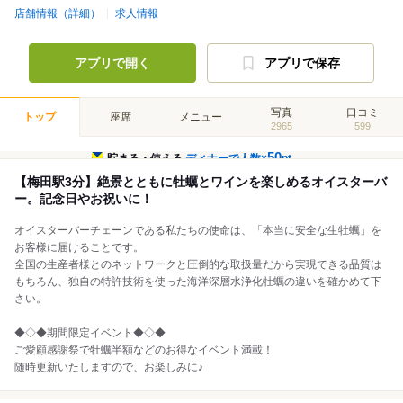
店舗情報（詳細）
求人情報
アプリで開く
アプリで保存
写真
口コミ
トップ
座席
メニュー
2965
599
50
貯まる・使える
ディナーで人数×
pt
【梅田駅3分】絶景とともに牡蠣とワインを楽しめるオイスターバ
ー。記念日やお祝いに！
オイスターバーチェーンである私たちの使命は、「本当に安全な生牡蠣」を
お客様に届けることです。
全国の生産者様とのネットワークと圧倒的な取扱量だから実現できる品質は
もちろん、独自の特許技術を使った海洋深層水浄化牡蠣の違いを確かめて下
さい。
◆◇◆期間限定イベント◆◇◆
ご愛顧感謝祭で牡蠣半額などのお得なイベント満載！
随時更新いたしますので、お楽しみに♪