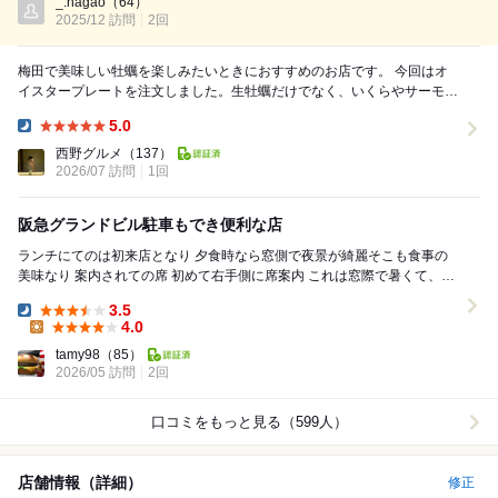
松島産でし...
_.nagao
（64）
2025/12 訪問
2回
梅田で美味しい牡蠣を楽しみたいときにおすすめのお店です。 今回はオ
イスタープレートを注文しました。生牡蠣だけでなく、いくらやサーモ
ン、ローストビーフなどを合わせた創作牡蠣もあ...
5.0
Dinner:
西野グルメ
（137）
2026/07 訪問
1回
阪急グランドビル駐車もでき便利な店
ランチにてのは初来店となり 夕食時なら窓側で夜景が綺麗そこも食事の
美味なり 案内されての席 初めて右手側に席案内 これは窓際で暑くて、目
が痛い感じしたので メイン側の席に...
3.5
Dinner:
4.0
Lunch:
tamy98
（85）
2026/05 訪問
2回
口コミをもっと見る（599人）
店舗情報（詳細）
修正