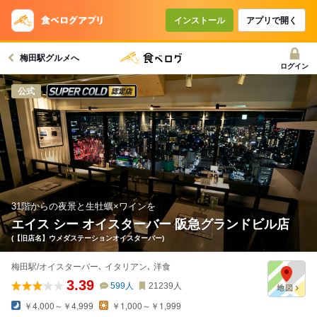
インストール
アプリで開く
梅田駅グルメへ
ログイン
スーパードライ SUPER COLD認定店
公式
31階からの夜景と生牡蠣×ワインを
エイス シー オイスターバー 阪急グランドビル店
(【旧店名】ウメダステーションオイスターバー)
梅田駅/オイスターバー､ イタリアン､ 洋食
3.39
599
人
21239
人
￥4,000～￥4,999
￥1,000～￥1,999