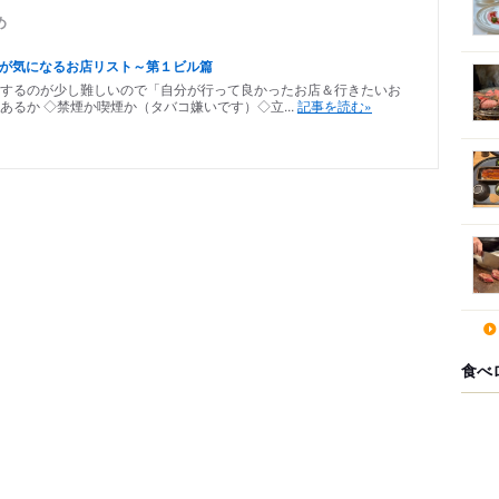
め
きが気になるお店リスト～第１ビル篇
するのが少し難しいので「自分が行って良かったお店＆行きたいお
るか ◇禁煙か喫煙か（タバコ嫌いです）◇立...
記事を読む»
食べ