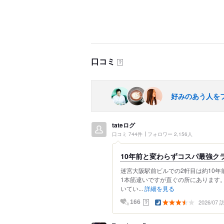
口コミ
？
好みのあう人を
tateログ
口コミ 744件
フォロワー 2,156人
10年前と変わらずコスパ最強ク
迷宮大阪駅前ビルでの2軒目は約10
1本筋違いですが直ぐの所にあります
いてい...
詳細を見る
2026/07
？
166