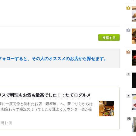
1
2
投稿する
3
フォローすると、その人のオススメのお店から探せます。
4
ラスで料理もお酒も最高でした！：たてログルメ
5
年前に一度同僚と訪れたお店「銀座屋」へ。夢ごりらからは
。相変わらず盛況のようでしたが運よくカウンター奥が空
 訪問
1回