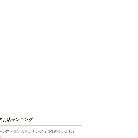
のお店ランキング
×レストラン
のランキング
（点数の高いお店）
。