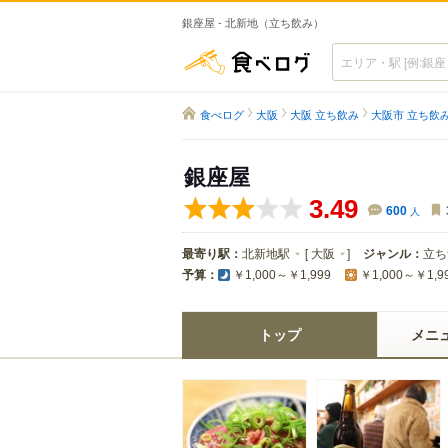
銀座屋 - 北新地（立ち飲み）
食べログ
食べログ
大阪
大阪 立ち飲み
大阪市 立ち飲
銀座屋
3.49
600
人
最寄り駅：
北新地駅
[
大阪
]
ジャンル：
立ち
予算：
￥1,000～￥1,999
￥1,000～￥1,9
トップ
メニ