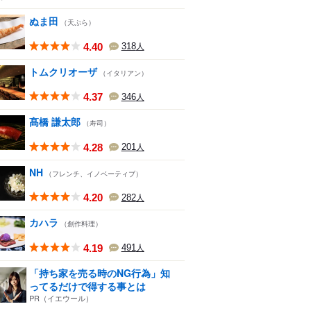
ぬま田
（天ぷら）
4.40
318
人
トムクリオーザ
（イタリアン）
4.37
346
人
髙橋 謙太郎
（寿司）
4.28
201
人
NH
（フレンチ、イノベーティブ）
4.20
282
人
カハラ
（創作料理）
4.19
491
人
「持ち家を売る時のNG行為」知
ってるだけで得する事とは
PR（イエウール）