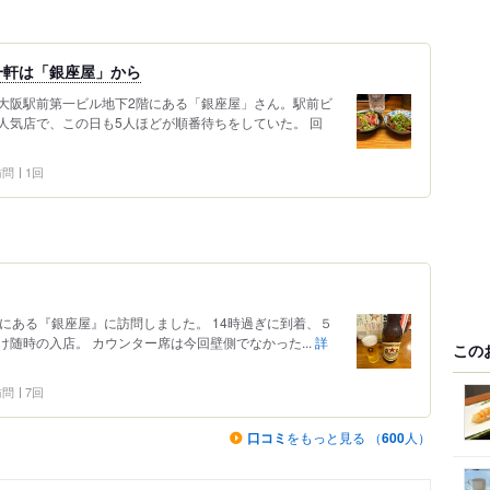
一軒は「銀座屋」から
大阪駅前第一ビル地下2階にある「銀座屋」さん。駅前ビ
人気店で、この日も5人ほどが順番待ちをしていた。 回
 訪問
1回
にある『銀座屋』に訪問しました。 14時過ぎに到着、５
随時の入店。 カウンター席は今回壁側でなかった...
詳
この
 訪問
7回
口コミ
をもっと見る （
600
人）