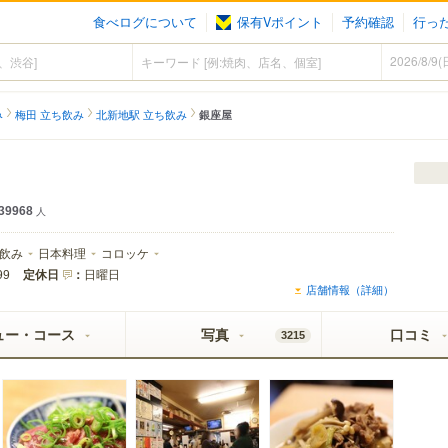
食べログについて
保有Vポイント
予約確認
行っ
み
梅田 立ち飲み
北新地駅 立ち飲み
銀座屋
39968
人
飲み
日本料理
コロッケ
定休日
：
日曜日
99
店舗情報（詳細）
ュー・コース
写真
口コミ
3215