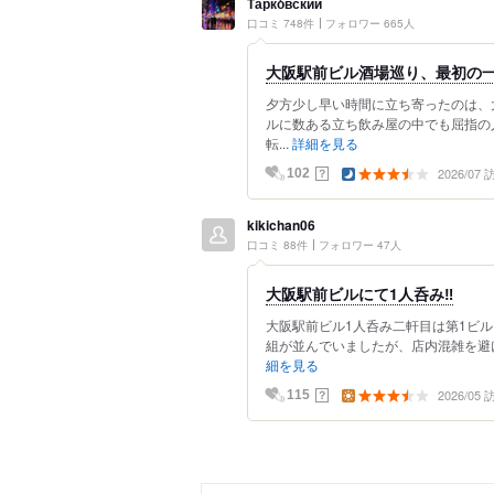
Тарко́вский
口コミ 748件
フォロワー 665人
大阪駅前ビル酒場巡り、最初の
夕方少し早い時間に立ち寄ったのは、
ルに数ある立ち飲み屋の中でも屈指の
転...
詳細を見る
2026/07
？
102
kikichan06
口コミ 88件
フォロワー 47人
大阪駅前ビルにて1人呑み‼️
大阪駅前ビル1人呑み二軒目は第1ビル
組が並んでいましたが、店内混雑を避け
細を見る
2026/05
？
115