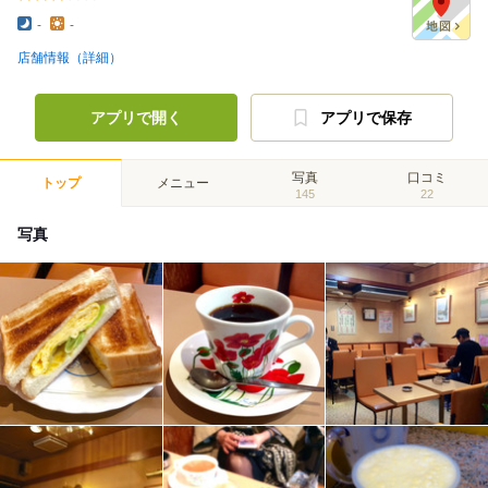
-
-
店舗情報（詳細）
アプリで開く
アプリで保存
写真
口コミ
トップ
メニュー
145
22
写真