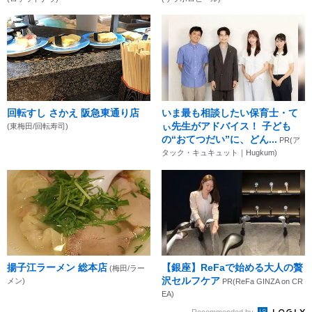
回転すし さかえ 阪急東通り店
いま最も相談したい保育士・て
ぃ先生がアドバイス！ 子ども
(東梅田/回転寿司)
の“おてつだい”に、どん...
PR(ア
タック・キュキュット｜Hugkum)
揚子江ラーメン 総本店
【銀座】ReFaで始める大人の贅
(梅田/ラー
沢セルフケア
メン)
PR(ReFa GINZA on CR
EA)