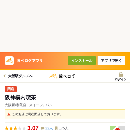
インストール
アプリで開く
大阪駅グルメへ
ログイン
阪神構内喫茶
大阪駅/喫茶店､ スイーツ､ パン
このお店は現在閉店しております。
3.07
22
人
175
人