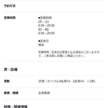
予約可否
営業時間
■営業時間
[月～土]
6:30～20:30
[日・祝]
6:30～20:00
■定休日
無休
営業時間・定休日は変更となる場合がございますの
で、ご来店前に店舗にご確認ください。
席・設備
席数
25席（テーブル4名用×4、2名用×4、＋1席）
禁煙・喫煙
全席禁煙
特徴・関連情報