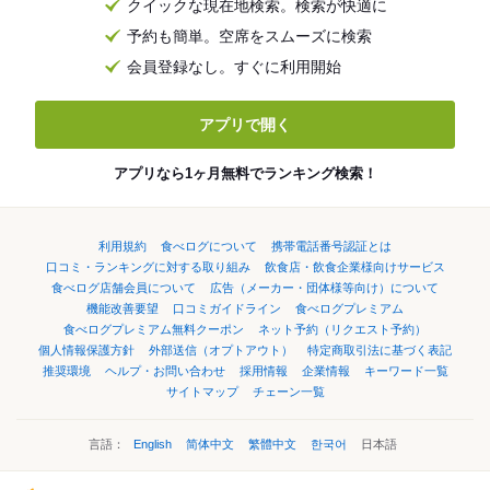
クイックな現在地検索。検索が快適に
予約も簡単。空席をスムーズに検索
会員登録なし。すぐに利用開始
アプリで開く
アプリなら1ヶ月無料でランキング検索！
利用規約
食べログについて
携帯電話番号認証とは
口コミ・ランキングに対する取り組み
飲食店・飲食企業様向けサービス
食べログ店舗会員について
広告（メーカー・団体様等向け）について
機能改善要望
口コミガイドライン
食べログプレミアム
食べログプレミアム無料クーポン
ネット予約（リクエスト予約）
個人情報保護方針
外部送信（オプトアウト）
特定商取引法に基づく表記
推奨環境
ヘルプ・お問い合わせ
採用情報
企業情報
キーワード一覧
サイトマップ
チェーン一覧
言語：
English
简体中文
繁體中文
한국어
日本語