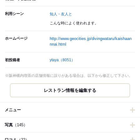
利用シーン
知人・友人と
こんな時によく使われます。
ホームページ
http://www.geocities.jp/divingwataru/kaishaan
nnai.html
初投稿者
ytaya
（8051）
※阪神構内喫茶の店舗情報に誤りがある場合は、以下から修正して下さい。
レストラン情報を編集する
メニュー
写真
（145）
口コミ
（22）