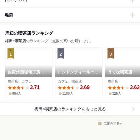
地図
周辺の喫茶店ランキング
梅田
×
喫茶店
のランキング（点数の高いお店）です。
1
2
3
自家焙煎珈琲工房 カ
ロンドンティールーム
うてな喫茶店
フェ バーンホーフ 三
堂島本店
喫茶店、カフェ
カフェ、喫茶店
喫茶店
番街店
3.71
3.69
3.62
964人
1188人
325人
梅田×喫茶店
のランキングをもっと見る
広告を非表示