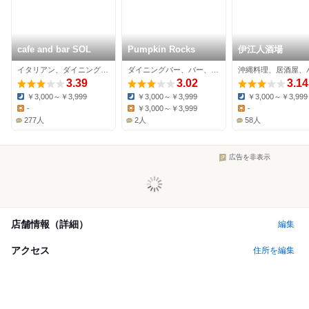
cafe and bar SOL
Pumpkin Rocks
伊江人酒場
イタリアン、ダイニングバー、バー
ダイニングバー、バー、カフェ
沖縄料理、居酒屋、
3.39
3.02
3.14
￥3,000～￥3,999
￥3,000～￥3,999
￥3,000～￥3,999
Dinner:
Dinner:
Dinner:
-
￥3,000～￥3,999
-
Lunch:
Lunch:
Lunch:
277人
2人
58人
広告を非表示
店舗情報（詳細）
編集
アクセス
住所を編集