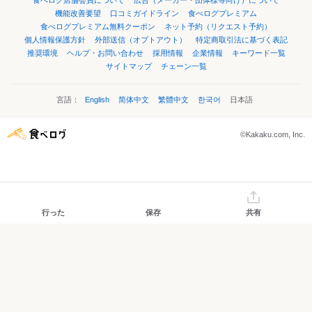
食べログ店舗会員について
広告（メーカー・団体様等向け）について
機能改善要望
口コミガイドライン
食べログプレミアム
食べログプレミアム無料クーポン
ネット予約（リクエスト予約）
個人情報保護方針
外部送信（オプトアウト）
特定商取引法に基づく表記
推奨環境
ヘルプ・お問い合わせ
採用情報
企業情報
キーワード一覧
サイトマップ
チェーン一覧
言語：
English
简体中文
繁體中文
한국어
日本語
©Kakaku.com, Inc.
行った
保存
共有