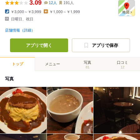
3.09
12
人
191
人
￥3,000～￥3,999
￥1,000～￥1,999
日曜日、祝日
店舗情報（詳細）
アプリで開く
アプリで保存
写真
口コミ
トップ
メニュー
81
12
写真