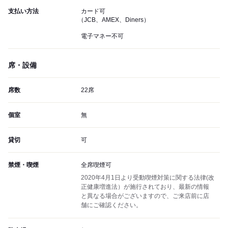
支払い方法
カード可
（JCB、AMEX、Diners）
電子マネー不可
席・設備
席数
22席
個室
無
貸切
可
禁煙・喫煙
全席喫煙可
2020年4月1日より受動喫煙対策に関する法律(改
正健康増進法）が施行されており、最新の情報
と異なる場合がございますので、ご来店前に店
舗にご確認ください。