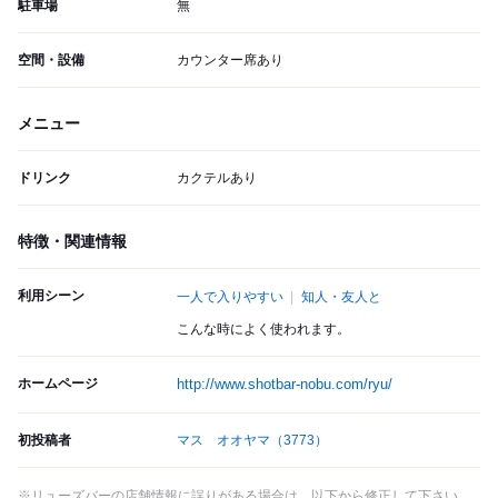
駐車場
無
空間・設備
カウンター席あり
メニュー
ドリンク
カクテルあり
特徴・関連情報
利用シーン
一人で入りやすい
知人・友人と
こんな時によく使われます。
ホームページ
http://www.shotbar-nobu.com/ryu/
初投稿者
マス オオヤマ
（3773）
※リューズバーの店舗情報に誤りがある場合は、以下から修正して下さい。