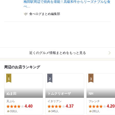
梅田駅周辺で焼肉を堪能！高級和牛からリーズナブルな食
べ...
食べログまとめ編集部
近くのグルメ情報まとめをもっと見る
周辺のお店ランキング
1
2
3
ぬま田
トムクリオーザ
NH
天ぷら
イタリアン
フレンチ
4.40
4.37
4.20
318人
345人
281人