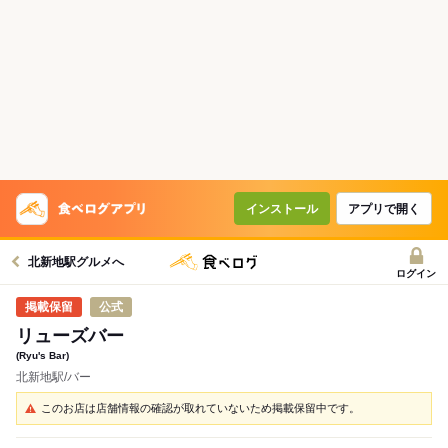
インストール
アプリで開く
北新地駅グルメへ
ログイン
公式
リューズバー
(Ryu's Bar)
北新地駅/バー
このお店は店舗情報の確認が取れていないため掲載保留中です。