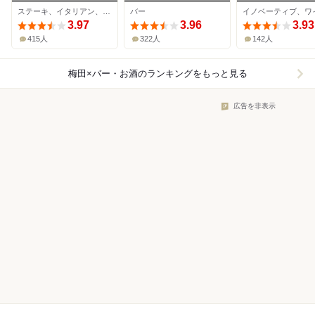
Ukai
ステーキ、イタリアン、ワインバー
バー
3.97
3.96
3.93
415人
322人
142人
梅田×バー・お酒
のランキングをもっと見る
広告を非表示