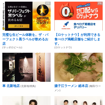
PR
PR
完璧な生ビール体験を。ザ・パ
【ロケットナウ】が利用できる
ーフェクト黒ラベルが飲めるお
食べログ掲載店舗をご紹介しま
店
す。
(サッポロビール)
(ロケットナウ)
車 北新地店
揚子江ラーメン 総本店
(北新地/焼鳥)
(梅田/ラー
メン)