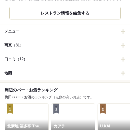
レストラン情報を編集する
メニュー
写真
（81）
口コミ
（12）
地図
周辺のバー・お酒ランキング
梅田
×
バー・お酒
のランキング（点数の高いお店）です。
1
2
3
北新地 福多亭 The
カアラ
U.KAI