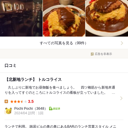
すべての写真を見る（99件）
広告を非表示
口コミ
【北新地ランチ】 トルコライス
久しぶりに新地でお昼御飯を食べましょう。 四ツ橋筋から新地本通
りを入ってすぐのところにトルコライスの看板が立っていました。 ビ
ルの地下のリューズバーです。 トルコライ...
3.5
Lunch:
Pochi Pochi
（3648）
2024/04 訪問
1回
ランチで利用。 雑居ビルの奥の奥にあるBARのランチ営業スタイル メニ