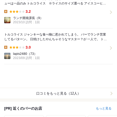
ューは一品のみ トルコライス ※ライスのサイズ選べる アイスコーヒー
付 ¥1.000- B...
3.2
Lunch:
ランチ開発課長
（9）
2023/10 訪問
1回
トルコライス ジャンキーな食べ物に惹かれてしまう。 バーでランチ営業
してるパターン。 日焼けしたやんちゃそうなマスター？が 一人で。 トル
コライスのご飯の量は...
3.0
Lunch:
lapis2480
（73）
2023/09 訪問
1回
口コミをもっと見る（12人）
[PR] 近くのバーのお店
もっと見る