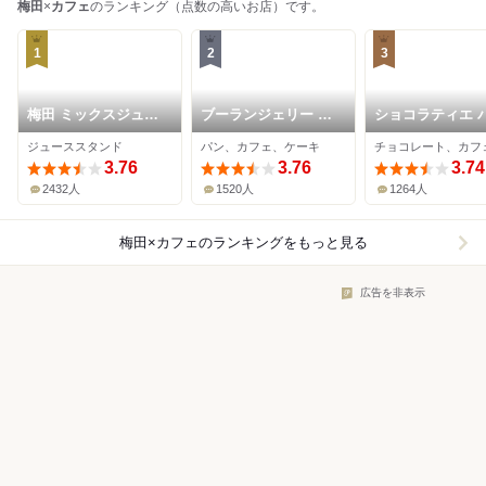
梅田
×
カフェ
のランキング（点数の高いお店）です。
1
2
3
梅田 ミックスジュー
ブーランジェリー ブ
ショコラティエ 
ス 本店
ルディガラ 大阪店
ド オール 大阪
ジューススタンド
パン、カフェ、ケーキ
3.76
3.76
3.74
2432人
1520人
1264人
梅田×カフェ
のランキングをもっと見る
広告を非表示