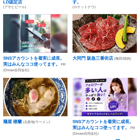
LD認定店
す。
(アサヒビール)
(ロケットナウ)
SNSアカウントを着実に成長。
大同門 阪急三番街店
(梅田/焼肉)
実はみんなココ使ってます。
PR
(Dreaw合同会社)
麺屋 楼蘭
SNSアカウントを着実に成長。
(北新地/ラーメン)
実はみんなココ使ってます。
PR
(Dreaw合同会社)