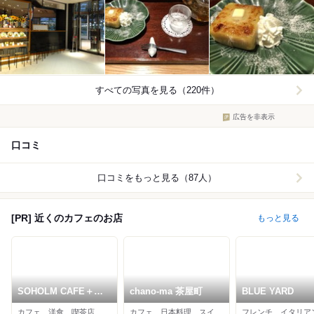
すべての写真を見る（220件）
広告を非表示
口コミ
口コミをもっと見る（87人）
[PR] 近くのカフェのお店
もっと見る
SOHOLM CAFE＋
chano-ma 茶屋町
BLUE YARD
DINING
カフェ、洋食、喫茶店
カフェ、日本料理、スイーツ