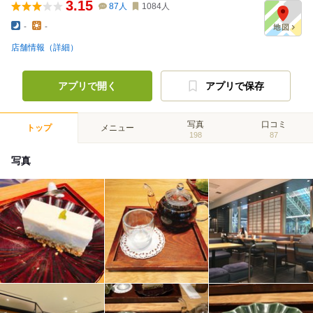
3.15
87
人
1084
人
-
-
店舗情報（詳細）
アプリで開く
アプリで保存
写真
口コミ
トップ
メニュー
198
87
写真