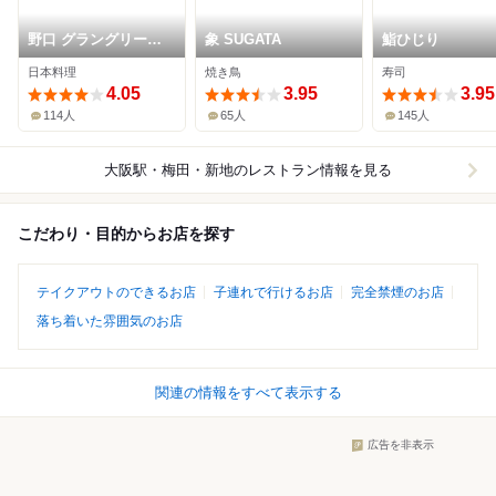
野口 グラングリーン
象 SUGATA
鮨ひじり
大阪
日本料理
焼き鳥
寿司
4.05
3.95
3.95
114人
65人
145人
大阪駅・梅田・新地
のレストラン情報を見る
こだわり・目的からお店を探す
テイクアウトのできるお店
子連れで行けるお店
完全禁煙のお店
落ち着いた雰囲気のお店
関連の情報をすべて表示する
広告を非表示