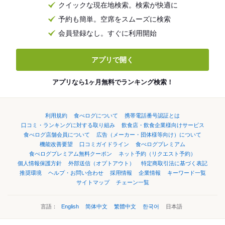
クイックな現在地検索。検索が快適に
予約も簡単。空席をスムーズに検索
会員登録なし。すぐに利用開始
アプリで開く
アプリなら1ヶ月無料でランキング検索！
利用規約
食べログについて
携帯電話番号認証とは
口コミ・ランキングに対する取り組み
飲食店・飲食企業様向けサービス
食べログ店舗会員について
広告（メーカー・団体様等向け）について
機能改善要望
口コミガイドライン
食べログプレミアム
食べログプレミアム無料クーポン
ネット予約（リクエスト予約）
個人情報保護方針
外部送信（オプトアウト）
特定商取引法に基づく表記
推奨環境
ヘルプ・お問い合わせ
採用情報
企業情報
キーワード一覧
サイトマップ
チェーン一覧
言語：
English
简体中文
繁體中文
한국어
日本語