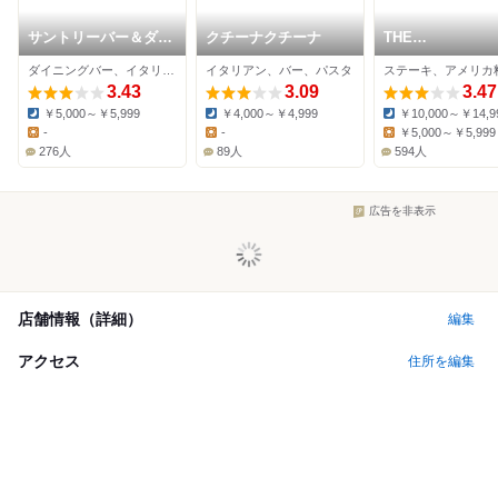
サントリーバー＆ダイ
クチーナクチーナ
THE
ニング 北新地 水響亭
COSMOPOLITA
ダイニングバー、イタリアン、バー
イタリアン、バー、パスタ
GRILL BAR
3.43
3.09
TERRACE
3.47
￥5,000～￥5,999
￥4,000～￥4,999
￥10,000～￥14,9
Dinner:
Dinner:
Dinner:
-
-
￥5,000～￥5,999
Lunch:
Lunch:
Lunch:
276人
89人
594人
広告を非表示
店舗情報（詳細）
編集
アクセス
住所を編集