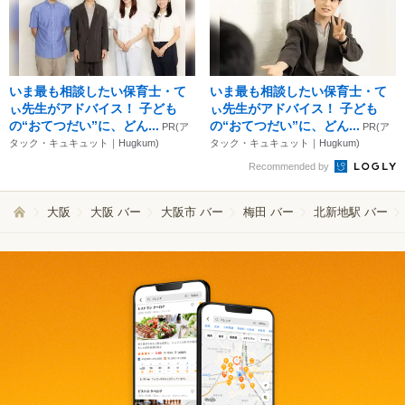
いま最も相談したい保育士・て
いま最も相談したい保育士・て
ぃ先生がアドバイス！ 子ども
ぃ先生がアドバイス！ 子ども
の“おてつだい”に、どん...
の“おてつだい”に、どん...
PR(ア
PR(ア
タック・キュキュット｜Hugkum)
タック・キュキュット｜Hugkum)
Recommended by
大阪
大阪 バー
大阪市 バー
梅田 バー
北新地駅 バー