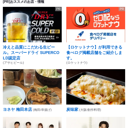
[PR]おススメのお店・情報
PR
PR
冷えと品質にこだわる生ビー
【ロケットナウ】が利用できる
ル。スーパードライ SUPERCO
食べログ掲載店舗をご紹介しま
LD認定店
す。
(アサヒビール)
(ロケットナウ)
ヨネヤ 梅田本店
炭味家
(梅田/串揚げ)
(大阪/創作料理)