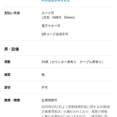
利用金額分布を見る
支払い方法
カード可
（JCB、AMEX、Diners）
電子マネー可
QRコード決済不可
席・設備
席数
20席（カウンター席有り テーブル席有り）
個室
無
貸切
不可
禁煙・喫煙
全席喫煙可
2020年4月1日より受動喫煙対策に関する法律(改
正健康増進法）が施行されており、最新の情報
と異なる場合がございますので、ご来店前に店