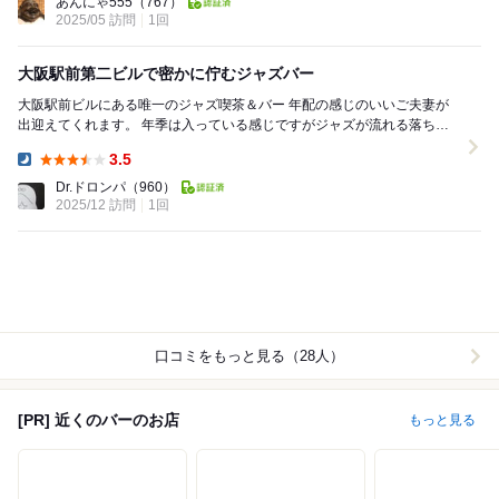
あんにゃ555
（767）
2025/05 訪問
1回
大阪駅前第二ビルで密かに佇むジャズバー
大阪駅前ビルにある唯一のジャズ喫茶＆バー 年配の感じのいいご夫妻が
出迎えてくれます。 年季は入っている感じですがジャズが流れる落ち着
いた雰囲気が素敵。 お酒を頼む...
3.5
Dinner:
Dr.ドロンパ
（960）
2025/12 訪問
1回
口コミをもっと見る（28人）
[PR] 近くのバーのお店
もっと見る