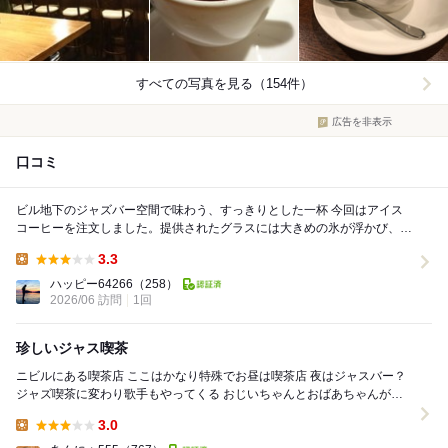
すべての写真を見る（154件）
広告を非表示
口コミ
ビル地下のジャズバー空間で味わう、すっきりとした一杯 今回はアイス
コーヒーを注文しました。提供されたグラスには大きめの氷が浮かび、添
えられたストローの袋からは「HAGIHAR...
3.3
Lunch:
ハッピー64266
（258）
2026/06 訪問
1回
珍しいジャス喫茶
ニビルにある喫茶店 ここはかなり特殊でお昼は喫茶店 夜はジャスバー？
ジャズ喫茶に変わり歌手もやってくる おじいちゃんとおばあちゃんが営
んでいて店内も落ち着いた感じでいい感...
3.0
Lunch: