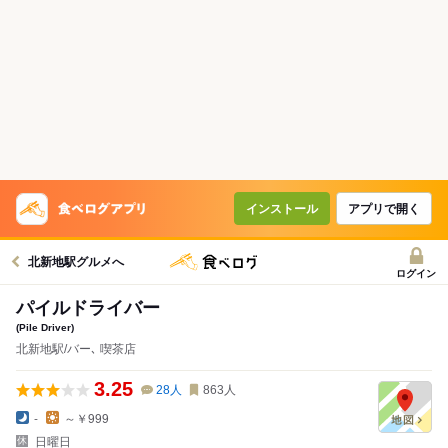
インストール
アプリで開く
北新地駅グルメへ
ログイン
パイルドライバー
(Pile Driver)
北新地駅/バー､ 喫茶店
3.25
28
人
863
人
-
～￥999
日曜日