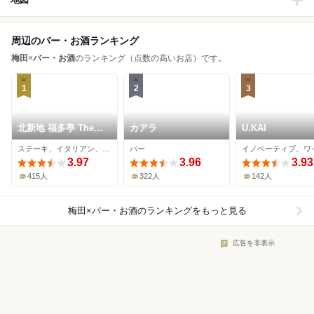
周辺のバー・お酒ランキング
梅田
×
バー・お酒
のランキング（点数の高いお店）です。
1
2
3
北新地 福多亭 The
カアラ
U.KAI
Ukai
ステーキ、イタリアン、ワインバー
バー
3.97
3.96
3.93
415人
322人
142人
梅田×バー・お酒
のランキングをもっと見る
広告を非表示