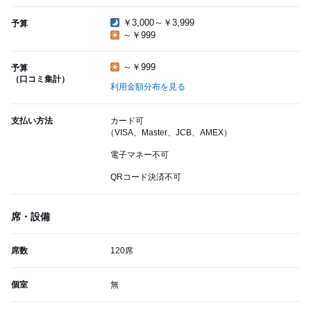
￥3,000～￥3,999
予算
～￥999
～￥999
予算
（口コミ集計）
利用金額分布を見る
支払い方法
カード可
（VISA、Master、JCB、AMEX）
電子マネー不可
QRコード決済不可
席・設備
席数
120席
個室
無