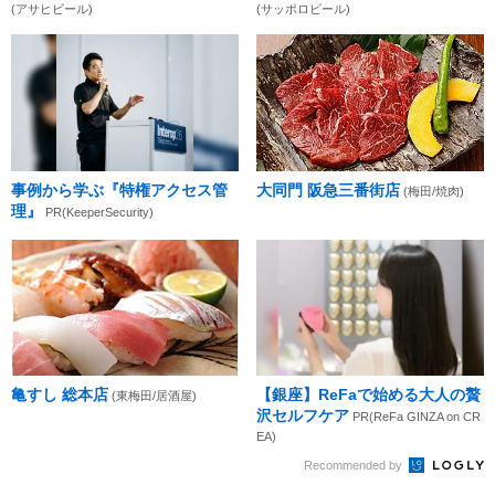
(アサヒビール)
(サッポロビール)
事例から学ぶ『特権アクセス管
大同門 阪急三番街店
(梅田/焼肉)
理』
PR(KeeperSecurity)
亀すし 総本店
【銀座】ReFaで始める大人の贅
(東梅田/居酒屋)
沢セルフケア
PR(ReFa GINZA on CR
EA)
Recommended by