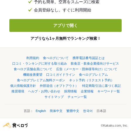
予約も簡単。空席をスムーズに検索
会員登録なし。すぐに利用開始
アプリで開く
アプリなら1ヶ月無料でランキング検索！
利用規約
食べログについて
携帯電話番号認証とは
口コミ・ランキングに対する取り組み
飲食店・飲食企業様向けサービス
食べログ店舗会員について
広告（メーカー・団体様等向け）について
機能改善要望
口コミガイドライン
食べログプレミアム
食べログプレミアム無料クーポン
ネット予約（リクエスト予約）
個人情報保護方針
外部送信（オプトアウト）
特定商取引法に基づく表記
推奨環境
ヘルプ・お問い合わせ
採用情報
企業情報
キーワード一覧
サイトマップ
チェーン一覧
言語：
English
简体中文
繁體中文
한국어
日本語
©Kakaku.com, Inc.