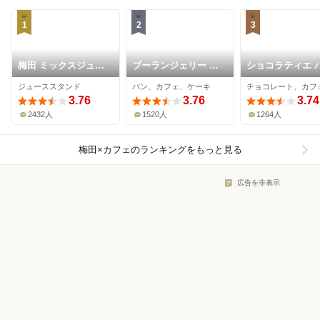
1
2
3
梅田 ミックスジュー
ブーランジェリー ブ
ショコラティエ 
ス 本店
ルディガラ 大阪店
ド オール 大阪
ジューススタンド
パン、カフェ、ケーキ
3.76
3.76
3.74
2432人
1520人
1264人
梅田×カフェ
のランキングをもっと見る
広告を非表示