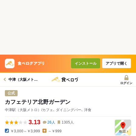
インストール
アプリで開く
中津（大阪メトロ）駅グルメへ
ログイン
公式
カフェテリア北野ガーデン
中津駅（大阪メトロ）/カフェ､ ダイニングバー､ 洋食
3.13
26
人
1305
人
￥3,000～￥3,999
～￥999