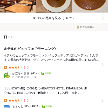
すべての写真を見る（149件）
広告を非表示
口コミ
ホテルのビュッフェでモーニング♪
ホテルのビュッフェでモーニング♪「カフェテリア北野ガーデン」さんで
す 先週末の大阪行きで宿泊したハートンホテル北梅田の1階にあるお店
朝食券 ホテルの朝食会場にも...
3.5
Lunch:
かぼちゃ計画
（419）
2023/08 訪問
1回
【LUNCHTIME】(00934) ◇HEARTON HOTEL KITAUMEDA 1F
◇HOTEL RESTAURANT ◆海老ドリア 1,100円 海老...
3.5
Lunch:
ちょっと385
（1634）