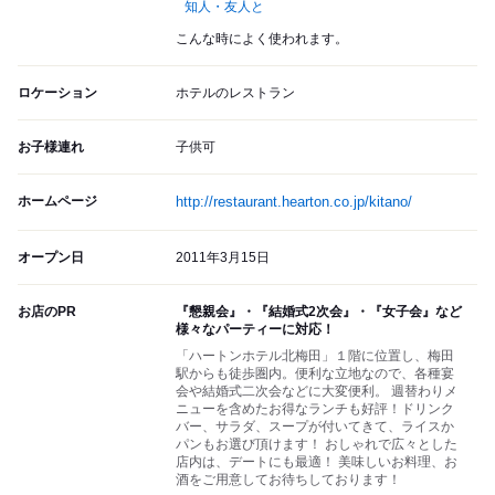
知人・友人と
こんな時によく使われます。
ロケーション
ホテルのレストラン
お子様連れ
子供可
ホームページ
http://restaurant.hearton.co.jp/kitano/
オープン日
2011年3月15日
お店のPR
『懇親会』・『結婚式2次会』・『女子会』など
様々なパーティーに対応！
「ハートンホテル北梅田」１階に位置し、梅田
駅からも徒歩圏内。便利な立地なので、各種宴
会や結婚式二次会などに大変便利。 週替わりメ
ニューを含めたお得なランチも好評！ドリンク
バー、サラダ、スープが付いてきて、ライスか
パンもお選び頂けます！ おしゃれで広々とした
店内は、デートにも最適！ 美味しいお料理、お
酒をご用意してお待ちしております！