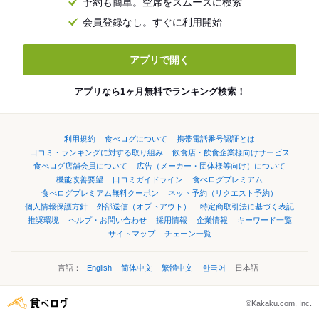
予約も簡単。空席をスムーズに検索
会員登録なし。すぐに利用開始
アプリで開く
アプリなら1ヶ月無料でランキング検索！
利用規約
食べログについて
携帯電話番号認証とは
口コミ・ランキングに対する取り組み
飲食店・飲食企業様向けサービス
食べログ店舗会員について
広告（メーカー・団体様等向け）について
機能改善要望
口コミガイドライン
食べログプレミアム
食べログプレミアム無料クーポン
ネット予約（リクエスト予約）
個人情報保護方針
外部送信（オプトアウト）
特定商取引法に基づく表記
推奨環境
ヘルプ・お問い合わせ
採用情報
企業情報
キーワード一覧
サイトマップ
チェーン一覧
言語：
English
简体中文
繁體中文
한국어
日本語
©Kakaku.com, Inc.