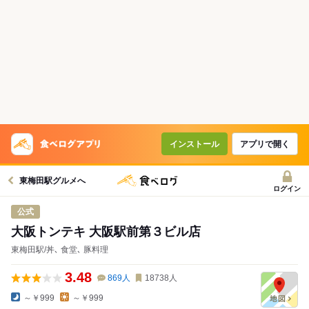
インストール
アプリで開く
東梅田駅グルメへ
ログイン
公式
大阪トンテキ 大阪駅前第３ビル店
東梅田駅/丼､ 食堂､ 豚料理
3.48
869
人
18738
人
～￥999
～￥999