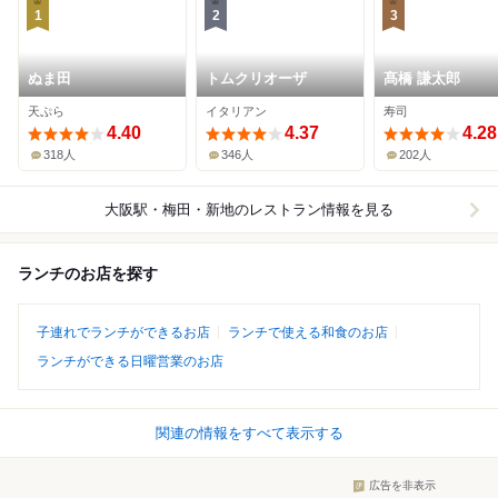
1
2
3
ぬま田
トムクリオーザ
髙橋 謙太郎
天ぷら
イタリアン
寿司
4.40
4.37
4.28
318人
346人
202人
大阪駅・梅田・新地
のレストラン情報を見る
ランチのお店を探す
子連れでランチができるお店
ランチで使える和食のお店
ランチができる日曜営業のお店
関連の情報をすべて表示する
広告を非表示