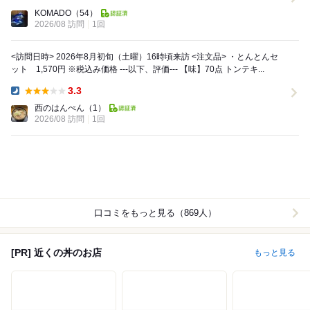
Lunch:
KOMADO
（54）
2026/08 訪問
1回
<訪問日時> 2026年8月初旬（土曜）16時頃来訪 <注文品> ・とんとんセ
ット 1,570円 ※税込み価格 ---以下、評価--- 【味】70点 トンテキ...
3.3
Dinner:
西のはんぺん
（1）
2026/08 訪問
1回
口コミをもっと見る（869人）
[PR] 近くの丼のお店
もっと見る