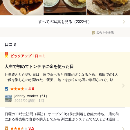
すべての写真を見る（2322件）
広告を非表示
口コミ
ピックアップ！口コミ
人生で初めてトンテキに金を使った日
仕事終わりが遅い日は、家で食べると時間が遅くなるため、梅田での1人
ご飯を楽しむのが隠れたご褒美。 地上を歩くのも寒い季節なので、駅ビ
ルを散策。 かねてより人気上昇中のトンテキ屋に挑戦しようと初来店。
4.0
30弱にして初めて、トンテキという料理にお金を使いました。 昔から油
Dinner:
っぽいものは...
johnny_worker
（51）
2025/09 訪問
1回
日曜の11時に訪問（再訪） オープン10分前に到着し数組の待ち。 店の前
にある券売機で食券を購入してから 列に並ぶシステムでなんとか1巡目で
入店。 注文したのは とん...
3.5