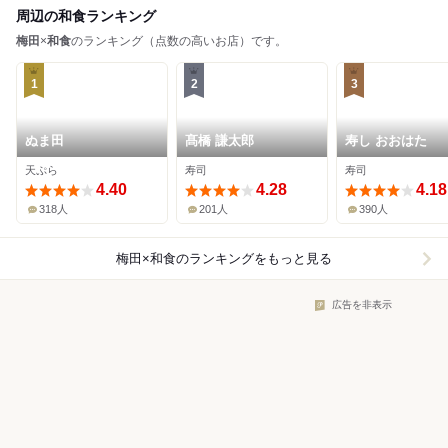
周辺の和食ランキング
梅田
×
和食
のランキング（点数の高いお店）です。
1
2
3
ぬま田
髙橋 謙太郎
寿し おおはた
天ぷら
寿司
寿司
4.40
4.28
4.18
318人
201人
390人
梅田×和食
のランキングをもっと見る
広告を非表示