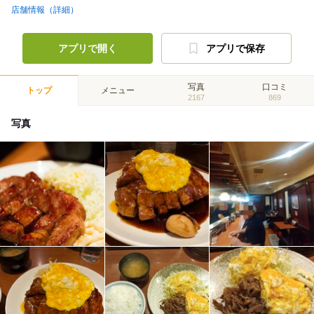
店舗情報（詳細）
アプリで開く
アプリで保存
写真
口コミ
トップ
メニュー
2167
869
写真