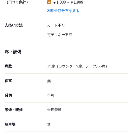
（口コミ集計）
￥1,000～￥1,999
利用金額分布を見る
支払い方法
カード不可
電子マネー不可
席・設備
席数
15席（カウンター9席、テーブル6席）
個室
無
貸切
不可
禁煙・喫煙
全席禁煙
駐車場
無