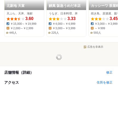
北新地 天富
鰻萬 阪急うめだ本店
カッシーワ 茶屋
天ぷら、天丼、海鮮
うなぎ、日本料理、丼
焼き鳥、居酒屋、親
3.60
3.33
3.45
￥15,000～￥19,999
￥4,000～￥4,999
￥3,000～￥3,999
Dinner:
Dinner:
Dinner:
￥2,000～￥2,999
￥3,000～￥3,999
～￥999
Lunch:
Lunch:
Lunch:
445人
225人
593人
広告を非表示
店舗情報（詳細）
修正
アクセス
住所を修正