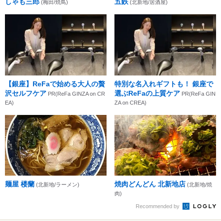
しゃも三郎
五鉄
(梅田/焼鳥)
(北新地/居酒屋)
【銀座】ReFaで始める大人の贅
特別な名入れギフトも！ 銀座で
沢セルフケア
選ぶReFaの上質ケア
PR(ReFa GINZA on CR
PR(ReFa GIN
EA)
ZA on CREA)
麺屋 楼蘭
焼肉どんどん 北新地店
(北新地/ラーメン)
(北新地/焼
肉)
Recommended by