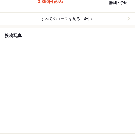
ュー。 部位の違うホルモンを一度に楽しめることがで
3,850
円
(税込)
詳細・予約
き、宴会にぴったりです。
すべてのコースを見る（4件）
投稿写真