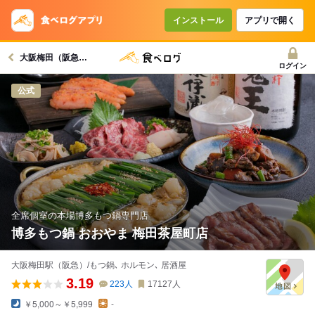
インストール
アプリで開く
大阪梅田（阪急）駅グルメへ
ログイン
公式
全席個室の本場博多もつ鍋専門店
博多もつ鍋 おおやま 梅田茶屋町店
大阪梅田駅（阪急）/もつ鍋､ ホルモン､ 居酒屋
3.19
223
人
17127
人
￥5,000～￥5,999
-