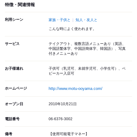
特徴・関連情報
利用シーン
家族・子供と
知人・友人と
こんな時によく使われます。
サービス
テイクアウト、複数言語メニューあり（英語、
中国語繁体字、中国語簡体字、韓国語）、写真
付きメニューあり
お子様連れ
子供可（乳児可、未就学児可、小学生可）、ベ
ビーカー入店可
ホームページ
http://www.motu-ooyama.com/
オープン日
2010年10月21日
電話番号
06-6376-3002
備考
【使用可能電子マネー】