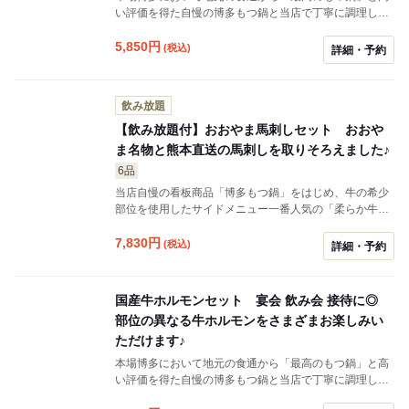
い評価を得た自慢の博多もつ鍋と当店で丁寧に調理した
国産牛ホルモンの３品を取りそろえたお得なセットメニ
ュー。 部位の違うホルモンを一度に楽しめることがで
5,850
円
(税込)
詳細・予約
き、宴会にぴったりです。
飲み放題
【飲み放題付】おおやま馬刺しセット おおや
ま名物と熊本直送の馬刺しを取りそろえました♪
6品
当店自慢の看板商品「博多もつ鍋」をはじめ、牛の希少
部位を使用したサイドメニュー一番人気の「柔らか牛す
もつ」、粒がはっきりとした厳選一本ものの「おおやま
謹製博多明太子」、本場熊本直送の最高級品「馬刺し三
7,830
円
(税込)
詳細・予約
種盛り合わせ」、２段階殺菌工程を行い生食感に近く安
心・安全にお召し上がりいただける「生食感 和牛ユッ
ケ」から〆の麺までついた、おおやまこだわりの逸品が
国産牛ホルモンセット 宴会 飲み会 接待に◎
すべて味わうことのできるお得なセットメニュー。
部位の異なる牛ホルモンをさまざまお楽しみい
ただけます♪
本場博多において地元の食通から「最高のもつ鍋」と高
い評価を得た自慢の博多もつ鍋と当店で丁寧に調理した
国産牛ホルモンの３品を取りそろえたお得なセットメニ