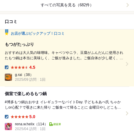
すべての写真を見る（682件）
口コミ
お店が選ぶピックアップ！口コミ
もつがたっぷり
おすすめは大人気の味噌味。キャベツやニラ、豆腐がふんだんに使用され
たもつ鍋は本当に美味しく、ご飯が進みました。ご飯自体が少し硬く、あ
まり美味しくなかったのが残念でした。こんなに美味しくて高級感のある
4.5
もつ鍋には美味しいご飯がよく合うと思います。 飲み物の種類も豊富で
Dinner:
ご当地サワーが美味しかったです。あまおうやビワ、日向夏などがありま
g.rai
（38）
した。
2025/09 訪問
1回
個室で楽しめるもつ鍋
#博多もつ鍋おおやま イレギュラーなバイトDay. 子ども＆あべ氏 ちゃか
しor心配？で覗きに来た帰り ご飯食べて帰ることに 金曜日やしどこも人
いっぱい ...
5.0
Dinner:
rena.w.helix
（114）
2025/04 訪問
1回