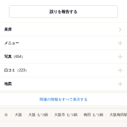
誤りを報告する
座席
メニュー
写真
（654）
口コミ
（223）
地図
関連の情報をすべて表示する
大阪
大阪 もつ鍋
大阪市 もつ鍋
梅田 もつ鍋
大阪梅田駅