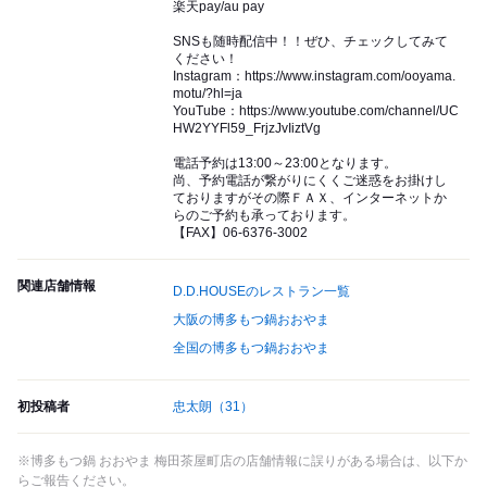
楽天pay/au pay
SNSも随時配信中！！ぜひ、チェックしてみて
ください！
Instagram：https://www.instagram.com/ooyama.
motu/?hl=ja
YouTube：https://www.youtube.com/channel/UC
HW2YYFl59_FrjzJvIiztVg
電話予約は13:00～23:00となります。
尚、予約電話が繋がりにくくご迷惑をお掛けし
ておりますがその際ＦＡＸ、インターネットか
らのご予約も承っております。
【FAX】06-6376-3002
関連店舗情報
D.D.HOUSEのレストラン一覧
大阪の博多もつ鍋おおやま
全国の博多もつ鍋おおやま
初投稿者
忠太朗
（31）
※博多もつ鍋 おおやま 梅田茶屋町店の店舗情報に誤りがある場合は、以下か
らご報告ください。