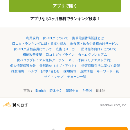
アプリで開く
アプリなら1ヶ月無料でランキング検索！
利用規約
食べログについて
携帯電話番号認証とは
口コミ・ランキングに対する取り組み
飲食店・飲食企業様向けサービス
食べログ店舗会員について
広告（メーカー・団体様等向け）について
機能改善要望
口コミガイドライン
食べログプレミアム
食べログプレミアム無料クーポン
ネット予約（リクエスト予約）
個人情報保護方針
外部送信（オプトアウト）
特定商取引法に基づく表記
推奨環境
ヘルプ・お問い合わせ
採用情報
企業情報
キーワード一覧
サイトマップ
チェーン一覧
言語：
English
简体中文
繁體中文
한국어
日本語
©Kakaku.com, Inc.