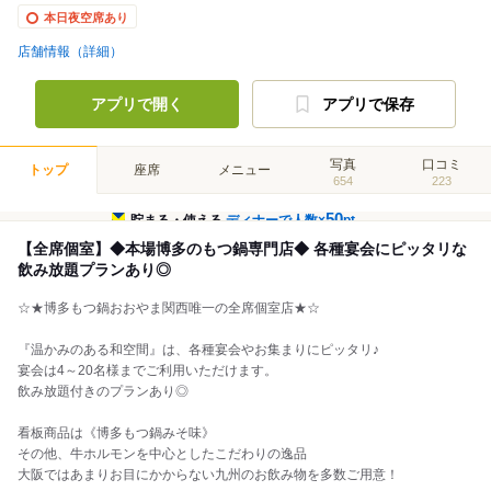
本日夜空席あり
店舗情報（詳細）
アプリで開く
アプリで保存
写真
口コミ
トップ
座席
メニュー
654
223
50
貯まる・使える
ディナーで人数×
pt
【全席個室】◆本場博多のもつ鍋専門店◆ 各種宴会にピッタリな
飲み放題プランあり◎
☆★博多もつ鍋おおやま関西唯一の全席個室店★☆
『温かみのある和空間』は、各種宴会やお集まりにピッタリ♪
宴会は4～20名様までご利用いただけます。
飲み放題付きのプランあり◎
看板商品は《博多もつ鍋みそ味》
その他、牛ホルモンを中心としたこだわりの逸品
大阪ではあまりお目にかからない九州のお飲み物を多数ご用意！