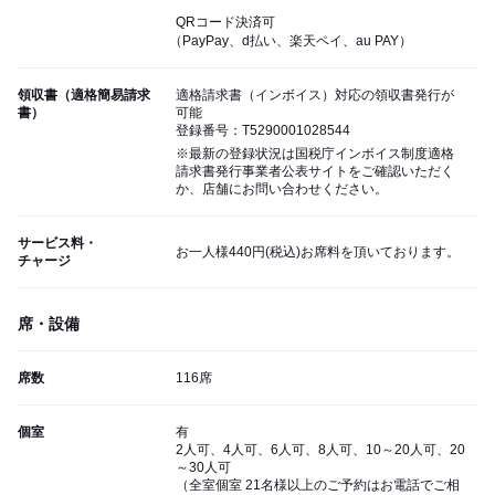
QRコード決済可
（PayPay、d払い、楽天ペイ、au PAY）
領収書（適格簡易請求
適格請求書（インボイス）対応の領収書発行が
書）
可能
登録番号：T5290001028544
※最新の登録状況は国税庁インボイス制度適格
請求書発行事業者公表サイトをご確認いただく
か、店舗にお問い合わせください。
サービス料・
お一人様440円(税込)お席料を頂いております。
チャージ
席・設備
席数
116席
個室
有
2人可、4人可、6人可、8人可、10～20人可、20
～30人可
（全室個室 21名様以上のご予約はお電話でご相