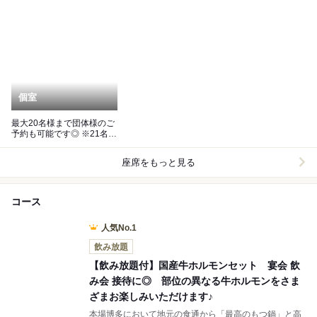
個室
最大20名様まで団体様のご
予約も可能です◎ ※21名様
以上はお電話でご相談下さ
い
座席をもっと見る
コース
人気No.1
飲み放題
【飲み放題付】国産牛ホルモンセット 宴会 飲
み会 接待に◎ 部位の異なる牛ホルモンをさま
ざまお楽しみいただけます♪
本場博多において地元の食通から「最高のもつ鍋」と高