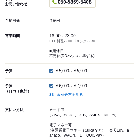
050-5869-5408
お問い合わせ
予約可否
予約可
16:00 - 23:00
営業時間
L.O. 料理22:00 ドリンク22:30
■ 定休日
不定休(DDハウスに準ずる)
￥5,000～￥5,999
予算
￥6,000～￥7,999
予算
（口コミ集計）
利用金額分布を見る
支払い方法
カード可
（VISA、Master、JCB、AMEX、Diners）
電子マネー可
（交通系電子マネー（Suicaなど）、楽天Edy、n
anaco、WAON、iD、QUICPay）