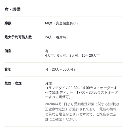
席・設備
席数
60席（完全個室あり）
最大予約可能人数
24人（着席時）
個室
有
4人可、6人可、8人可、10～20人可
貸切
可（20人～50人可）
禁煙・喫煙
分煙
（ランチタイム11:30～14:00ラストオーダーす
べて禁煙 ディナー 17:00～20:30ラストオーダ
ーすべて喫煙可）
2020年4月1日より受動喫煙対策に関する法律(改
正健康増進法）が施行されており、最新の情報
と異なる場合がございますので、ご来店前に店
舗にご確認ください。