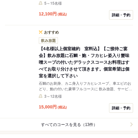
ルギー等ありましたら 可能な限り対応させていただきま
5～15名様
す。 3時間の飲み放題付きです。２２時閉店です。 3名
様、4名様はホール席の対応となります。 写真はイメー
12,100
円
(税込)
詳細・予約
ジです。
おすすめ
飲み放題
【4名様以上個室確約 室料込】【ご接待ご宴
会】飲み放題に石鯛・鮑・フカヒレ姿入り蟹味
噌スープの付いたデラックスコースお料理はす
べてお取り分けさせて頂きます。個室希望は個
室を選択して下さい
石鯛のお刺身、カニ身入りフカヒレスープ、車エビのお
どり、鮑の付いた豪華フルコースに 飲み放題、サービス
料、消費税がすべて込みになったご宴会プランです。 ご
3～12名様
接待や、ご家族での会食、気の合うお仲間と時間を気に
せずにお楽しみください！ 3名様の場合はホール席にて
15,000
円
(税込)
詳細・予約
対応させていただきます。
すべてのコースを見る（13件）