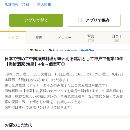
店舗情報（詳細）
求人情報
アプリで開く
アプリで保存
写真
口コミ
トップ
座席
メニュー
1708
291
50
貯まる・使える
ディナーで人数×
pt
日本で初めて中国海鮮料理が味わえる銘店として神戸で創業40年
【海鮮酒家 海皇】4名～個室可◎
8月9日の日曜日、11日火曜日、15日土曜日、16日、23日の日曜日、9月2日
水曜日、6日はお休みさせていただきます。
終日全席禁煙《ディナータイムのみ電子たばこのみ喫煙可能です》
海鮮料理の【海皇】お客様のテーブルでお刺身の味付けする「中国風鯛のお
刺身」絶妙な味わいの秘伝ダレの「車海老の湯引き」など世代を超えてお客
様の記憶に残こる懐かしい味を、お楽しみください
お料理はすべてお取り分けさせて頂きます。
お店のこだわり