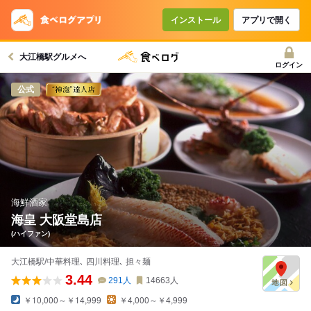
コースで使えるクーポン
戻る
インストール
アプリで開く
大江橋駅グルメへ
クーポンを利用せず予約する
ログイン
公式
海鮮酒家
海皇 大阪堂島店
(ハイファン)
大江橋駅/中華料理､ 四川料理､ 担々麺
3.44
291
人
14663
人
￥10,000～￥14,999
￥4,000～￥4,999