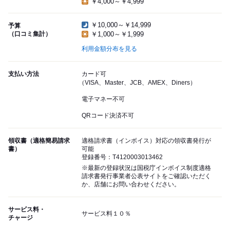
￥4,000～￥4,999
￥10,000～￥14,999
予算
（口コミ集計）
￥1,000～￥1,999
利用金額分布を見る
支払い方法
カード可
（VISA、Master、JCB、AMEX、Diners）
電子マネー不可
QRコード決済不可
領収書（適格簡易請求
適格請求書（インボイス）対応の領収書発行が
書）
可能
登録番号：T4120003013462
※最新の登録状況は国税庁インボイス制度適格
請求書発行事業者公表サイトをご確認いただく
か、店舗にお問い合わせください。
サービス料・
サービス料１０％
チャージ