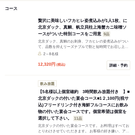
コース
贅沢に美味しいフカヒレ姿煮込みが1人1枚、に
北京ダック、真鯛、帆立貝柱上海蟹カニ味噌ソ
ースがついた特別コースをご用意
9品
北京ダック、真鯛のお刺身、フカヒレの姿煮込みがつい
て、品数を抑えリーズナブルで割と短時間でお召し上が
りいただける特別メニューをご用意させていただきまし
2～8名様
た。
12,320
円
(税込)
詳細・予約
飲み放題
【5名様以上個室確約 3時間飲み放題付き 】■
北京ダックの付いた宴会コース■1２,100円(税サ
込)フリードリンク付き海鮮フルコースにお飲み
物の付いた宴会コースです。個室希望は個室を
選択して下さい。
11品
北京ダックの付いた宴会コースです。 お料理はすべてお
とりわけさせていただきます。 お客様の好き嫌い、アレ