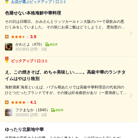
お店が選ぶピックアップ！口コミ
色褪せない本格海鮮中華料理
その日は日曜日。 かみさんとリッツカールトン大阪のバーで昼飲みの悪
だくみをしていました。 その前にお昼ご飯はどうしようと。 悪知恵の働
くかみさんが思いつきました。 「海皇さんで石鯛の中華風刺身を食べる
3.9
～！」 全く食い意地の張った嫁で僕は満足です。 二つ返事で賛成しまし
Lunch:
た。 海皇さんは、 昔子供だった頃、 親戚で集まった法事でお邪魔して、
かわとよ
（470）
活車海老のおどりを見て衝撃を...
2019/03 訪問
1回
ピックアップ！口コミ
え、この焼きそば、めちゃ美味しい……。高級中華のランチタ
イムはやはり格別
海鮮酒家 海皇といえば、バブル期あたりでは高級中華料理店の代名詞の
ひとつだったブランドですが、その後は紆余曲折があり（一度倒産してい
ます）、現在は、この堂島店一店舗となっているようです。 赤坂の一ツ
4.1
木通りとかにもあったよなぁ…とおっさんは遠い目。 さて、こら大江橋
Lunch:
寄りの北新地、ANAクラウン...
フクまなか
（1840）
2026/01 訪問
1回
ゆったり北新地中華