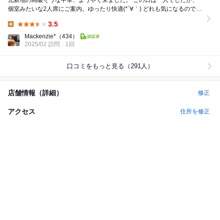
北新地の高級そうな中華、ようやく来ました。 この日は一人でしたが、
個室みたいな2人席にご案内。ゆったり快適(*´∀｀) どれも気になるのです
が、点心食べたいし飲茶セットにし...
3.5
Lunch:
Mackenzie*
（434）
2025/02 訪問
1回
口コミをもっと見る（291人）
店舗情報（詳細）
修正
アクセス
住所を修正