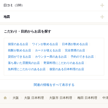
口コミ
（188）
地図
こだわり・目的からお店を探す
個室のあるお店
ワインが飲めるお店
日本酒が飲めるお店
焼酎が飲めるお店
カードが使えるお店
完全禁煙のお店
貸切ができるお店
カウンター席のあるお店
予約のできるお店
落ち着いた雰囲気のお店
野菜料理にこだわりのあるお店
魚料理にこだわりのあるお店
個室のある日本料理のお店
関連の情報をすべて表示する
大阪
大阪 日本料理
大阪市 日本料理
梅田 日本料理
中