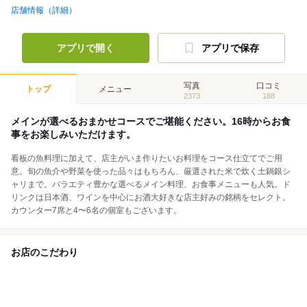
店舗情報（詳細）
アプリで開く
アプリで保存
写真
口コミ
トップ
メニュー
2373
188
メインが選べるおまかせコースでご堪能ください。16時からお食
事をお楽しみいただけます。
看板の魚料理に加えて、店主がいま作りたいお料理をコース仕立てでご用
意。旬の魚介や野菜を使った品々はもちろん、厳選された米で炊く土鍋銀シ
ャリまで。バラエティ豊かな選べるメイン料理、お食事メニューも人気。ド
リンクは日本酒、ワインを中心にお酒大好きな店主好みの銘柄をセレクト。
カウンター7席と4〜6名の個室もございます。
お店のこだわり