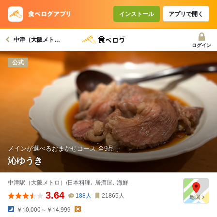
インストール
アプリで開く
中津（大阪メトロ）駅グルメへ
ログイン
公式
メインが選べるおまかせコース 全9品
沁ゆうき
中津駅（大阪メトロ）/日本料理､ 居酒屋､ 海鮮
3.64
188
人
21865
人
￥10,000～￥14,999
-