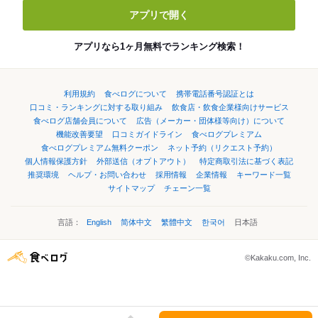
アプリで開く
アプリなら1ヶ月無料でランキング検索！
利用規約
食べログについて
携帯電話番号認証とは
口コミ・ランキングに対する取り組み
飲食店・飲食企業様向けサービス
食べログ店舗会員について
広告（メーカー・団体様等向け）について
機能改善要望
口コミガイドライン
食べログプレミアム
食べログプレミアム無料クーポン
ネット予約（リクエスト予約）
個人情報保護方針
外部送信（オプトアウト）
特定商取引法に基づく表記
推奨環境
ヘルプ・お問い合わせ
採用情報
企業情報
キーワード一覧
サイトマップ
チェーン一覧
言語：
English
简体中文
繁體中文
한국어
日本語
©Kakaku.com, Inc.