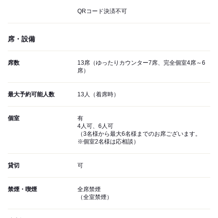
QRコード決済不可
席・設備
席数
13席（ゆったりカウンター7席、完全個室4席～6
席）
最大予約可能人数
13人（着席時）
個室
有
4人可、6人可
（3名様から最大6名様までのお席ございます。
※個室2名様は応相談）
貸切
可
禁煙・喫煙
全席禁煙
（全室禁煙）