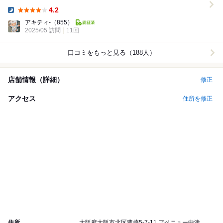
カツ。 〆は朝掘りたけのこご飯とご飯...
4.2
Dinner:
アキティ-
（855）
2025/05 訪問
11回
口コミをもっと見る（188人）
店舗情報（詳細）
修正
アクセス
住所を修正
住所
大阪府大阪市北区豊崎5-7-11 アベニュー中津