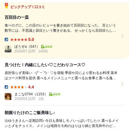
ピックアップ！口コミ
百回目の一皿
食べログに、この店のレビューを書き始めて百回目になった。 百という
数字には、不思議と節目という響きがある。 せっかくなら百回目らしい
一皿を書きたい。そう思って、大将と何にするか話をしていた。けれど、
5.0
これという答えは決まらないまま、その日を迎えた。 百回目に運ばれて
Dinner:
きたのは、スペアリブだ...
ぼうずα
（547）
2026/07 訪問
100回
見つけた！内緒にしたい♡こだわりコース♡
肩肘張らず美味い╰(*´︶`*)╯♡を堪能 季節や日により変わるお料理 基本
はコース料理を提供 選べるメインメニューと選べるお食事と選べる逸品
アレもコレも選べなくなる程魅...
4.4
Dinner:
まこな0704
（1153）
2026/04 訪問
1回
朝掘りたけのこご飯美味し♪
沁ゆうきさんへ定期訪問♪ 今日も美味しモノいっぱいでした☆ 選べるメイ
ンと〆をチョイス。 メインは地鶏モモ肉のはりはり鍋と黒毛和牛のビフ