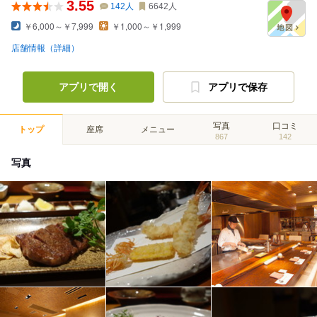
3.55
142
人
6642
人
￥6,000～￥7,999
￥1,000～￥1,999
店舗情報（詳細）
アプリで開く
アプリで保存
写真
口コミ
トップ
座席
メニュー
867
142
写真