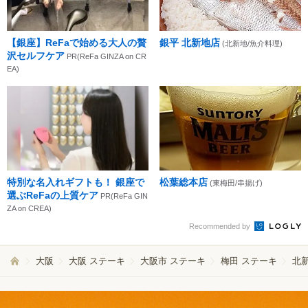
【銀座】ReFaで始める大人の贅
銀平 北新地店
(北新地/魚介料理)
沢セルフケア
PR(ReFa GINZA on CR
EA)
特別な名入れギフトも！ 銀座で
松葉総本店
(東梅田/串揚げ)
選ぶReFaの上質ケア
PR(ReFa GIN
ZA on CREA)
Recommended by
大阪
大阪 ステーキ
大阪市 ステーキ
梅田 ステーキ
北