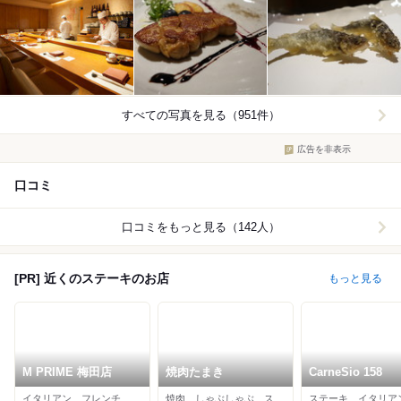
すべての写真を見る（951件）
広告を非表示
口コミ
口コミをもっと見る（142人）
[PR] 近くのステーキのお店
もっと見る
M PRIME 梅田店
焼肉たまき
CarneSio 158
イタリアン、フレンチ、ステーキ
焼肉、しゃぶしゃぶ、ステーキ