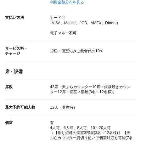
利用金額分布を見る
支払い方法
カード可
（VISA、Master、JCB、AMEX、Diners）
電子マネー不可
サービス料・
貸切・個室のみご飲食代の10％
チャージ
席・設備
席数
43席（天ぷらカウンター10席・鉄板焼きカウン
ター12席・個室３部屋(3名～12名様)）
最大予約可能人数
12人（着席時）
個室
有
4人可、6人可、8人可、10～20人可
（【掘り炬燵の個室3部屋(3名～12名様)】 【天
ぷらカウンター貸切り使いで個室対応も可能(7名