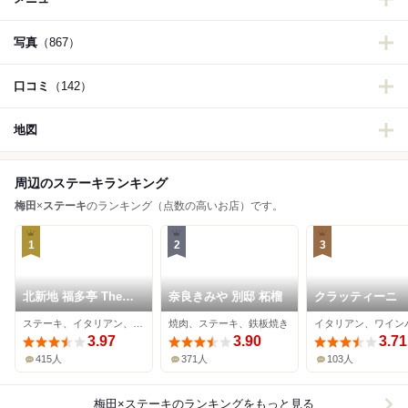
写真
（867）
口コミ
（142）
地図
周辺のステーキランキング
梅田
×
ステーキ
のランキング（点数の高いお店）です。
1
2
3
北新地 福多亭 The
奈良きみや 別邸 柘榴
クラッティーニ
Ukai
ステーキ、イタリアン、ワインバー
焼肉、ステーキ、鉄板焼き
3.97
3.90
3.71
415人
371人
103人
梅田×ステーキ
のランキングをもっと見る