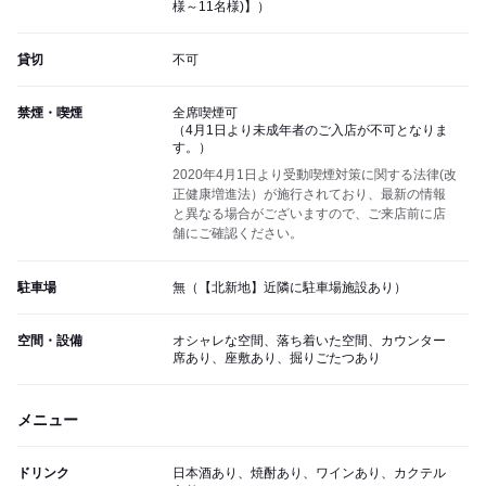
様～11名様)】）
貸切
不可
禁煙・喫煙
全席喫煙可
（4月1日より未成年者のご入店が不可となりま
す。）
2020年4月1日より受動喫煙対策に関する法律(改
正健康増進法）が施行されており、最新の情報
と異なる場合がございますので、ご来店前に店
舗にご確認ください。
駐車場
無（【北新地】近隣に駐車場施設あり）
空間・設備
オシャレな空間、落ち着いた空間、カウンター
席あり、座敷あり、掘りごたつあり
メニュー
ドリンク
日本酒あり、焼酎あり、ワインあり、カクテル