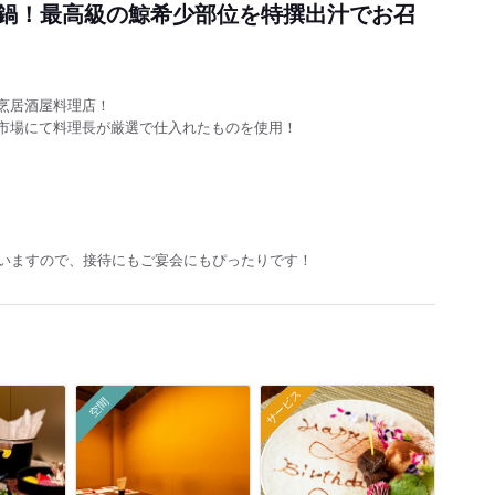
鍋！最高級の鯨希少部位を特撰出汁でお召
烹居酒屋料理店！
市場にて料理長が厳選で仕入れたものを使用！
ざいますので、接待にもご宴会にもぴ
ったりです！
サービス
空間