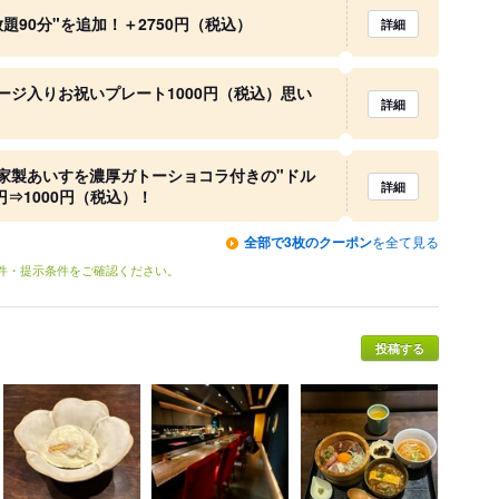
題90分"を追加！＋2750円（税込）
詳細
ージ入りお祝いプレート1000円（税込）思い
詳細
家製あいすを濃厚ガトーショコラ付きの"ドル
詳細
円⇒1000円（税込）！
全部で3枚のクーポン
を全て見る
条件・提示条件をご確認ください。
投稿する