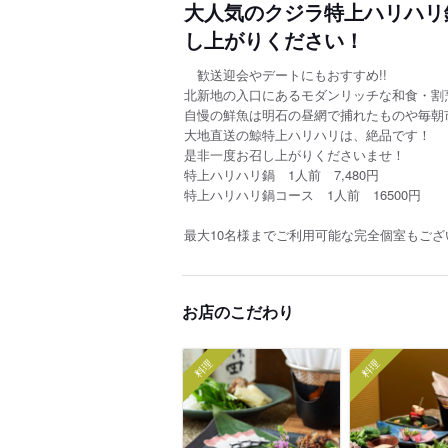
大人気のクジラ特上ハリハリ
し上がりください！
歓送迎会やデートにもおすすめ!!
北新地の入口にあるモダンリッチな和食・割
自慢の鮮魚は明石の昼網で捕れたものや毎朝
大地直送の鯨特上ハリハリは、絶品です！
是非一度お召し上がりくださいませ！
特上ハリハリ鍋 1人前 7,480円
特上ハリハリ鍋コース 1人前 16500円
最大10名様までご利用可能な完全個室もご
お店のこだわり
料理
料理