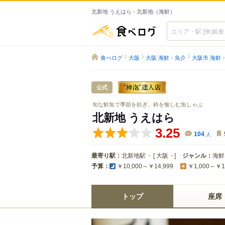
北新地 うえはら - 北新地（海鮮）
食べログ
食べログ
大阪
大阪 海鮮・魚介
大阪市 海鮮
公式
旬な鮮魚で季節を紡ぎ、粋を愉しむ魚しゃぶ
北新地 うえはら
3.25
104
人
最寄り駅：
北新地駅
[
大阪
]
ジャンル：
海鮮
予算：
￥10,000～￥14,999
￥1,000～￥1
トップ
座席