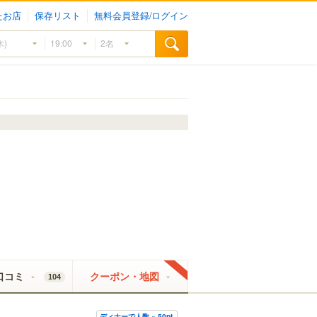
たお店
保存リスト
無料会員登録/ログイン
口コミ
クーポン・地図
104
ディナーで人数 × 50pt