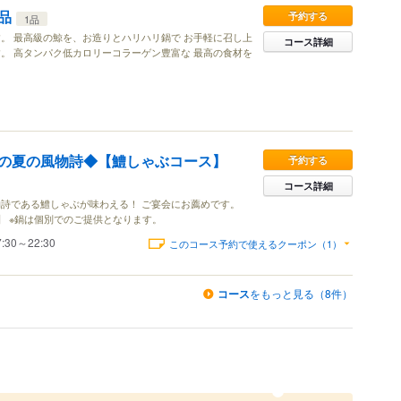
品
予約する
1品
。 最高級の鯨を、お造りとハリハリ鍋で お手軽に召し上
コース詳細
。 高タンパク低カロリーコラーゲン豊富な 最高の食材を
の夏の風物詩◆【鱧しゃぶコース】
予約する
コース詳細
詩である鱧しゃぶが味わえる！ ご宴会にお薦めです。
】 ※鍋は個別でのご提供となります。
7:30～22:30
このコース予約で使えるクーポン（1）
コース
をもっと見る（8件）