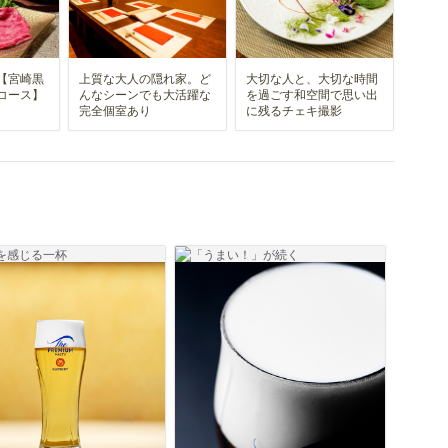
【宮崎黒
上質な大人の隠れ家。ど
大切な人と、大切な時間
コース】
んなシーンでも大活躍な
を過ごす和空間で思い出
完全個室あり
に残るチェキ撮影