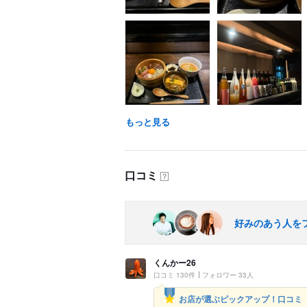
もっと見る
口コミ
？
好みのあう人を
くんかー26
口コミ 130件
フォロワー 33人
お店が選ぶピックアップ！口コミ