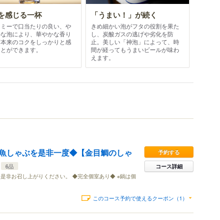
を感じる一杯
「うまい！」が続く
ーミーで口当たりの良い、や
きめ細かい泡がフタの役割を果た
かな泡により、華やかな香り
し、炭酸ガスの逃げや劣化を防
芽本来のコクをしっかりと感
止。美しい「神泡」によって、時
ことができます。
間が経ってもうまいビールが味わ
えます。
魚しゃぶを是非一度◆【金目鯛のしゃ
予約する
6品
コース詳細
是非お召し上がりください。 ◆完全個室あり◆ ※鍋は個
。
このコース予約で使えるクーポン（1）