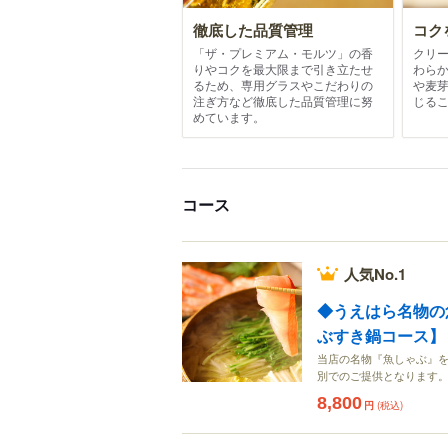
徹底した品質管理
コク
「ザ・プレミアム・モルツ」の香
クリ
りやコクを最大限まで引き立たせ
わら
るため、専用グラスやこだわりの
や麦
注ぎ方など徹底した品質管理に努
じる
めています。
コース
人気No.1
◆うえはら名物の
ぶすき鍋コース】
当店の名物『魚しゃぶ』を
別でのご提供となります
8,800
円
(税込)