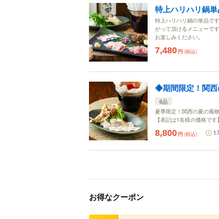
特上ハリハリ鍋単
特上ハリハリ鍋の単品です
がって頂けるメニューです
お楽しみください。
7,480
円
(税込)
◆期間限定！関西
6品
夏季限定！関西の夏の風物
【表記は1名様の価格です
8,800
1
円
(税込)
お得なクーポン
クーポン