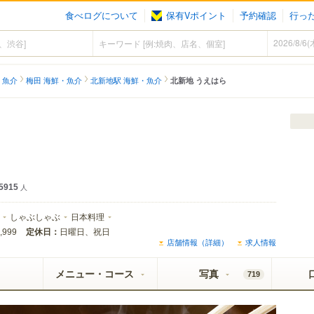
食べログについて
保有Vポイント
予約確認
行っ
・魚介
梅田 海鮮・魚介
北新地駅 海鮮・魚介
北新地 うえはら
5915
人
しゃぶしゃぶ
日本料理
定休日：
日曜日、祝日
,999
店舗情報（詳細）
求人情報
メニュー・コース
写真
719