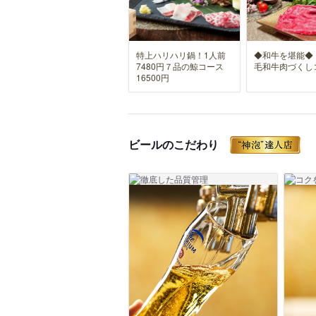
特上ハリハリ鍋！1人前
◆和牛を堪能◆
7480円７品の鯨コース
毛和牛肉づくし
16500円
ビールのこだわり