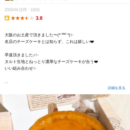
2026/04 訪問
1回目
3.8
Takeout
大阪のお土産で頂きました〜(*´罒`*)✨
名店のチーズケーキとは知らず、これは嬉しい❤️
早速頂きました♪✨
タルト生地とねっとり濃厚なチーズケーキが合う❤️
いい組み合わせ✨
...
詳細を見る