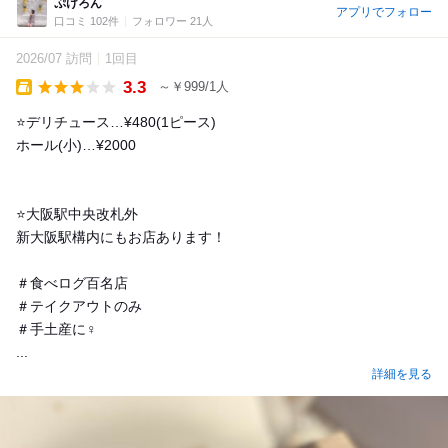
ぷけろん
アプリでフォロー
口コミ 102件
フォロワー 21人
2026/07 訪問
1回目
3.3
～￥999/1人
Takeout
⭐️デリチュース…¥480(1ピース)
ホール(小)…¥2000
⭐️大阪駅中央改札外
新大阪駅構内にもお店あります！
＃食べログ百名店
＃テイクアウトのみ
＃手土産に‍♀️
...
詳細を見る