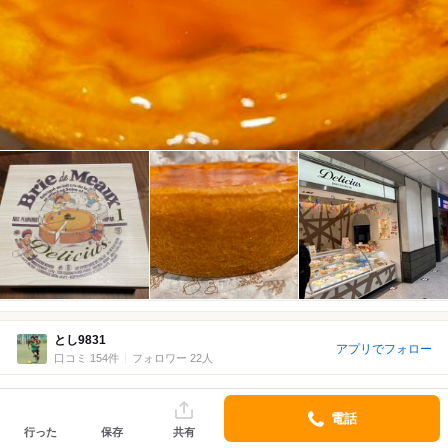
とし9831
アプリでフォロー
口コミ 154件
フォロワー 22人
2026/03 訪問
1回目
電話
5.0
～￥999/1人
行った
保存
共有
Takeout