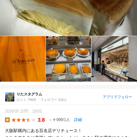
りたスタグラム
アプリでフォロー
口コミ 796件
フォロワー 318人
2026/05 訪問
1回目
3.8
～￥999/1人
詳細
Lunch
大阪駅構内にある百名店デリチュース！