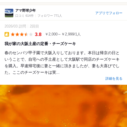
アマ野球少年
アプリでフォロー
口コミ 614件
フォロワー 771人
2026/03 訪問
2回目
3.8
￥2,000～￥2,999/1人
Takeout
我が家の大阪土産の定番・チーズケーキ
春のセンバツ甲子園で大阪入りしております。本日は帰京の日と
いうことで、自宅への手土産として大阪駅で同店のチーズケーキ
を購入。早速帰宅後に妻と一緒に頂きましたが、妻も大喜びでし
た。ここのチーズケーキは実...
詳細を見る