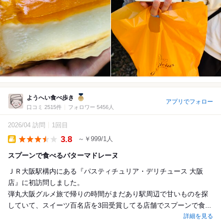
ようへい食べ歩き
アプリでフォロー
口コミ 2515件
フォロワー 5456人
2026/04 訪問
1回目
3.8
～￥999/1人
Takeout
スプーンで食べるバターマドレーヌ
ＪＲ大阪駅構内にある『パスティチュリア・デリチュース 大阪
店』に初訪問しました。
弾丸大阪グルメ旅で帰りの時間がまだあり駅周辺で甘いものを探
していて、スイーツ百名店を3回受賞してる店舗でスプーンで食...
詳細を見る