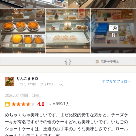
8
広告を非表示
りんごまる◎
アプリでフォロー
口コミ 123件
フォロワー 5人
2026/07 訪問
1回目
4.0
～￥999/1人
Takeout
めちゃくちゃ美味しいです。まだ比較的安価な方かと。チーズケ
ーキが有名ですがその他のケーキどれも美味しいです。いちごの
ショートケーキは、王道のお手本のような美味しさです。ロール
ケーキもお気に入りです。夜...