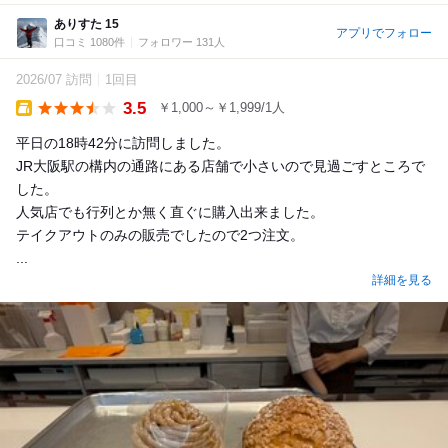
ありすた 15
アプリでフォロー
口コミ 1080件
フォロワー 131人
2026/07 訪問
1回目
3.5
￥1,000～￥1,999/1人
Takeout
平日の18時42分に訪問しました。
JR大阪駅の構内の通路にある店舗で小さいので見過ごすところで
した。
人気店でも行列とか無く直ぐに購入出来ました。
テイクアウトのみの販売でしたので2つ注文。
...
詳細を見る