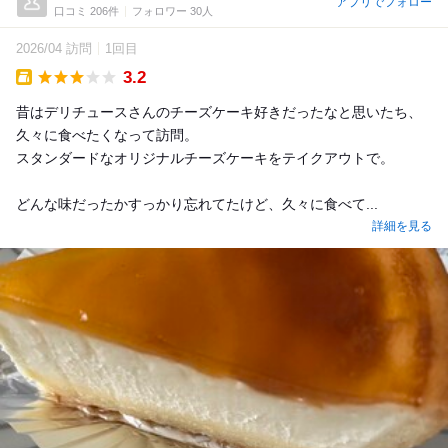
アプリでフォロー
口コミ 206件
フォロワー 30人
2026/04 訪問
1回目
3.2
Takeout
昔はデリチュースさんのチーズケーキ好きだったなと思いたち、
久々に食べたくなって訪問。
スタンダードなオリジナルチーズケーキをテイクアウトで。
どんな味だったかすっかり忘れてたけど、久々に食べて...
詳細を見る