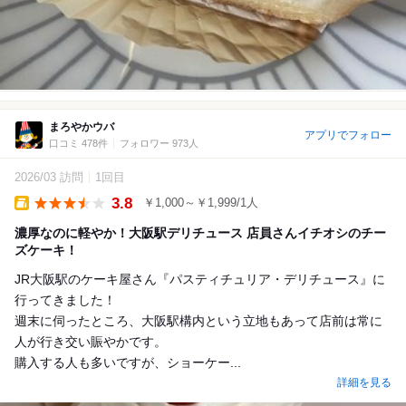
まろやかウバ
アプリでフォロー
口コミ 478件
フォロワー 973人
2026/03 訪問
1回目
3.8
￥1,000～￥1,999/1人
Takeout
濃厚なのに軽やか！大阪駅デリチュース 店員さんイチオシのチー
ズケーキ！
JR大阪駅のケーキ屋さん『パスティチュリア・デリチュース』に
行ってきました！
週末に伺ったところ、大阪駅構内という立地もあって店前は常に
人が行き交い賑やかです。
購入する人も多いですが、ショーケー...
詳細を見る