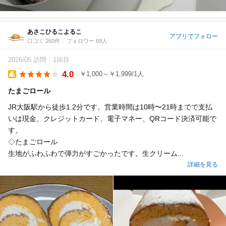
あさこひるこよるこ
アプリでフォロー
口コミ 260件
フォロワー 69人
2026/05 訪問
1回目
4.0
￥1,000～￥1,999/1人
Takeout
たまごロール
JR大阪駅から徒歩1.2分です。営業時間は10時〜21時までで支払
いは現金、クレジットカード、電子マネー、QRコード決済可能で
す。
◇たまごロール
生地がふわふわで弾力がすごかったです。生クリーム...
詳細を見る