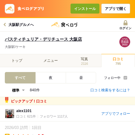
インストール
アプリで開く
大阪駅グルメへ
ログイン
パスティチュリア・デリチュース 大阪店
大阪駅/ケーキ
写真
口コミ
トップ
メニュー
2116
795
すべて
夜
昼
フォロー中
口コミ検索をするには？
840件
ピックアップ！口コミ
alex1101
アプリでフォロー
口コミ 621件
フォロワー 1117人
2026/03 訪問
1回目