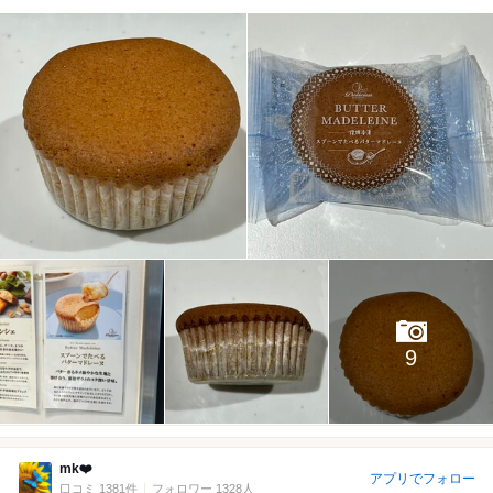
9
mk❤️
アプリでフォロー
口コミ 1381件
フォロワー 1328人