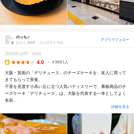
のっち♬
アプリでフォロー
口コミ 288件
フォロワー 74人
2026/05 訪問
1回目
4.0
～￥999/1人
Takeout
大阪・箕面の「デリチュース」のチーズケーキを、友人に買って
きてもらって実食。
千里を見渡す小高い丘に立つ人気パティスリーで、看板商品のチ
ーズケーキ「デリチュース」は、大阪を代表する一本としてよく
名前...
詳細を見る