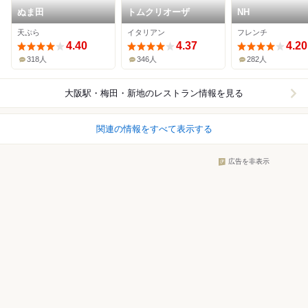
ぬま田
トムクリオーザ
NH
天ぷら
イタリアン
フレンチ
4.40
4.37
4.20
318人
346人
282人
大阪駅・梅田・新地
のレストラン情報を見る
関連の情報をすべて表示する
広告を非表示