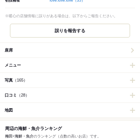
初投稿者
love.love.love
（35）
※暖心の店舗情報に誤りがある場合は、以下からご報告ください。
誤りを報告する
座席
メニュー
写真
（165）
口コミ
（28）
地図
周辺の海鮮・魚介ランキング
梅田
×
海鮮・魚介
のランキング（点数の高いお店）です。