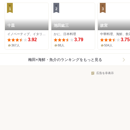
1
2
3
十皿
池田紘三
故宮
イノベーティブ、イタリアン、海鮮
かに、日本料理
3.92
3.79
3.75
367人
88人
504人
梅田×海鮮・魚介
のランキングをもっと見る
広告を非表示