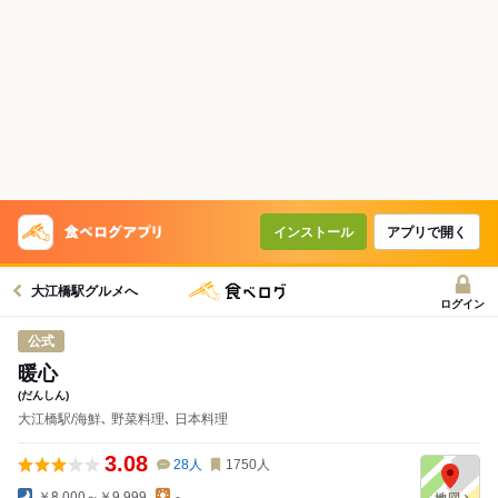
コースで使えるクーポン
戻る
クーポンを利用せず予約する
インストール
アプリで開く
大江橋駅グルメへ
ログイン
公式
暖心
(だんしん)
大江橋駅/海鮮､ 野菜料理､ 日本料理
3.08
28
人
1750
人
￥8,000～￥9,999
-