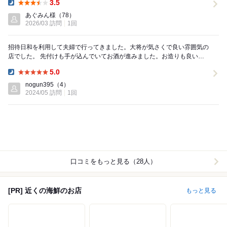
3.5
Dinner:
あぐみん様
（78）
2026/03 訪問
1回
招待日和を利用して夫婦で行ってきました。大将が気さくで良い雰囲気の
店でした。 先付けも手が込んでいてお酒が進みました。お造りも良いネ
タで美味しかったです。お肉も柔らかくて味付けも...
5.0
Dinner:
nogun395
（4）
2024/05 訪問
1回
口コミをもっと見る（28人）
[PR] 近くの海鮮のお店
もっと見る