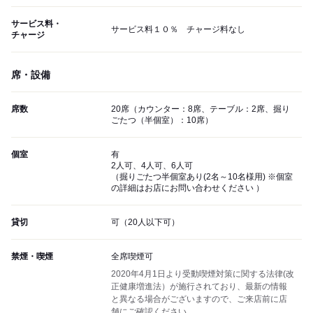
サービス料・
サービス料１０％ チャージ料なし
チャージ
席・設備
席数
20席（カウンター：8席、テーブル：2席、掘り
ごたつ（半個室）：10席）
個室
有
2人可、4人可、6人可
（掘りごたつ半個室あり(2名～10名様用) ※個室
の詳細はお店にお問い合わせください ）
貸切
可（20人以下可）
禁煙・喫煙
全席喫煙可
2020年4月1日より受動喫煙対策に関する法律(改
正健康増進法）が施行されており、最新の情報
と異なる場合がございますので、ご来店前に店
舗にご確認ください。