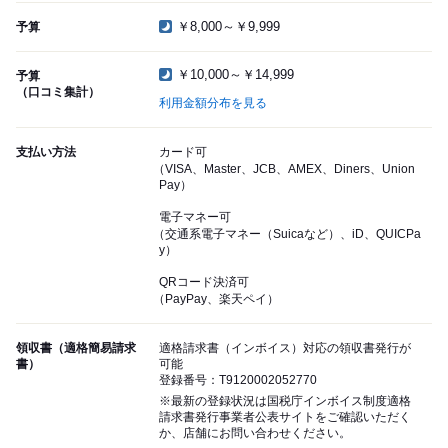
￥8,000～￥9,999
予算
￥10,000～￥14,999
予算
（口コミ集計）
利用金額分布を見る
支払い方法
カード可
（VISA、Master、JCB、AMEX、Diners、Union
Pay）
電子マネー可
（交通系電子マネー（Suicaなど）、iD、QUICPa
y）
QRコード決済可
（PayPay、楽天ペイ）
領収書（適格簡易請求
適格請求書（インボイス）対応の領収書発行が
書）
可能
登録番号：T9120002052770
※最新の登録状況は国税庁インボイス制度適格
請求書発行事業者公表サイトをご確認いただく
か、店舗にお問い合わせください。