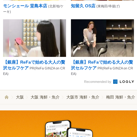
モンシェール 堂島本店
知留久 OS店
(北新地/ケ
(東梅田/串揚げ)
ーキ)
【銀座】ReFaで始める大人の贅
【銀座】ReFaで始める大人の贅
沢セルフケア
沢セルフケア
PR(ReFa GINZA on CR
PR(ReFa GINZA on CR
EA)
EA)
Recommended by
大阪
大阪 海鮮・魚介
大阪市 海鮮・魚介
梅田 海鮮・魚介