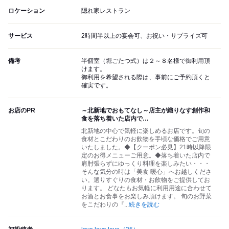
ロケーション
隠れ家レストラン
サービス
2時間半以上の宴会可、お祝い・サプライズ可
備考
半個室（堀ごたつ式）は２～８名様で御利用頂
けます。
御利用を希望される際は、事前にご予約頂くと
確実です。
お店のPR
～北新地でおもてなし～店主が織りなす創作和
食を落ち着いた店内で…
北新地の中心で気軽に楽しめるお店です。旬の
食材とこだわりのお飲物を手頃な価格でご用意
いたしました。◆【クーポン必見】21時以降限
定のお得メニューご用意。◆落ち着いた店内で
肩肘張らずにゆっくり料理を楽しみたい・・・
そんな気分の時は「美食 暖心」へお越しくださ
い。選りすぐりの食材・お飲物をご提供してお
ります。 どなたもお気軽に利用用途に合わせて
お酒とお食事をお楽しみ頂けます。 旬のお野菜
をこだわりの『
...
続きを読む