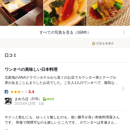
すべての写真を見る（168件）
広告を非表示
口コミ
ワンオペの美味しい日本料理
北新地のANAクラウンホテルから直ぐのお店でカウンター席とテーブル
席があるこじんまりしたお店でした。ご主人1人のワンオペで、陽気な
方。 お客さんは常連さんばかりでカウンターに...
3.4
Dinner:
まめろぼ
（578）
2025/04 訪問
1回
サクッと飲むにも、ゆっくり愉しむのも、使い勝手が良い和食料理屋さん
です。 和食で喫煙可なのも嬉しいところです。 カウンターは常連さんが
多いイメージで2人で行きましたがテーブ...