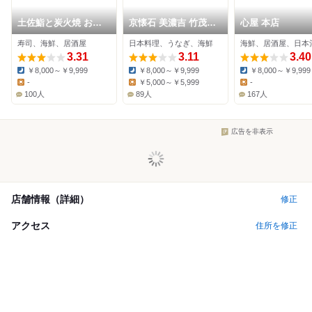
土佐鮨と炭火焼 おら
京懐石 美濃吉 竹茂楼
心屋 本店
んく家 北新地別邸
ホテル阪急インターナ
寿司、海鮮、居酒屋
日本料理、うなぎ、海鮮
海鮮、居酒屋、日本
ショナル店
3.31
3.11
3.40
￥8,000～￥9,999
￥8,000～￥9,999
￥8,000～￥9,999
Dinner:
Dinner:
Dinner:
-
￥5,000～￥5,999
-
Lunch:
Lunch:
Lunch:
100人
89人
167人
広告を非表示
店舗情報（詳細）
修正
アクセス
住所を修正