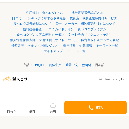
利用規約
食べログについて
携帯電話番号認証とは
口コミ・ランキングに対する取り組み
飲食店・飲食企業様向けサービス
食べログ店舗会員について
広告（メーカー・団体様等向け）について
機能改善要望
口コミガイドライン
食べログプレミアム
食べログプレミアム無料クーポン
ネット予約（リクエスト予約）
個人情報保護方針
外部送信（オプトアウト）
特定商取引法に基づく表記
推奨環境
ヘルプ・お問い合わせ
採用情報
企業情報
キーワード一覧
サイトマップ
チェーン一覧
言語：
English
简体中文
繁體中文
한국어
日本語
©Kakaku.com, Inc.
電話
行った
保存
共有