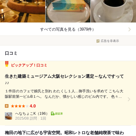
すべての写真を見る（3979件）
広告を非表示
口コミ
ピックアップ！口コミ
生きた建築ミュージアム大阪セレクション選定～なんですって
♪♪
１件目のカフェで娘氏と別れ わたくし１人…御手洗いを求めて こちら大
阪駅前第一ビルB１へ。 なんだか、懐かしい感じのビル内です。 色々な
飲食店も！ 中でも気になったのが「喫茶アヅラ」 喫茶なの？ 蝶ネクタイ
4.0
のおじ様？オーナーかな？ が入り口で「いらっしゃいませ～」 お昼時
Lunch:
で...
へなちょこK
（196）
2025/08 訪問
1回
梅田の地下に広がる宇宙空間。昭和レトロな老舗純喫茶で味わ