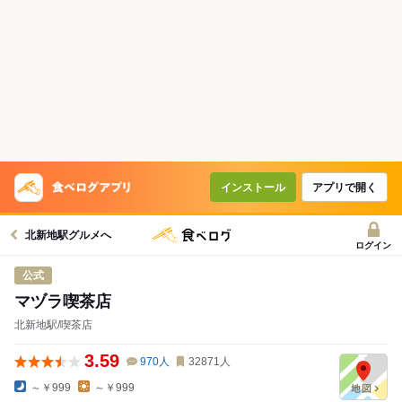
インストール
アプリで開く
北新地駅グルメへ
ログイン
公式
マヅラ喫茶店
北新地駅/喫茶店
3.59
970
人
32871
人
～￥999
～￥999