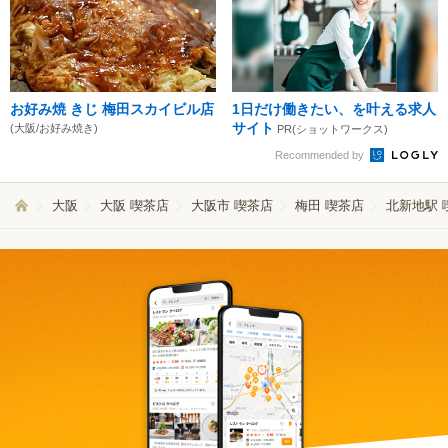
お好み焼 きじ 梅田スカイビル店
1日だけ働きたい、を叶える求人
サイト
(大阪/お好み焼き)
PR(ショットワークス)
Recommended by
大阪
大阪 喫茶店
大阪市 喫茶店
梅田 喫茶店
北新地駅 