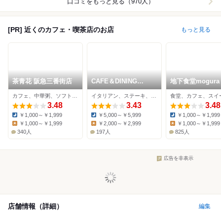
口コミをもっと見る（970人）
[PR] 近くのカフェ・喫茶店のお店
もっと見る
茶青花 阪急三番街店
CAFE＆DINING
地下食堂mogura
IGNITE
カフェ、中華粥、ソフトクリーム
イタリアン、ステーキ、カフェ
食堂、カフェ、スイ
3.48
3.43
3.48
￥1,000～￥1,999
￥5,000～￥5,999
￥1,000～￥1,999
Dinner:
Dinner:
Dinner:
￥1,000～￥1,999
￥2,000～￥2,999
￥1,000～￥1,999
Lunch:
Lunch:
Lunch:
340人
197人
825人
広告を非表示
店舗情報（詳細）
編集