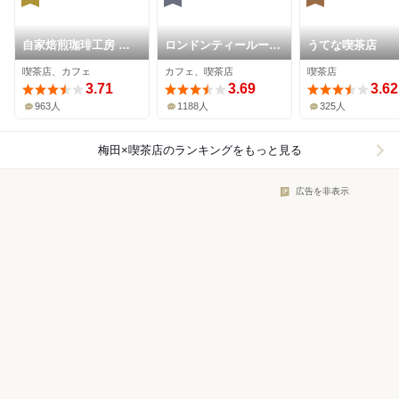
自家焙煎珈琲工房 カ
ロンドンティールーム
うてな喫茶店
フェ バーンホーフ 三
堂島本店
喫茶店、カフェ
カフェ、喫茶店
喫茶店
番街店
3.71
3.69
3.62
963人
1188人
325人
梅田×喫茶店
のランキングをもっと見る
広告を非表示