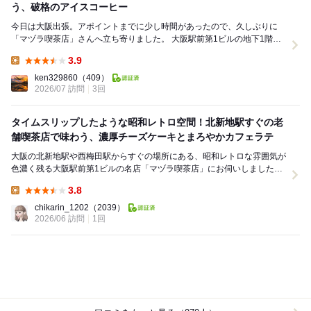
う、破格のアイスコーヒー
今日は大阪出張。アポイントまでに少し時間があったので、久しぶりに
「マヅラ喫茶店」さんへ立ち寄りました。 大阪駅前第1ビルの地下1階に
お店を構える、創業1947年の老舗純喫茶。...
3.9
Lunch:
ken329860
（409）
2026/07 訪問
3回
タイムスリップしたような昭和レトロ空間！北新地駅すぐの老
舗喫茶店で味わう、濃厚チーズケーキとまろやかカフェラテ
大阪の北新地駅や西梅田駅からすぐの場所にある、昭和レトロな雰囲気が
色濃く残る大阪駅前第1ビルの名店「マヅラ喫茶店」にお伺いしました。
一歩足を踏み入れると、そこはまるで昭和の...
3.8
Lunch:
chikarin_1202
（2039）
2026/06 訪問
1回