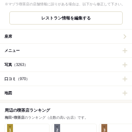
※マヅラ喫茶店の店舗情報に誤りがある場合は、以下から修正して下さい。
レストラン情報を編集する
座席
メニュー
写真
（3263）
口コミ
（970）
地図
周辺の喫茶店ランキング
梅田
×
喫茶店
のランキング（点数の高いお店）です。
1
2
3