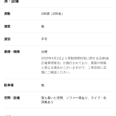
席・設備
席数
190席（200名）
個室
無
貸切
不可
禁煙・喫煙
分煙
2020年4月1日より受動喫煙対策に関する法律(改
正健康増進法）が施行されており、最新の情報
と異なる場合がございますので、ご来店前に店
舗にご確認ください。
駐車場
無
空間・設備
落ち着いた空間、ソファー席あり、ライブ・生
演奏あり