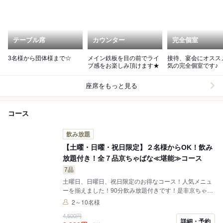
テーブル席
カウンター
完全個室
3名様から団体様まで☆
メイン鉄板を目の前でライ
接待、宴会にオスス
ブ感をお楽しみ頂けます★
気の完全個室です♪
座席をもっと見る
コース
飲み放題
【土曜・日曜・祝日限定】２名様からOK！飲み
放題付き！全７品京ちゃばな≪堪能≫コース
7品
土曜日、日曜日、祝日限定のお得なコース！人気メニュ
ーを揃えました！90分飲み放題付きです！是非京ちゃば
な北新地店の名物鉄板焼きを堪能して下さい！ ※祝前日
2～10名様
ご用意出来ない場合ございます。 予めご了承ください。
4,500円
詳細・予約