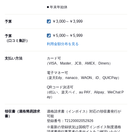
■ 年末年始休
￥3,000～￥3,999
予算
￥5,000～￥5,999
予算
（口コミ集計）
利用金額分布を見る
支払い方法
カード可
（VISA、Master、JCB、AMEX、Diners）
電子マネー可
（楽天Edy、nanaco、WAON、iD、QUICPay）
QRコード決済可
（d払い、楽天ペイ、au PAY、Alipay、WeChat P
ay）
領収書（適格簡易請求
適格請求書（インボイス）対応の領収書発行が
書）
可能
登録番号：T2120002052926
※最新の登録状況は国税庁インボイス制度適格
請求書発行事業者公表サイトをご確認いただく