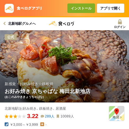
コースで使えるクーポン
戻る
インストール
アプリで開く
北新地駅グルメへ
クーポンを利用せず予約する
ログイン
公式
新感覚・お好み焼き☆鉄板焼
お好み焼き 京ちゃばな 梅田北新地店
(おこのみやききょうちゃばな)
北新地駅/お好み焼き､ 鉄板焼き､ 居酒屋
3.22
289
人
10089
人
￥3,000～￥3,999
-