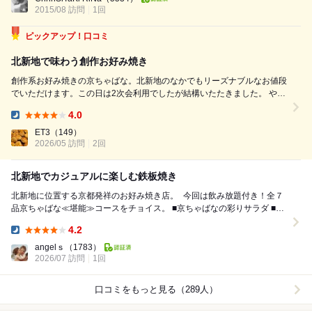
後遺症色濃い。。。。(...
2015/08 訪問
1回
ピックアップ！口コミ
北新地で味わう創作お好み焼き
創作系お好み焼きの京ちゃばな。北新地のなかでもリーズナブルなお値段
でいただけます。この日は2次会利用でしたが結構いたたきました。 やは
り看板メニューのトマトのお好み焼きは外せません。ソースの甘味とトマ
4.0
トの酸味がめっちゃあう。ビールがすすむ！ 牛ハラミのお好みもガツン
Dinner:
とうまい、でも定番のミックスも...
ET3
（149）
2026/05 訪問
2回
北新地でカジュアルに楽しむ鉄板焼き
北新地に位置する⁣京都発祥のお好み焼き店。⁣ 今回は飲み放題付き！全７
品京ちゃばな≪堪能≫コースをチョイス。 ■京ちゃばなの彩りサラダ ■京
風だし巻き ■焼き...
4.2
Dinner:
angelｓ
（1783）
2026/07 訪問
1回
口コミをもっと見る（289人）