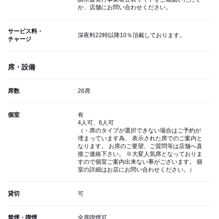
か、店舗にお問い合わせください。
サービス料・
深夜料22時以降10％頂戴しております。
チャージ
席・設備
席数
26席
個室
有
4人可、6人可
（・席のタイプが選択できない場合はご予約が
埋まっています為、 表示された席でのご案内と
なります。 お席のご要望、ご質問等は店舗へ直
接ご連絡下さい。 ※大変人気席となっておりま
すので個室ご案内出来ない事がございます。 個
室の詳細はお店にお問い合わせください。）
貸切
可
禁煙・喫煙
全席喫煙可