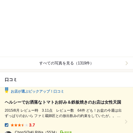
すべての写真を見る（1319件）
口コミ
お店が選ぶピックアップ！口コミ
ヘルシーでお洒落なトマトお好み＆鉄板焼きのお店は女性天国
2015/8月 レビュー時 3.11点 レビュー数 64件 ども！お盆の今週は出
ずっぱりのおいら ファミ蔵師匠との放出飲みの約束をしていたが。。 前
日の二人飲みの後遺症色濃く飲む気にならんおいら マイレビのゆぅみん
3.7
ちゃんからのお誘いも入った！(ノ∇≦❤) って！おいらが誘ってたんですけ
Dinner:
どねぇ～（笑） ファミ蔵師匠も「新地に行く気がせん！」と。。 昨日の
ChnnSiTaKi RiNa
（5534）