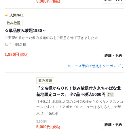
3,980
円
(税込)
人気No.1
飲み放題
☆単品飲み放題1980～
ご要望の多かった飲み放題のみをご用意させて頂きました☆
1～99名様
1,980
円
(税込)
詳細・予約
このコース予約で使えるクーポン（1）
飲み放題
『２名様からＯＫ！飲み放題付き京ちゃばな北
新地限定コース』 全7品⇒税込5000円
7品
【全8品】北新地人気の女性2名様からＯＫなオススメコ
ースです♪トマトアボカドのメニューはもちろん、デザー
トまで付いて飲み放題付きの人気コース。
2～10名様
5,500円
詳細・予約
5,000
円
(税込)