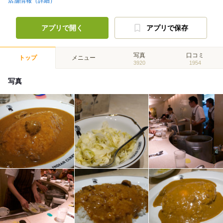
店舗情報（詳細）
アプリで開く
アプリで保存
写真
口コミ
トップ
メニュー
3920
1954
写真