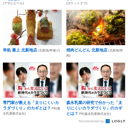
(アサヒビール)
(ロケットナウ)
串処 最上 北新地店
焼肉どんどん 北新地店
(北新地/串揚げ)
(北新地/焼
肉)
専門家が教える「太りにくいカ
森永乳業の研究で分かった「太
ラダづくり」のカギとは？
りにくいカラダづくり」のカギ
PR(森
とは？
永乳業株式会社)
PR(森永乳業株式会社)
Recommended by