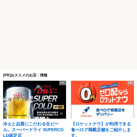
[PR]おススメのお店・情報
PR
PR
冷えと品質にこだわる生ビー
【ロケットナウ】が利用できる
ル。スーパードライ SUPERCO
食べログ掲載店舗をご紹介しま
LD認定店
す。