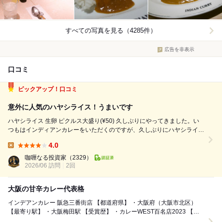
すべての写真を見る（4285件）
広告を非表示
口コミ
ピックアップ！口コミ
意外に人気のハヤシライス！うまいです
ハヤシライス 生卵 ピクルス大盛り(¥50) 久しぶりにやってきました。い
つもはインディアンカレーをいただくのですが、久しぶりにハヤシライス
を注文しました。インディアンカレーはかなり辛口ですが、ハヤシライス
4.0
はかなり甘めの味で全くテーストが違います。辛口が苦手な方はこちらの
Lunch:
方がオススメです。...
咖喱なる投資家
（2329）
2026/06 訪問
2回
大阪の甘辛カレー代表格
インデアンカレー 阪急三番街店 【都道府県】 ・大阪府（大阪市北区）
【最寄り駅】 ・大阪梅田駅 【受賞歴】 ・カレーWEST百名店2023 【注
文】...