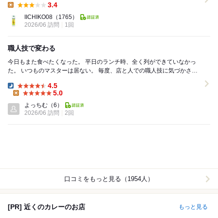
3.4
Lunch:
IICHIKO08
（1765）
2026/06 訪問
1回
職人技で変わる
今日もまた食べたくなった。 平日のランチ時、全く列ができていなかっ
た。 いつものマスターは居ない。 毎度、店と人での職人技に気づかされ
る。 盛りが違う。肉の分量...
4.5
Dinner:
5.0
Lunch:
よっちむ
（6）
2026/06 訪問
2回
口コミをもっと見る（1954人）
[PR] 近くのカレーのお店
もっと見る