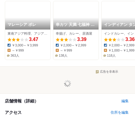
マレーシア ボレ
串カツ 天満 七福神 大
インディアン タ
阪駅前第3ビル店
リー BINDU 大
東南アジア料理、アジア・エスニック、カレー
串揚げ、カレー、居酒屋
ンフロント店
3.47
3.39
3.36
￥3,000～￥3,999
￥2,000～￥2,999
￥2,000～￥2,999
Dinner:
Dinner:
Dinner:
～￥999
～￥999
￥1,000～￥1,999
Lunch:
Lunch:
Lunch:
363人
138人
118人
広告を非表示
店舗情報（詳細）
編集
アクセス
住所を編集