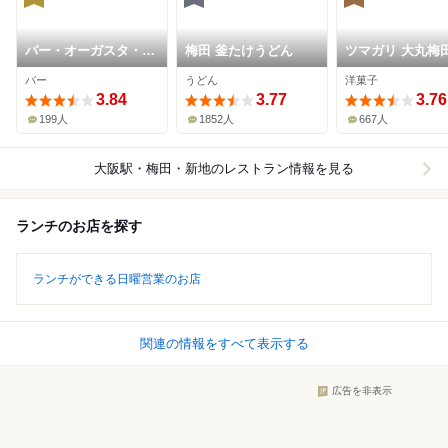
バー・オーガスタ・タ
梅田 釜たけうどん
ツマガリ 大丸梅
ーロギー
バー
うどん
洋菓子
3.84
3.77
3.76
199人
1852人
667人
大阪駅・梅田・新地
のレストラン情報を見る
ランチのお店を探す
ランチができる日曜営業のお店
関連の情報をすべて表示する
広告を非表示