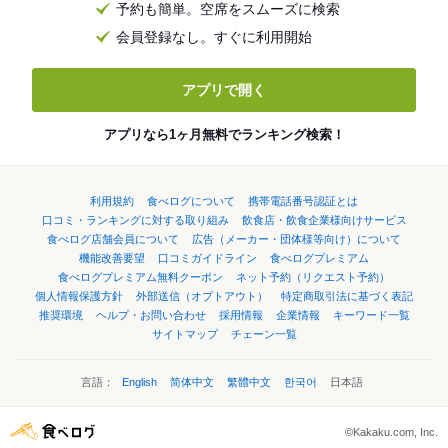
予約も簡単。空席をスムーズに検索
会員登録なし。すぐに利用開始
アプリで開く
アプリなら1ヶ月無料でランキング検索！
利用規約
食べログについて
携帯電話番号認証とは
口コミ・ランキングに対する取り組み
飲食店・飲食企業様向けサービス
食べログ店舗会員について
広告（メーカー・団体様等向け）について
機能改善要望
口コミガイドライン
食べログプレミアム
食べログプレミアム無料クーポン
ネット予約（リクエスト予約）
個人情報保護方針
外部送信（オプトアウト）
特定商取引法に基づく表記
推奨環境
ヘルプ・お問い合わせ
採用情報
企業情報
キーワード一覧
サイトマップ
チェーン一覧
言語：
English
简体中文
繁體中文
한국어
日本語
©Kakaku.com, Inc.