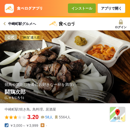
インストール
アプリで開く
中崎町駅グルメへ
ログイン
公式
焼鳥や鶏刺しを肴にお好きな一杯を満喫♪
闘鶏次郎
(しゃもじろう)
中崎町駅/焼き鳥､ 鳥料理､ 居酒屋
3.20
58
人
5564
人
￥3,000～￥3,999
-