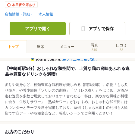
本日夜空席あり
店舗情報（詳細）
求人情報
アプリで開く
アプリで保存
写真
口コミ
トップ
座席
メニュー
310
58
50
貯まる・使える
ディナーで人数×
pt
【中崎町駅5分】おしゃれな和空間で、上質な鶏の旨味あふれる逸
品や豊富なドリンクを満喫♪
炙りや刺身など、種類豊富な鶏料理が楽しめる【闘鶏次郎】。名物「もも炙
り焼き」や希少部位「ソリレスの刺身」「ソリレス炙り」をはじめ、お酒が
進む逸品を多数ご用意しております！合わせる一杯は、爽やかな風味が料理
に合う「生絞りサワー」「熟成サワー」がおすすめ。おしゃれな和空間には
カウンターとテーブル席を完備しており、系列【しゃも三郎】の利用も大歓
迎です◎デートや各種宴会など、幅広いシーンでご利用ください！
お店のこだわり