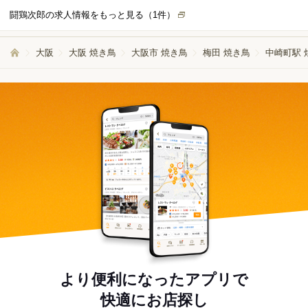
闘鶏次郎の求人情報をもっと見る（
1
件）
大阪
大阪 焼き鳥
大阪市 焼き鳥
梅田 焼き鳥
中崎町駅 
より便利になったアプリで
快適にお店探し