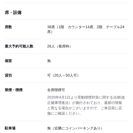
席・設備
席数
38席（1階 カウンター14席、2階 テーブル24
席）
最大予約可能人数
26人（着席時）
個室
無
貸切
可（20人～50人可）
禁煙・喫煙
全席喫煙可
2020年4月1日より受動喫煙対策に関する法律(改
正健康増進法）が施行されており、最新の情報
と異なる場合がございますので、ご来店前に店
舗にご確認ください。
駐車場
無（近隣にコインパーキングあり）