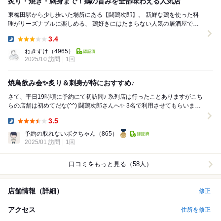
炙り・焼き・刺身まで！鶏の旨みを全部味わえる人気店
東梅田駅から少し歩いた場所にある【闘鶏次郎】。 新鮮な鶏を使った料
理がリーズナブルに楽しめる、 鶏好きにはたまらない人気の居酒屋で
す！ まずは定番の 焼鳥盛り合わせ（6種...
3.4
Dinner:
わきすけ
（4965）
2025/10 訪問
1回
焼鳥飲み会✨炙り＆刺身が特におすすめ♪
さて、平日19時頃に予約にて初訪問♪ 系列店は行ったことありますがこち
らの店舗は初めてだな(^^) 闘鶏次郎さんへ✨ 3名で利用させてもらいまし
て2階のテーブル席...
3.5
Dinner:
予約の取れないボクちゃん
（865）
2025/01 訪問
1回
口コミをもっと見る（58人）
店舗情報（詳細）
修正
アクセス
住所を修正