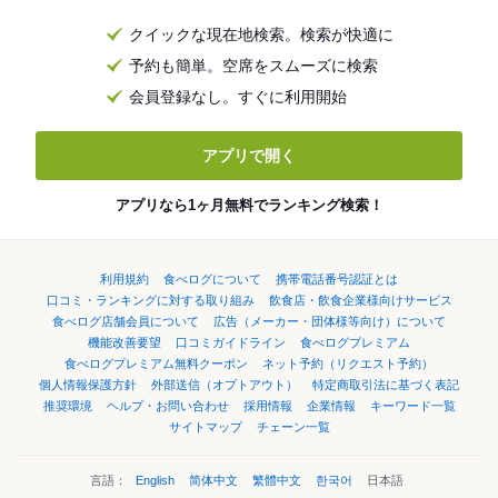
クイックな現在地検索。検索が快適に
予約も簡単。空席をスムーズに検索
会員登録なし。すぐに利用開始
アプリで開く
アプリなら1ヶ月無料でランキング検索！
利用規約
食べログについて
携帯電話番号認証とは
口コミ・ランキングに対する取り組み
飲食店・飲食企業様向けサービス
食べログ店舗会員について
広告（メーカー・団体様等向け）について
機能改善要望
口コミガイドライン
食べログプレミアム
食べログプレミアム無料クーポン
ネット予約（リクエスト予約）
個人情報保護方針
外部送信（オプトアウト）
特定商取引法に基づく表記
推奨環境
ヘルプ・お問い合わせ
採用情報
企業情報
キーワード一覧
サイトマップ
チェーン一覧
言語：
English
简体中文
繁體中文
한국어
日本語