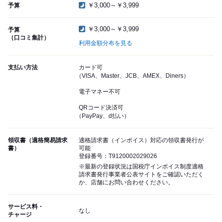
￥3,000～￥3,999
予算
￥3,000～￥3,999
予算
（口コミ集計）
利用金額分布を見る
支払い方法
カード可
（VISA、Master、JCB、AMEX、Diners）
電子マネー不可
QRコード決済可
（PayPay、d払い）
領収書（適格簡易請求
適格請求書（インボイス）対応の領収書発行が
書）
可能
登録番号：T9120002029026
※最新の登録状況は国税庁インボイス制度適格
請求書発行事業者公表サイトをご確認いただく
か、店舗にお問い合わせください。
サービス料・
なし
チャージ