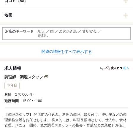
口コミ
（58）
地図
お店のキーワード
駅近 ／ 肉 ／ 炭火焼き鳥 ／ 貸切宴会 ／
鶏刺し
関連の情報をすべて表示する
求人情報
by
調理師・調理スタッフ
正社員
月給
270,000円~
勤務時間
15:00〜1:00
【調理スタッフ】 開店前の仕込み、料理の調理、盛り付け、洗い場などの調
理業務全般をお任せします。 将来的には、料理長候補として、仕入れ、食材
管理、メニュー開発、他の調理スタッフへの指導・育成などの業務もお任せ
します。