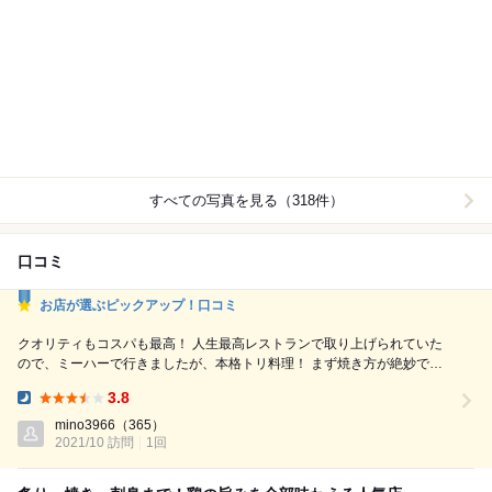
すべての写真を見る（318件）
口コミ
お店が選ぶピックアップ！口コミ
クオリティもコスパも最高！ 人生最高レストランで取り上げられていた
ので、ミーハーで行きましたが、本格トリ料理！ まず焼き方が絶妙で炭
の香ばしさも味わえるトリをふんだんにアピール！ そして、人生最高レ
3.8
ストランで取り上げられたピーマンスライスは鉄板でお口直しにもあてに
Dinner:
もなる一品！ 個人的には最近研究中の焼きおにぎりが今まで食べた中で
mino3966
（365）
2021/10 訪問
1回
断然香ばしく、イチオシ◎ 〆の鳥スープ雑...