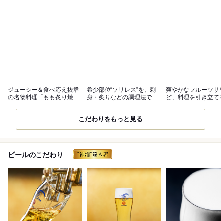
ジューシー＆食べ応え抜群
希少部位“ソリレス”を、刺
爽やかなフルーツサ
の名物料理「もも炙り焼
身・炙りなどの調理法でご
ど、料理を引き立て
き」は必食！
提供
ンクが勢揃い
こだわりをもっと見る
ビールのこだわり