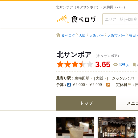
北サンボア（キタサンボア） - 東梅田（バー）
食べログ
食べログ
大阪
大阪 バー
大阪市 バー
梅田 
北サンボア
（キタサンボア）
3.65
125
人
最寄り駅：
東梅田駅
[
大阪
]
ジャンル：
バー
予算：
定休日
：
￥2,000～￥2,999
-
トップ
メニ