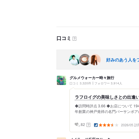
口コミ
？
好みのあう人を
グルメウォーカー時々旅行
口コミ 3,320件
フォロワー 3,914人
ラフロイグの美味しさとの出逢い‼
◆訪問時評点 3.66 ◆お店について 
年創業の神戸発祥の名門バーサンボアの
2026/05 訪
？
82