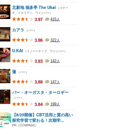
北新地 福多亭 The Ukai
（ステー
キ、イタリアン、ワインバー）
3.97
415
人
カアラ
（バー）
3.96
322
人
U.KAI
（イノベーティブ、ワインバー）
3.93
142
人
蓮
（バー）
3.88
147
人
バー・オーガスタ・ターロギー
（バー）
3.84
199
人
【8/25開催】CBT活用と質の高い
探究学習で変わる！次期学...
PR（COMPASS）