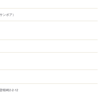
サンボア）
曽根崎
2-2-12