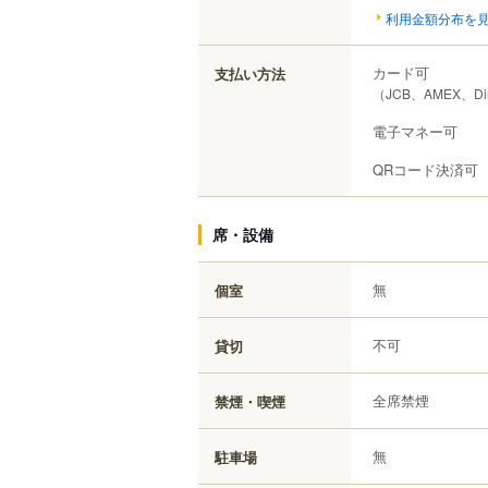
利用金額分布を
カード可
支払い方法
（JCB、AMEX、Di
電子マネー可
QRコード決済可
席・設備
無
個室
不可
貸切
全席禁煙
禁煙・喫煙
無
駐車場