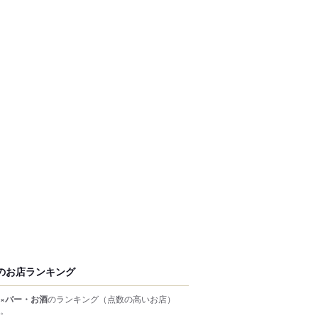
のお店ランキング
×バー・お酒
のランキング
（点数の高いお店）
。