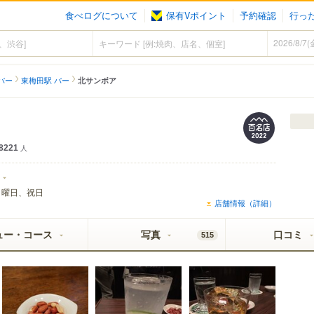
食べログについて
保有Vポイント
予約確認
行っ
バー
東梅田駅 バー
北サンボア
8221
人
日曜日、祝日
店舗情報（詳細）
ュー・コース
写真
口コミ
515