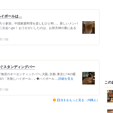
ハイボールは…
入り参加。中国家庭料理を楽しむひと時…。新しいメンバ
二次会へgo！ おうかがいしたのは、お初天神の裏にある
問
1回
継ぐスタンディングバー
止で無音のオーセンティックバー｡大阪､京都､東京に14の暖
「氷無しハイボール」｡ ◆ハイボール ...
詳細を見る
この
問
1回
口コミ
をもっと見る （
125
人）