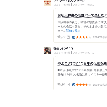
メイラード反応フリーク
口コミ 1,878件
フォロワー 1,872人
お初天神裏の老舗バーで楽しむ
大阪出張の夜は、職場の懇親会に飛び
ーとの会話も弾み、そのまま少人数で
オー...
詳細を見る
2024/09 訪
？
79
弥生ぃ(つ∀｀*)
口コミ 4,164件
フォロワー 3,301人
やよログ(つ∀｀*)百年の伝統を
◼️本店は神戸で1918年創業､軽装禁
簾分けを持つ｡名物は角ウイスキー使用の
2024/02 訪
？
94