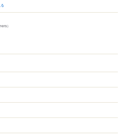
見る
ners）