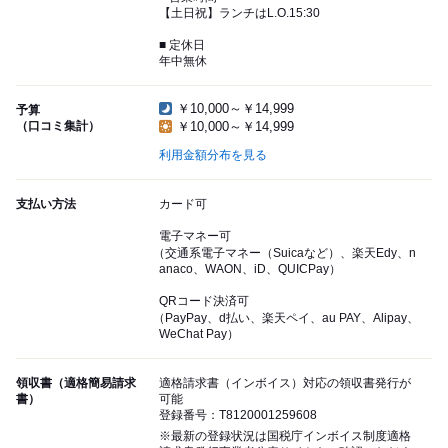
【土日祝】ランチはL.O.15:30
■ 定休日
年中無休
￥10,000～￥14,999
予算
（口コミ集計）
￥10,000～￥14,999
利用金額分布を見る
支払い方法
カード可
電子マネー可
（交通系電子マネー（Suicaなど）、楽天Edy、n
anaco、WAON、iD、QUICPay）
QRコード決済可
（PayPay、d払い、楽天ペイ、au PAY、Alipay、
WeChat Pay）
領収書（適格簡易請求
適格請求書（インボイス）対応の領収書発行が
書）
可能
登録番号：T8120001259608
※最新の登録状況は国税庁インボイス制度適格