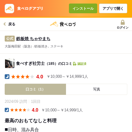
インストール
アプリで開く
戻る
ログイン
鉄板焼 ちゃやまち
公式
大阪梅田駅（阪急）/鉄板焼き､ ステーキ
食べすぎ社労士
（185）の口コミ
認証済
4.0
￥10,000～￥14,999/1人
Dinner
口コミ（1）
写真
2024/09 訪問
1回目
4.0
￥10,000～￥14,999/1人
Dinner
最高のおもてなしと料理
◼️日時、混み具合