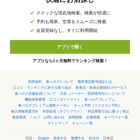
クイックな現在地検索。検索が快適に
予約も簡単。空席をスムーズに検索
会員登録なし。すぐに利用開始
アプリで開く
アプリなら1ヶ月無料でランキング検索！
利用規約
食べログについて
携帯電話番号認証とは
口コミ・ランキングに対する取り組み
飲食店・飲食企業様向けサービス
食べログ店舗会員について
広告（メーカー・団体様等向け）について
機能改善要望
口コミガイドライン
食べログプレミアム
食べログプレミアム無料クーポン
ネット予約（リクエスト予約）
個人情報保護方針
外部送信（オプトアウト）
特定商取引法に基づく表記
推奨環境
ヘルプ・お問い合わせ
採用情報
企業情報
キーワード一覧
サイトマップ
チェーン一覧
言語：
English
简体中文
繁體中文
한국어
日本語