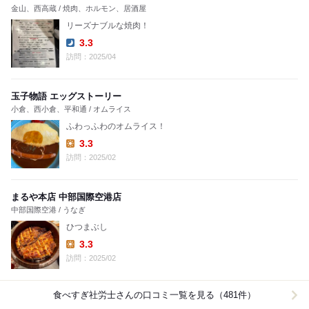
金山、西高蔵 / 焼肉、ホルモン、居酒屋
リーズナブルな焼肉！
3.3
Dinner:
訪問：2025/04
玉子物語 エッグストーリー
小倉、西小倉、平和通 / オムライス
ふわっふわのオムライス！
3.3
Lunch:
訪問：2025/02
まるや本店 中部国際空港店
中部国際空港 / うなぎ
ひつまぶし
3.3
Lunch:
訪問：2025/02
食べすぎ社労士
さんの口コミ一覧を見る（481件）