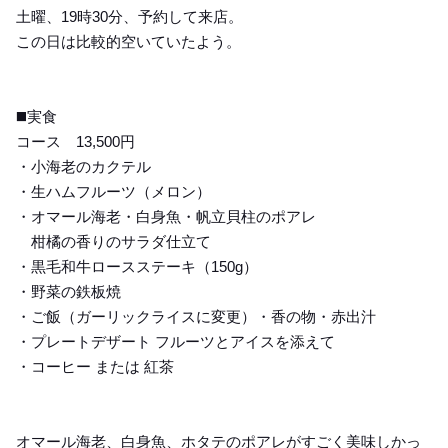
土曜、19時30分、予約して来店。
この日は比較的空いていたよう。
◼️実食
コース 13,500円
・小海老のカクテル
・生ハムフルーツ（メロン）
・オマール海老・白身魚・帆立貝柱のポアレ
柑橘の香りのサラダ仕立て
・黒毛和牛ロースステーキ（150g）
・野菜の鉄板焼
・ご飯（ガーリックライスに変更）・香の物・赤出汁
・プレートデザート フルーツとアイスを添えて
・コーヒー または 紅茶
オマール海老、白身魚、ホタテのポアレがすごく美味しかっ