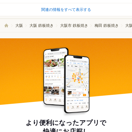
関連の情報をすべて表示する
大阪
大阪 鉄板焼き
大阪市 鉄板焼き
梅田 鉄板焼き
大
より便利になったアプリで
快適にお店探し