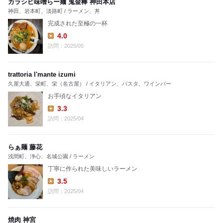
カラシビ味噌らー麺 鬼金棒 神田本店
神田、岩本町、淡路町 / ラーメン、丼
完成された至極の一杯
4.0
Lunch:
訪問：2025/05
trattoria l'mante izumi
久屋大通、栄町、栄（名古屋） / イタリアン、パスタ、ワインバー
お手頃なイタリアン
3.3
Lunch:
訪問：2025/04
らぁ麺 藤花
浅間町、浄心、名城公園 / ラーメン
丁寧に作られた美味しいラーメン
3.5
Lunch:
訪問：2025/04
焼肉 神宮