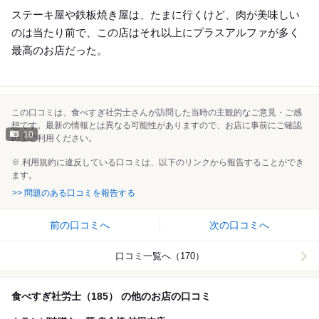
ステーキ屋や鉄板焼き屋は、たまに行くけど、肉が美味しい
のは当たり前で、この店はそれ以上にプラスアルファが多く
最高のお店だった。
この口コミは、食べすぎ社労士さんが訪問した当時の主観的なご意見・ご感
想です。最新の情報とは異なる可能性がありますので、お店に事前にご確認
10
の上ご利用ください。
※ 利用規約に違反している口コミは、以下のリンクから報告することができ
ます。
>> 問題のある口コミを報告する
前の口コミへ
次の口コミへ
口コミ一覧へ（170）
食べすぎ社労士（185） の他のお店の口コミ