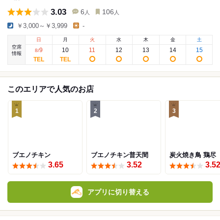
3.03
6
106
人
人
￥3,000～￥3,999
-
日
月
火
水
木
金
土
空席
9
10
11
12
13
14
15
8
/
情報
このエリアで人気のお店
1
2
3
ブエノチキン
ブエノチキン普天間
炭火焼き鳥 鶏尽
3.65
3.52
3.5
アプリに切り替える