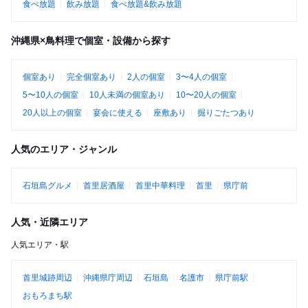
食べ放題
飲み放題
食べ放題&飲み放題
沖縄県×鳥料理で個室・設備から探す
個室あり
完全個室あり
2人の個室
3〜4人の個室
5〜10人の個室
10人未満の個室あり
10〜20人の個室
20人以上の個室
宴会に使える
座敷あり
掘りごたつあり
人気のエリア・ジャンル
石垣島グルメ
首里居酒屋
首里中華料理
首里
県庁前
人気・近隣エリア
人気エリア・駅
首里城跡周辺
沖縄県庁周辺
石垣島
名護市
県庁前駅
おもろまち駅