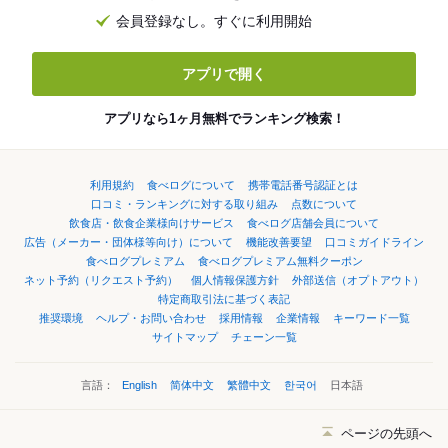
会員登録なし。すぐに利用開始
アプリで開く
アプリなら1ヶ月無料でランキング検索！
利用規約
食べログについて
携帯電話番号認証とは
口コミ・ランキングに対する取り組み
点数について
飲食店・飲食企業様向けサービス
食べログ店舗会員について
広告（メーカー・団体様等向け）について
機能改善要望
口コミガイドライン
食べログプレミアム
食べログプレミアム無料クーポン
ネット予約（リクエスト予約）
個人情報保護方針
外部送信（オプトアウト）
特定商取引法に基づく表記
推奨環境
ヘルプ・お問い合わせ
採用情報
企業情報
キーワード一覧
サイトマップ
チェーン一覧
言語：
English
简体中文
繁體中文
한국어
日本語
ページの先頭へ