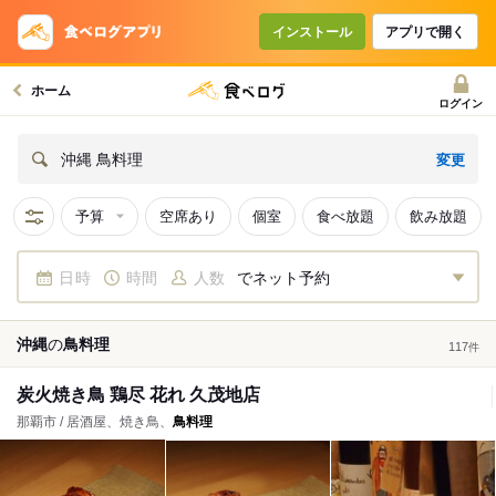
インストール
アプリで開く
ホーム
ログイン
変更
沖縄 鳥料理
予算
空席あり
個室
食べ放題
飲み放題
日時
時間
人数
でネット予約
沖縄
の
鳥料理
117
件
炭火焼き鳥 鶏尽 花れ 久茂地店
那覇市 / 居酒屋、焼き鳥、
鳥料理