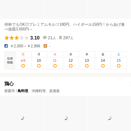
何杯でもOK◎プレミアムモルツ180円、ハイボール150円！からあげ食
べ放題3,000円～
3.10
21
287
人
人
￥2,000～￥2,999
-
日
月
火
水
木
金
土
空席
9
10
11
12
13
14
15
8
/
情報
鶏心
那覇市 /
鳥料理
、沖縄料理、居酒屋