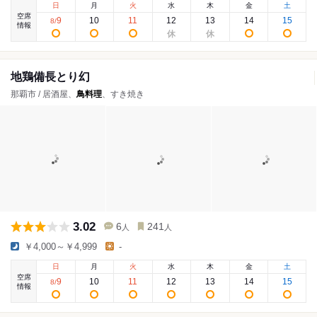
日
月
火
水
木
金
土
空席
9
10
11
12
13
14
15
8
/
情報
地鶏備長とり幻
那覇市 / 居酒屋、
鳥料理
、すき焼き
3.02
6
241
人
人
￥4,000～￥4,999
-
日
月
火
水
木
金
土
空席
9
10
11
12
13
14
15
8
/
情報