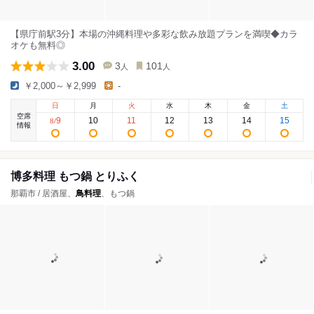
【県庁前駅3分】本場の沖縄料理や多彩な飲み放題プランを満喫◆カラ
オケも無料◎
3.00
3
101
人
人
￥2,000～￥2,999
-
日
月
火
水
木
金
土
空席
9
10
11
12
13
14
15
8
/
情報
博多料理 もつ鍋 とりふく
那覇市 / 居酒屋、
鳥料理
、もつ鍋