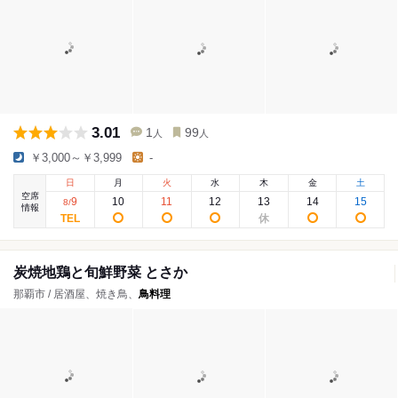
3.01
1
99
人
人
￥3,000～￥3,999
-
日
月
火
水
木
金
土
空席
9
10
11
12
13
14
15
8
/
情報
炭焼地鶏と旬鮮野菜 とさか
那覇市 / 居酒屋、焼き鳥、
鳥料理