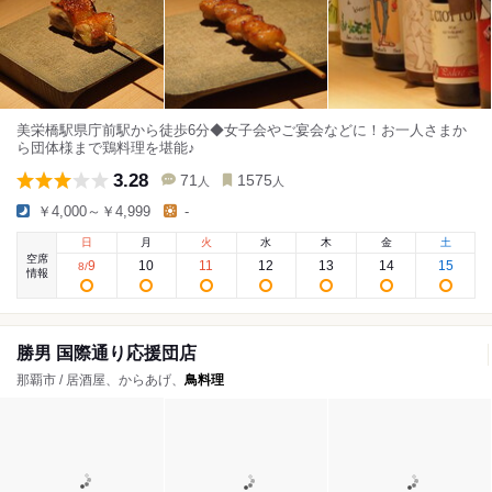
美栄橋駅県庁前駅から徒歩6分◆女子会やご宴会などに！お一人さまか
ら団体様まで鶏料理を堪能♪
3.28
71
1575
人
人
￥4,000～￥4,999
-
日
月
火
水
木
金
土
空席
9
10
11
12
13
14
15
8
/
情報
勝男 国際通り応援団店
那覇市 / 居酒屋、からあげ、
鳥料理