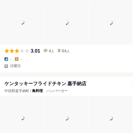
3.01
4
64
人
人
-
-
日曜日
ケンタッキーフライドチキン 嘉手納店
中頭郡嘉手納町 /
鳥料理
、ハンバーガー