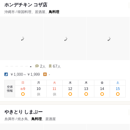
ホンデチキン コザ店
沖縄市 / 韓国料理、居酒屋、
鳥料理
-
2
67
人
人
￥1,000～￥1,999
-
日
月
火
水
木
金
土
空席
9
10
11
12
13
14
15
8
/
情報
やきとり しまぶー
糸満市 / 焼き鳥、
鳥料理
、居酒屋