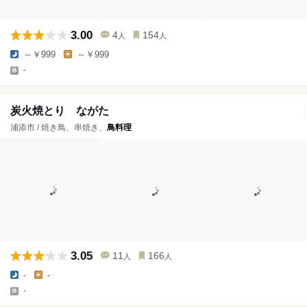
3.00
4
154
人
人
～￥999
～￥999
-
炭火焼とり ながた
浦添市 / 焼き鳥、串焼き、
鳥料理
3.05
11
166
人
人
-
-
-