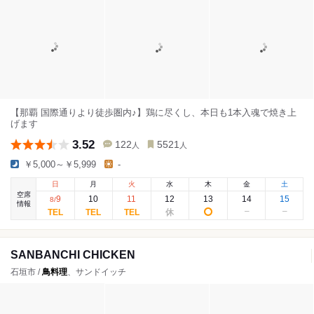
【那覇 国際通りより徒歩圏内♪】鶏に尽くし、本日も1本入魂で焼き上
げます
3.52
122
5521
人
人
￥5,000～￥5,999
-
日
月
火
水
木
金
土
空席
9
10
11
12
13
14
15
8
/
情報
SANBANCHI CHICKEN
石垣市 /
鳥料理
、サンドイッチ