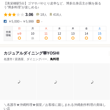
【美栄橋駅5分】ゴマサバやとり皮串など、博多出身店主が腕を振る
う“博多料理”が楽しめる♪
3.06
18
416
人
人
￥5,000～￥5,999
-
日
月
火
水
木
金
土
空席
9
10
11
12
13
14
15
8
/
情報
カジュアルダイニング華YOSHI
名護市 / 居酒屋、ダイニングバー、
鳥料理
＼名護市★沖縄料理★個室／お客様に親しまれる沖縄創作料理の美味し
い店