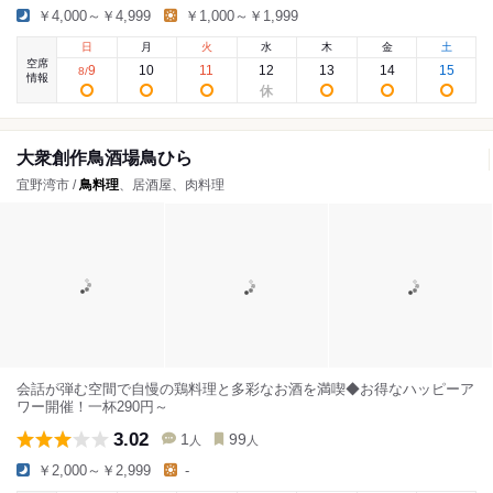
￥4,000～￥4,999
￥1,000～￥1,999
日
月
火
水
木
金
土
空席
9
10
11
12
13
14
15
8
/
情報
大衆創作鳥酒場鳥ひら
宜野湾市 /
鳥料理
、居酒屋、肉料理
会話が弾む空間で自慢の鶏料理と多彩なお酒を満喫◆お得なハッピーア
ワー開催！一杯290円～
3.02
1
99
人
人
￥2,000～￥2,999
-