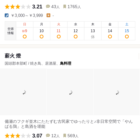
3.21
43
1765
人
人
￥3,000～￥3,999
-
日
月
火
水
木
金
土
空席
9
10
11
12
13
14
15
8
/
情報
薪火 燈
国頭郡本部町 / 焼き鳥、居酒屋、
鳥料理
備瀬のフクギ並木にたたずむ古民家でゆったりと♪非日常空間で「やん
ばる鶏」と島酒を堪能
3.07
12
569
人
人