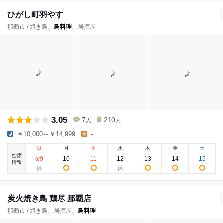
ひがし町羽やす
那覇市 / 焼き鳥、
鳥料理
、居酒屋
3.05
7
210
人
人
￥10,000～￥14,999
-
日
月
火
水
木
金
土
空席
9
10
11
12
13
14
15
8
/
情報
炭火焼き鳥 鶏尽 那覇店
那覇市 / 焼き鳥、居酒屋、
鳥料理