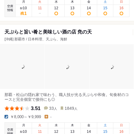
月
火
水
木
金
土
日
空席
10
11
12
13
14
15
16
8
/
情報
1
残
天ぷらと旨い肴と美味しい酒の店 尭の天
[沖縄] 那覇市 / 日本料理、天ぷら、海鮮
那覇・松山の隠れ家で味わう、職人技が光る天ぷらや和食。旬食材のコ
ースと完全個室で接待にも◎
3.51
33
1849
人
人
￥8,000～￥9,999
-
月
火
水
木
金
土
日
空席
10
11
12
13
14
15
16
8
/
情報