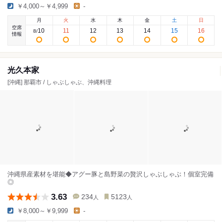
￥4,000～￥4,999
-
月
火
水
木
金
土
日
空席
10
11
12
13
14
15
16
8
/
情報
光久本家
[沖縄] 那覇市 / しゃぶしゃぶ、沖縄料理
沖縄県産素材を堪能◆アグー豚と島野菜の贅沢しゃぶしゃぶ！個室完備
◎
3.63
234
5123
人
人
￥8,000～￥9,999
-