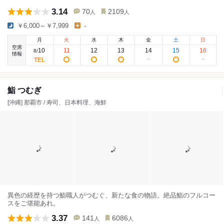
3.14
70
2109
人
人
￥6,000～￥7,999
-
月
火
水
木
金
土
日
空席
10
11
12
13
14
15
16
8
/
情報
鮨 つむぎ
[沖縄] 那覇市 / 寿司、日本料理、海鮮
異色の経歴を持つ鮨職人がつむぐ、新たな食の物語。絶品鮨のフルコー
スをご堪能あれ。
3.37
141
6086
人
人