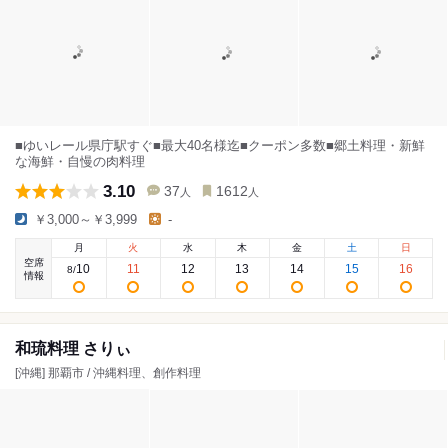
■ゆいレール県庁駅すぐ■最大40名様迄■クーポン多数■郷土料理・新鮮
な海鮮・自慢の肉料理
3.10
37
1612
人
人
￥3,000～￥3,999
-
月
火
水
木
金
土
日
空席
10
11
12
13
14
15
16
8
/
情報
和琉料理 さりぃ
[沖縄] 那覇市 / 沖縄料理、創作料理