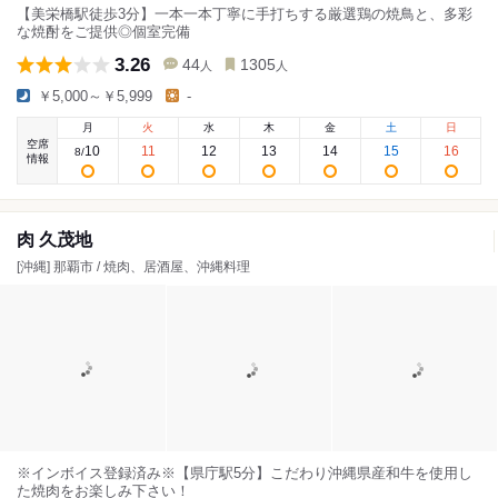
【美栄橋駅徒歩3分】一本一本丁寧に手打ちする厳選鶏の焼鳥と、多彩
な焼酎をご提供◎個室完備
3.26
44
1305
人
人
￥5,000～￥5,999
-
月
火
水
木
金
土
日
空席
10
11
12
13
14
15
16
8
/
情報
肉 久茂地
[沖縄] 那覇市 / 焼肉、居酒屋、沖縄料理
※インボイス登録済み※【県庁駅5分】こだわり沖縄県産和牛を使用し
た焼肉をお楽しみ下さい！