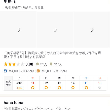
串房’ｓ
[沖縄] 那覇市 / 焼き鳥、居酒屋
【美栄橋駅5分】備長炭で焼くやんばる若鶏の串焼きや希少部位を堪
能！平日は昼11時より営業◎
3.08
32
727
人
人
￥4,000～￥4,999
￥3,000～￥3,999
月
火
水
木
金
土
日
空席
10
11
12
13
14
15
16
8
/
情報
hana hana
[沖縄] 那覇市 / ダイニングバー、バル、イタリアン