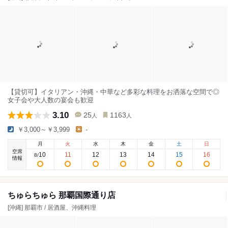
【貸切可】イタリアン・沖縄・中華など多彩な料理をお洒落な空間で◎
女子会や大人数の宴会も歓迎
3.10
25
1163
人
人
￥3,000～￥3,999
-
月
火
水
木
金
土
日
空席
10
11
12
13
14
15
16
8
/
情報
ちゅらちゅら 那覇国際通り店
[沖縄] 那覇市 / 居酒屋、沖縄料理