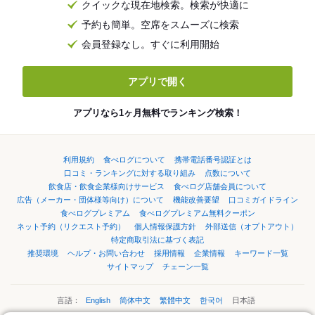
クイックな現在地検索。検索が快適に
予約も簡単。空席をスムーズに検索
会員登録なし。すぐに利用開始
アプリで開く
アプリなら1ヶ月無料でランキング検索！
利用規約
食べログについて
携帯電話番号認証とは
口コミ・ランキングに対する取り組み
点数について
飲食店・飲食企業様向けサービス
食べログ店舗会員について
広告（メーカー・団体様等向け）について
機能改善要望
口コミガイドライン
食べログプレミアム
食べログプレミアム無料クーポン
ネット予約（リクエスト予約）
個人情報保護方針
外部送信（オプトアウト）
特定商取引法に基づく表記
推奨環境
ヘルプ・お問い合わせ
採用情報
企業情報
キーワード一覧
サイトマップ
チェーン一覧
言語：
English
简体中文
繁體中文
한국어
日本語