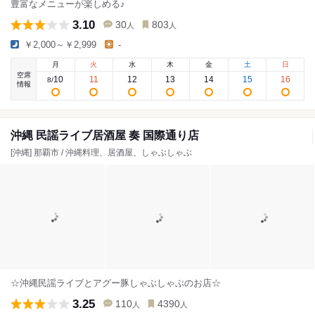
豊富なメニューが楽しめる♪
3.10
30
803
人
人
￥2,000～￥2,999
-
月
火
水
木
金
土
日
空席
10
11
12
13
14
15
16
8
/
情報
沖縄 民謡ライブ居酒屋 奏 国際通り店
[沖縄] 那覇市 / 沖縄料理、居酒屋、しゃぶしゃぶ
☆沖縄民謡ライブとアグー豚しゃぶしゃぶのお店☆
3.25
110
4390
人
人