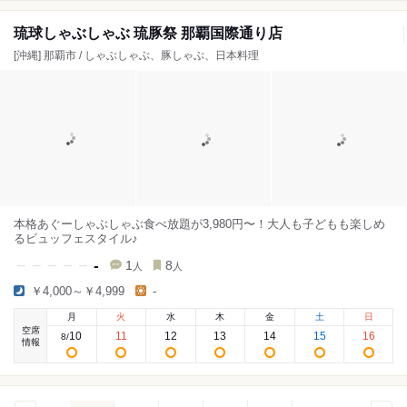
琉球しゃぶしゃぶ 琉豚祭 那覇国際通り店
[沖縄] 那覇市 / しゃぶしゃぶ、豚しゃぶ、日本料理
本格あぐーしゃぶしゃぶ食べ放題が3,980円〜！大人も子どもも楽しめ
るビュッフェスタイル♪
-
1
8
人
人
￥4,000～￥4,999
-
月
火
水
木
金
土
日
空席
10
11
12
13
14
15
16
8
/
情報