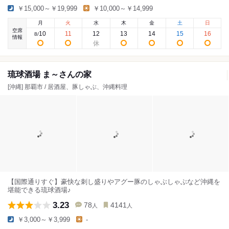
￥15,000～￥19,999
￥10,000～￥14,999
月
火
水
木
金
土
日
空席
10
11
12
13
14
15
16
8
/
情報
琉球酒場 ま～さんの家
[沖縄] 那覇市 / 居酒屋、豚しゃぶ、沖縄料理
【国際通りすぐ】豪快な刺し盛りやアグー豚のしゃぶしゃぶなど沖縄を
堪能できる琉球酒場♪
3.23
78
4141
人
人
￥3,000～￥3,999
-