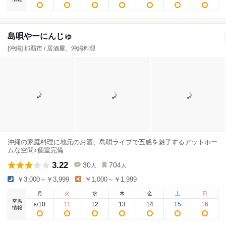
島唄やーにんじゅ
[沖縄] 那覇市 / 居酒屋、沖縄料理
沖縄の家庭料理に地元のお酒、島唄ライブで五感を魅了するアットホー
ムな空間♪個室完備
3.22
30
704
人
人
￥3,000～￥3,999
￥1,000～￥1,999
月
火
水
木
金
土
日
空席
10
11
12
13
14
15
16
8
/
情報