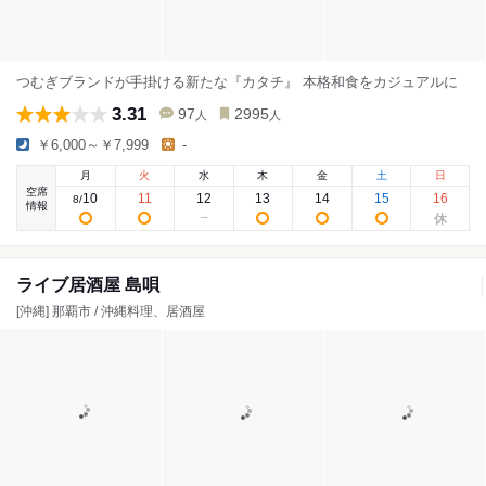
つむぎブランドが手掛ける新たな『カタチ』 本格和食をカジュアルに
3.31
97
2995
人
人
￥6,000～￥7,999
-
月
火
水
木
金
土
日
空席
10
11
12
13
14
15
16
8
/
情報
ライブ居酒屋 島唄
[沖縄] 那覇市 / 沖縄料理、居酒屋