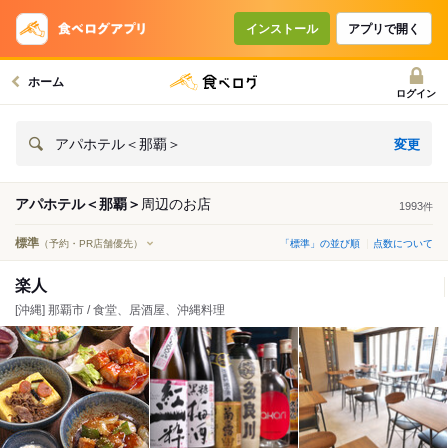
インストール
アプリで開く
ホーム
ログイン
変更
アパホテル＜那覇＞
アパホテル＜那覇＞
周辺の
お店
1993
件
標準
（予約・PR店舗優先）
「標準」の並び順
点数について
楽人
[沖縄] 那覇市 / 食堂、居酒屋、沖縄料理