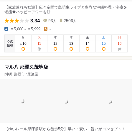
【家族連れも歓迎】広々空間で島唄生ライブと多彩な沖縄料理・泡盛を
堪能◆ハッピーアワーも◎
3.34
93
2506
人
人
￥5,000～￥5,999
-
月
火
水
木
金
土
日
空席
10
11
12
13
14
15
16
8
/
情報
マル八 那覇久茂地店
[沖縄] 那覇市 / 居酒屋
【ゆいレール県庁前駅から徒歩5分】早い・安い・旨いがコンセプト！