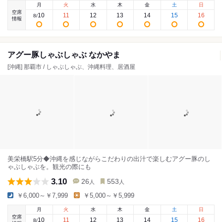
月
火
水
木
金
土
日
空席
10
11
12
13
14
15
16
8
/
情報
アグー豚しゃぶしゃぶ なかやま
[沖縄] 那覇市 / しゃぶしゃぶ、沖縄料理、居酒屋
美栄橋駅5分◆沖縄を感じながらこだわりの出汁で楽しむアグー豚のし
ゃぶしゃぶを。観光の際にも
3.10
26
553
人
人
￥6,000～￥7,999
￥5,000～￥5,999
月
火
水
木
金
土
日
空席
10
11
12
13
14
15
16
8
/