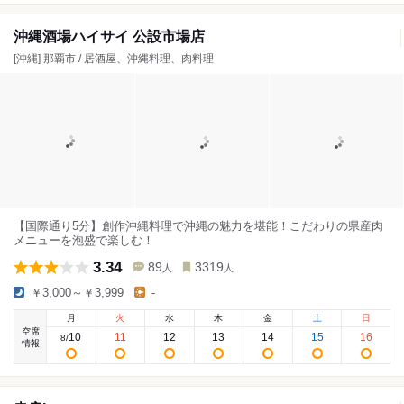
沖縄酒場ハイサイ 公設市場店
[沖縄] 那覇市 / 居酒屋、沖縄料理、肉料理
【国際通り5分】創作沖縄料理で沖縄の魅力を堪能！こだわりの県産肉
メニューを泡盛で楽しむ！
3.34
89
3319
人
人
￥3,000～￥3,999
-
月
火
水
木
金
土
日
空席
10
11
12
13
14
15
16
8
/
情報