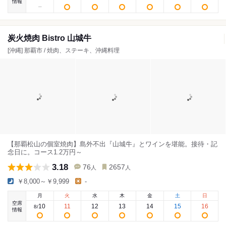
情報
炭火焼肉 Bistro 山城牛
[沖縄] 那覇市 / 焼肉、ステーキ、沖縄料理
【那覇松山の個室焼肉】島外不出『山城牛』とワインを堪能。接待・記
念日に。コース1.2万円～
3.18
76
2657
人
人
￥8,000～￥9,999
-
月
火
水
木
金
土
日
空席
10
11
12
13
14
15
16
8
/
情報