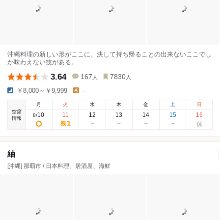
沖縄料理の新しい形がここに。決して持ち帰ることの出来ないここでし
か味わえない技がある。
3.64
167
7830
人
人
￥8,000～￥9,999
-
月
火
水
木
金
土
日
空席
10
11
12
13
14
15
16
8
/
情報
1
残
紬
[沖縄] 那覇市 / 日本料理、居酒屋、海鮮