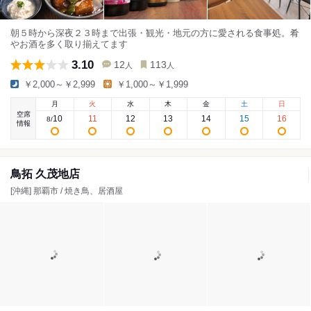
朝５時から深夜２３時まで出張・観光・地元の方に愛される食事処。肴
やお酒を多く取り揃えてます
3.10
12
113
人
人
￥2,000～￥2,999
￥1,000～￥1,999
月
火
水
木
金
土
日
空席
10
11
12
13
14
15
16
8
/
情報
鳥拓 久茂地店
[沖縄] 那覇市 / 焼き鳥、居酒屋