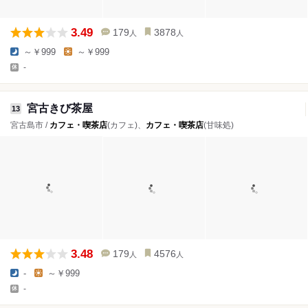
3.49
179
3878
人
人
～￥999
～￥999
-
宮古きび茶屋
13
宮古島市 /
カフェ・喫茶店
(カフェ)、
カフェ・喫茶店
(甘味処)
3.48
179
4576
人
人
-
～￥999
-