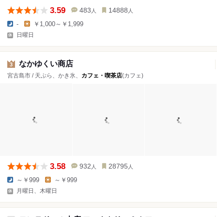
3.59
483
14888
人
人
-
￥1,000～￥1,999
日曜日
なかゆくい商店
3
宮古島市 / 天ぷら、かき氷、
カフェ・喫茶店
(カフェ)
3.58
932
28795
人
人
～￥999
～￥999
月曜日、木曜日