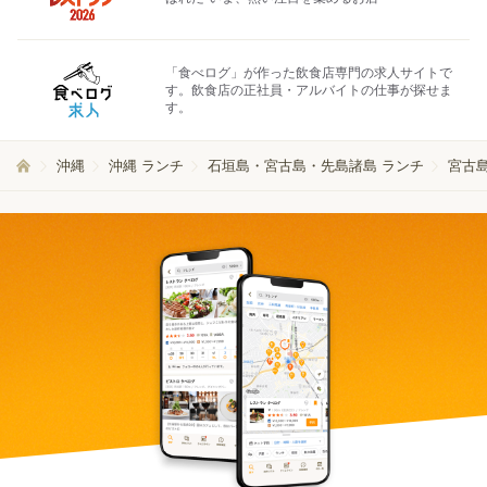
「食べログ」が作った飲食店専門の求人サイトで
す。飲食店の正社員・アルバイトの仕事が探せま
す。
沖縄
沖縄 ランチ
石垣島・宮古島・先島諸島 ランチ
宮古島