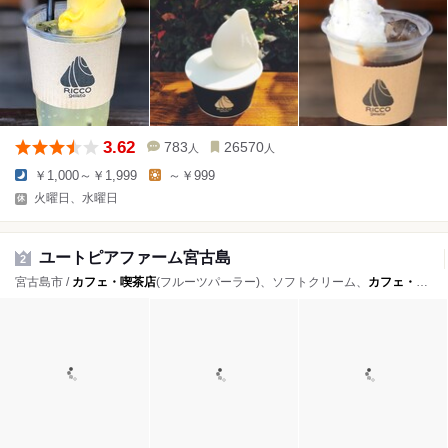
3.62
783
26570
人
人
￥1,000～￥1,999
～￥999
火曜日、水曜日
ユートピアファーム宮古島
2
宮古島市 /
カフェ・喫茶店
(フルーツパーラー)、ソフトクリーム、
カフェ・喫茶店