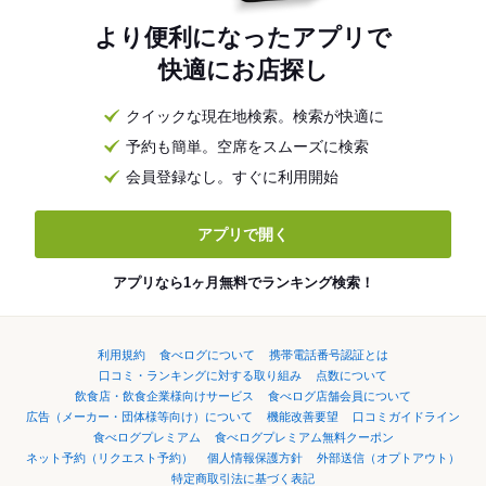
より便利になったアプリで
快適にお店探し
クイックな現在地検索。検索が快適に
予約も簡単。空席をスムーズに検索
会員登録なし。すぐに利用開始
アプリで開く
アプリなら1ヶ月無料でランキング検索！
利用規約
食べログについて
携帯電話番号認証とは
口コミ・ランキングに対する取り組み
点数について
飲食店・飲食企業様向けサービス
食べログ店舗会員について
広告（メーカー・団体様等向け）について
機能改善要望
口コミガイドライン
食べログプレミアム
食べログプレミアム無料クーポン
ネット予約（リクエスト予約）
個人情報保護方針
外部送信（オプトアウト）
特定商取引法に基づく表記