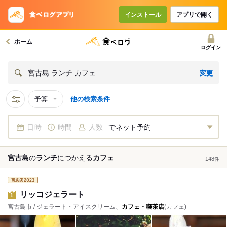
インストール
アプリで開く
ホーム
ログイン
変更
宮古島 ランチ カフェ
予算
他の検索条件
日時
時間
人数
でネット予約
宮古島
の
ランチ
につかえる
カフェ
148
件
リッコジェラート
1
宮古島市 / ジェラート・アイスクリーム、
カフェ・喫茶店
(カフェ)