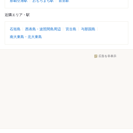
那覇空港駅
おもろまち駅
首里駅
近隣エリア・駅
石垣島
西表島・波照間島周辺
宮古島
与那国島
南大東島・北大東島
広告を非表示