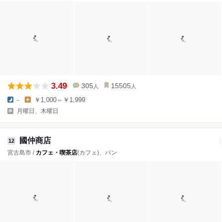
3.49
305
15505
人
人
-
￥1,000～￥1,999
月曜日、木曜日
國仲商店
12
宮古島市 /
カフェ・喫茶店
(カフェ)、パン