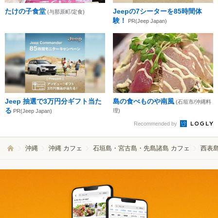
たけの子食堂
Jeepの7シーターを85時間体
(与那原町/定食)
験！
PR(Jeep Japan)
Jeep 抽選で3万円分ギフト当た
島の食べものや南風
(石垣市/沖縄料
る
理)
PR(Jeep Japan)
Recommended by
沖縄
沖縄 カフェ
石垣島・宮古島・先島諸島 カフェ
西表