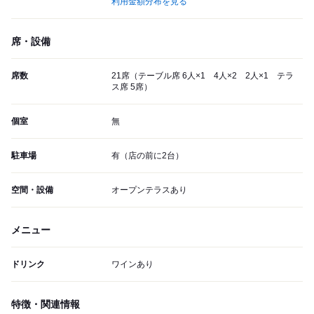
利用金額分布を見る
席・設備
席数
21席（テーブル席 6人×1 4人×2 2人×1 テラ
ス席 5席）
個室
無
駐車場
有（店の前に2台）
空間・設備
オープンテラスあり
メニュー
ドリンク
ワインあり
特徴・関連情報