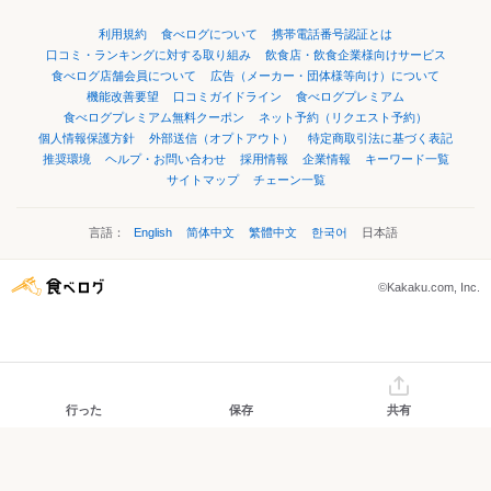
利用規約
食べログについて
携帯電話番号認証とは
口コミ・ランキングに対する取り組み
飲食店・飲食企業様向けサービス
食べログ店舗会員について
広告（メーカー・団体様等向け）について
機能改善要望
口コミガイドライン
食べログプレミアム
食べログプレミアム無料クーポン
ネット予約（リクエスト予約）
個人情報保護方針
外部送信（オプトアウト）
特定商取引法に基づく表記
推奨環境
ヘルプ・お問い合わせ
採用情報
企業情報
キーワード一覧
サイトマップ
チェーン一覧
言語：
English
简体中文
繁體中文
한국어
日本語
©Kakaku.com, Inc.
行った
保存
共有