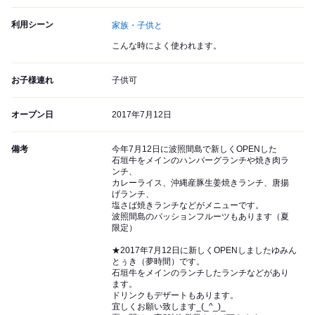
利用シーン
家族・子供と
こんな時によく使われます。
お子様連れ
子供可
オープン日
2017年7月12日
備考
今年7月12日に波照間島で新しくOPENした
石垣牛をメインのハンバーグランチや焼き肉ラ
ンチ、
カレーライス、沖縄産豚生姜焼きランチ、唐揚
げランチ、
塩さば焼きランチなどがメニューです。
波照間島のパッションフルーツもあります（夏
限定）
★2017年7月12日に新しくOPENしましたゆみん
とぅき（夢時間）です。
石垣牛をメインのランチしたランチなどがあり
ます。
ドリンクもデザートもあります。
宜しくお願い致します_(_^_)_