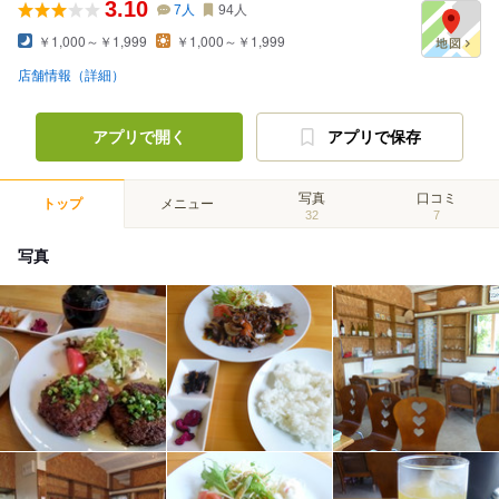
3.10
7
人
94
人
￥1,000～￥1,999
￥1,000～￥1,999
店舗情報（詳細）
アプリで開く
アプリで保存
写真
口コミ
トップ
メニュー
32
7
写真