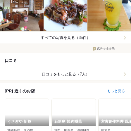
すべての写真を見る（35件）
広告を非表示
口コミ
口コミをもっと見る（7人）
[PR] 近くのお店
もっと見る
うさぎや 新館
石垣島 焼肉樹苑
宮古創作料理 風
せ
沖縄料理、居酒屋
焼肉、居酒屋、沖縄料理
居酒屋