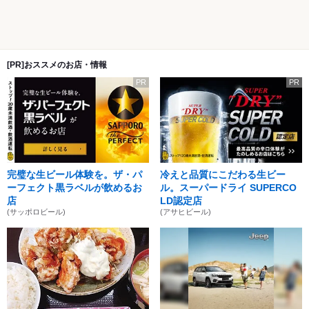
[PR]おススメのお店・情報
PR
PR
完璧な生ビール体験を。ザ・パ
冷えと品質にこだわる生ビー
ーフェクト黒ラベルが飲めるお
ル。スーパードライ SUPERCO
店
LD認定店
(サッポロビール)
(アサヒビール)