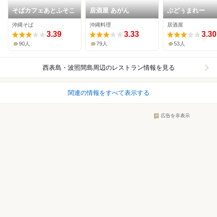
そばカフェあとふそこ
居酒屋 あがん
ぶどぅまれー
沖縄そば
沖縄料理
居酒屋
3.39
3.33
3.30
90人
79人
53人
西表島・波照間島周辺
のレストラン情報を見る
関連の情報をすべて表示する
広告を非表示