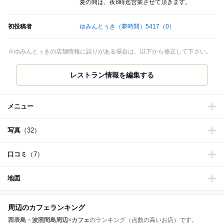
夏の間は、夜8時迄営業させて頂きます。
初投稿者
ゆみんとぅき（夢時間）5417
（0）
※ゆみんとぅきの店舗情報に誤りがある場合は、以下から修正して下さい。
メニュー
写真
（32）
口コミ
（7）
地図
周辺のカフェランキング
西表島・波照間島周辺
×
カフェ
のランキング（点数の高いお店）です。