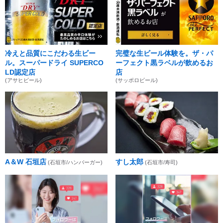
冷えと品質にこだわる生ビー
完璧な生ビール体験を。ザ・パ
ル。スーパードライ SUPERCO
ーフェクト黒ラベルが飲めるお
LD認定店
店
(アサヒビール)
(サッポロビール)
A＆W 石垣店
すし太郎
(石垣市/ハンバーガー)
(石垣市/寿司)