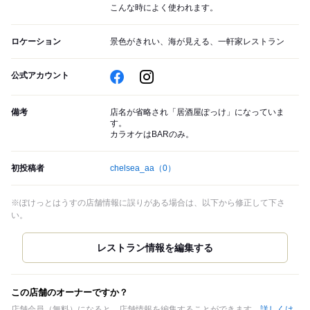
こんな時によく使われます。
ロケーション
景色がきれい、海が見える、一軒家レストラン
公式アカウント
備考
店名が省略され「居酒屋ぽっけ」になっていま
す。
カラオケはBARのみ。
初投稿者
chelsea_aa
（0）
※ぽけっとはうすの店舗情報に誤りがある場合は、以下から修正して下さ
い。
この店舗のオーナーですか？
店舗会員（無料）になると、店舗情報を編集することができます。
詳しくは