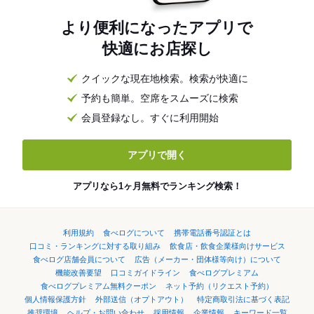
より便利になったアプリで
快適にお店探し
クイックな現在地検索。検索が快適に
予約も簡単。空席をスムーズに検索
会員登録なし。すぐに利用開始
アプリで開く
アプリなら1ヶ月無料でランキング検索！
利用規約
食べログについて
携帯電話番号認証とは
口コミ・ランキングに対する取り組み
飲食店・飲食企業様向けサービス
食べログ店舗会員について
広告（メーカー・団体様等向け）について
機能改善要望
口コミガイドライン
食べログプレミアム
食べログプレミアム無料クーポン
ネット予約（リクエスト予約）
個人情報保護方針
外部送信（オプトアウト）
特定商取引法に基づく表記
推奨環境
ヘルプ・お問い合わせ
採用情報
企業情報
キーワード一覧