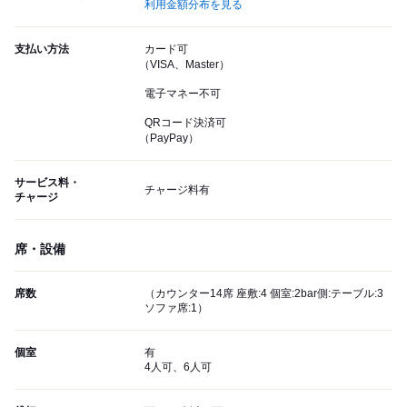
利用金額分布を見る
支払い方法
カード可
（VISA、Master）
電子マネー不可
QRコード決済可
（PayPay）
サービス料・
チャージ料有
チャージ
席・設備
席数
（カウンター14席 座敷:4 個室:2bar側:テーブル:3
ソファ席:1）
個室
有
4人可、6人可