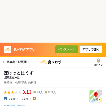
インストール
アプリで開く
西表島・波照間島周辺グルメへ
ログイン
ぽけっとはうす
(居酒屋 ぽっけ)
居酒屋､ 沖縄料理､ 肉料理
3.13
41
人
963
人
￥4,000～￥4,999
-