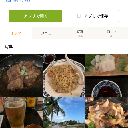
店舗情報（詳細）
アプリで開く
アプリで保存
写真
口コミ
トップ
メニュー
264
41
写真