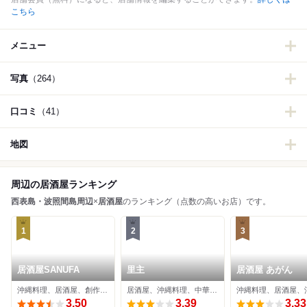
こちら
メニュー
写真
（264）
口コミ
（41）
地図
周辺の居酒屋ランキング
西表島・波照間島周辺
×
居酒屋
のランキング（点数の高いお店）です。
1
2
3
居酒屋SANUFA
里主
居酒屋 あがん
沖縄料理、居酒屋、創作料理
居酒屋、沖縄料理、中華料理
3.50
3.39
3.33