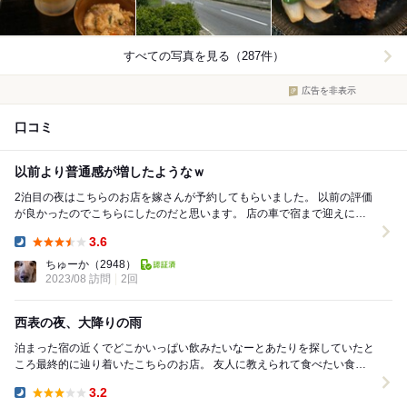
すべての写真を見る（287件）
広告を非表示
口コミ
以前より普通感が増したようなｗ
2泊目の夜はこちらのお店を嫁さんが予約してもらいました。 以前の評価
が良かったのでこちらにしたのだと思います。 店の車で宿まで迎えに来
てもらいお店に向かいます。 東京とち...
3.6
Dinner:
ちゅーか
（2948）
2023/08 訪問
2回
西表の夜、大降りの雨
泊まった宿の近くでどこかいっぱい飲みたいなーとあたりを探していたと
ころ最終的に辿り着いたこちらのお店。 友人に教えられて食べたい食べ
たいと思っていたイノシシ肉の刺身を、こちら...
3.2
Dinner: