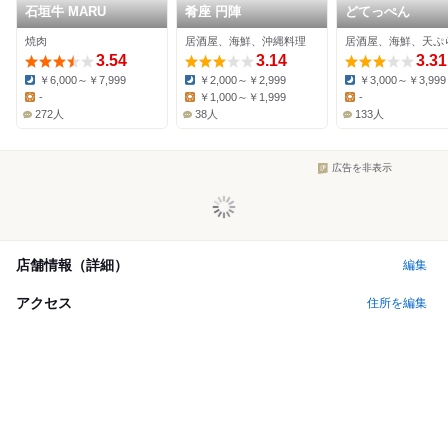
石垣牛 MARU
肴座 円陣
どてっぺん
焼肉
居酒屋、海鮮、沖縄料理
居酒屋、海鮮、天ぷ
3.54
3.14
3.31
￥6,000～￥7,999
￥2,000～￥2,999
￥3,000～￥3,999
Dinner:
Dinner:
Dinner:
-
￥1,000～￥1,999
-
Lunch:
Lunch:
Lunch:
272人
38人
133人
広告を非表示
店舗情報（詳細）
編集
アクセス
住所を編集