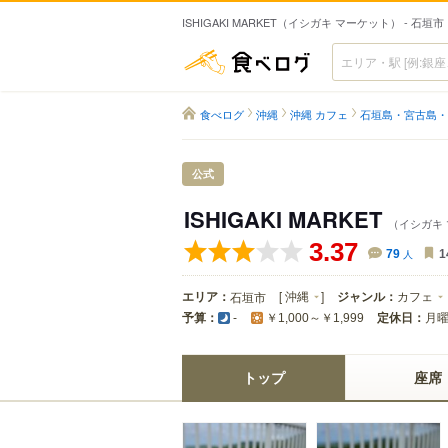
ISHIGAKI MARKET（イシガキ マーケット） - 石
食べログ
食べログ
沖縄
沖縄 カフェ
石垣島・宮古島・
公式
ISHIGAKI MARKET
（イシガキ
3.37
79
人
1
エリア：
[
沖縄
]
ジャンル：
カフェ
石垣市
予算：
定休日：
月
-
￥1,000～￥1,999
トップ
座席