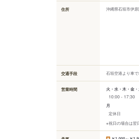
沖縄県
石垣市
伊原
住所
石垣空港より車で
交通手段
火・水・木・金・
営業時間
10:00 - 17:30
月
定休日
※祝日の場合は翌
予算
￥1,000～￥1,9