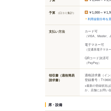
予算
（口コミ集計）
￥1,000～￥1,9
利用金額分布を
カード可
支払い方法
（VISA、Master、
電子マネー可
（交通系電子マネー（S
QRコード決済可
（PayPay）
適格請求書（イン
領収書（適格簡易
登録番号：T136000
請求書）
※最新の登録状況
か、店舗にお問い
席・設備