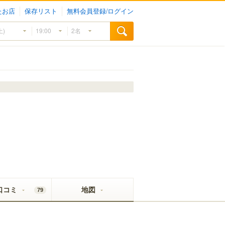
たお店
保存リスト
無料会員登録/ログイン
口コミ
地図
79