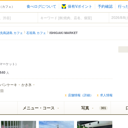
食べログについて
保有Vポイント
予約確認
行っ
垣市（カフェ）
先島諸島 カフェ
石垣島 カフェ
ISHIGAKI MARKET
 マーケット）
440
人
パンケーキ
かき氷
曜日
店舗情報（詳細）
求人情報
メニュー・コース
写真
301