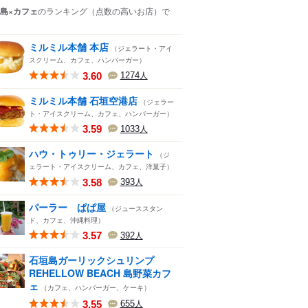
島×カフェ
のランキング
（点数の高いお店）
で
ミルミル本舗 本店
（ジェラート・アイ
スクリーム、カフェ、ハンバーガー）
3.60
1274
人
ミルミル本舗 石垣空港店
（ジェラー
ト・アイスクリーム、カフェ、ハンバーガー）
3.59
1033
人
ハウ・トゥリー・ジェラート
（ジ
ェラート・アイスクリーム、カフェ、洋菓子）
3.58
393
人
パーラー ぱぱ屋
（ジューススタン
ド、カフェ、沖縄料理）
3.57
392
人
石垣島ガーリックシュリンプ
REHELLOW BEACH 島野菜カフ
ェ
（カフェ、ハンバーガー、ケーキ）
3.55
655
人