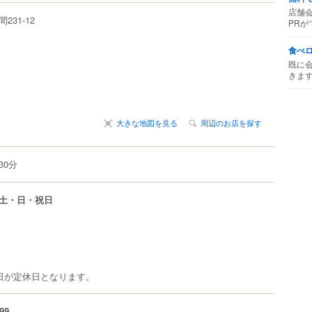
店舗
間
231-12
PRが
食べ
既に
きま
大きな地図を見る
周辺のお店を探す
30分
土・日・祝日
日が定休日となります。
99