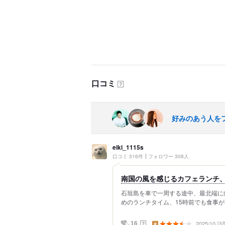
口コミ
？
好みのあう人を
eiki_1115s
口コミ 316件
フォロワー 308人
南国の風を感じるカフェランチ
石垣島を車で一周する途中、最北端に向か
めのランチタイム、15時前でも食事が
2025/10 訪
？
16