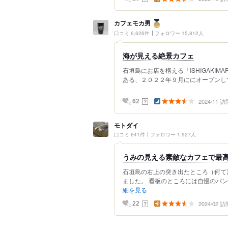
カフェモカ男
口コミ 6,626件
フォロワー 15,812人
海が見える絶景カフェ
石垣島にお店を構える「ISHIGAKIM
ある、２０２２年９月ににオープンして
2024/11 訪
？
62
モトダイ
口コミ 641件
フォロワー 1,927人
うみの見える素敵なカフェで最
石垣島の右上の突き出たところ（何て
ました。 看板のところには自慢のパンケ
細を見る
2024/02 訪
？
22