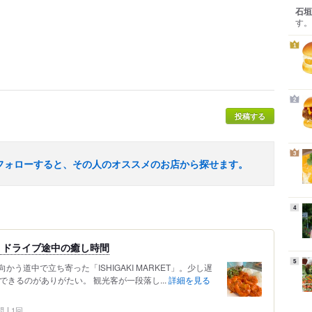
石垣
す。
1
2
投稿する
3
フォローすると、その人のオススメのお店から探せます。
4
、ドライブ途中の癒し時間
5
う道中で立ち寄った「ISHIGAKI MARKET」。少し遅
できるのがありがたい。 観光客が一段落し...
詳細を見る
問
1回