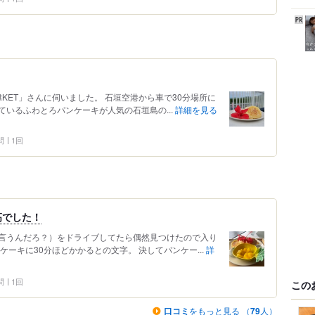
ARKET」さんに伺いました。 石垣空港から車で30分場所に
いるふわとろパンケーキが人気の石垣島の...
詳細を見る
問
1回
高でした！
言うんだろ？）をドライブしてたら偶然見つけたので入り
ーキに30分ほどかかるとの文字。 決してパンケー...
詳
問
1回
この
口コミ
をもっと見る （
79
人）