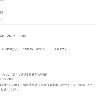
99
見る
JCB、AMEX、Diners）
uicaなど）、nanaco、WAON、iD、QUICPay）
ボイス）対応の領収書発行が可能
1030686
は国税庁インボイス制度適格請求書発行事業者公表サイトをご確認いただく
合わせください。