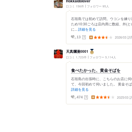
Hokkaidolover
口コミ 156件
フォロワー 95人
石垣島では初めて訪問。ウコンを練り
ため10:30ごろは店内席に数組、外
に...
詳細を見る
2026/03 訪
？
13
天真爛漫0001
口コミ 1,723件
フォロワー 5,114人
食べたかった、黄金そばを
石垣島の出張時に、こちらのお店に伺
て、今回初めて伺いました。 黄金そば
詳細を見る
2025/03
？
474