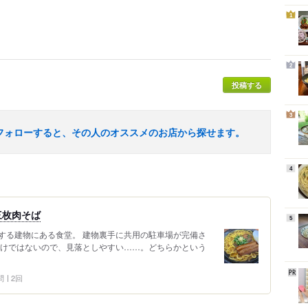
1
2
投稿する
3
フォローすると、その人のオススメのお店から探せます。
4
三枚肉そば
5
する建物にある食堂。 建物裏手に共用の駐車場が完備さ
わけではないので、見落としやすい……。どちらかという
問
2回