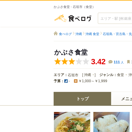
かぶさ食堂 - 石垣市（食堂）
食べログ
食べログ
沖縄
沖縄 食堂
石垣島・宮古島・先
かぶさ食堂
3.42
111
人
エリア：
[
沖縄
]
ジャンル：
食堂
沖
石垣市
予算：
-
￥1,000～￥1,999
トップ
メニ