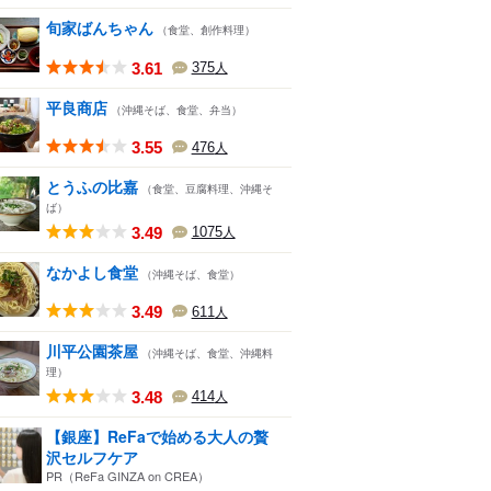
旬家ばんちゃん
（食堂、創作料理）
3.61
375
人
平良商店
（沖縄そば、食堂、弁当）
3.55
476
人
とうふの比嘉
（食堂、豆腐料理、沖縄そ
ば）
3.49
1075
人
なかよし食堂
（沖縄そば、食堂）
3.49
611
人
川平公園茶屋
（沖縄そば、食堂、沖縄料
理）
3.48
414
人
【銀座】ReFaで始める大人の贅
沢セルフケア
PR（ReFa GINZA on CREA）