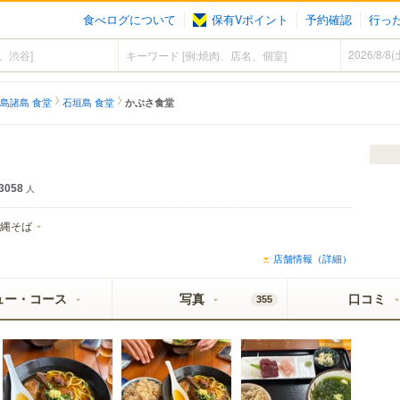
食べログについて
保有Vポイント
予約確認
行っ
島諸島 食堂
石垣島 食堂
かぶさ食堂
3058
人
縄そば
店舗情報（詳細）
ュー・コース
写真
口コミ
355