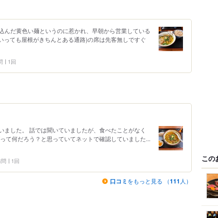
込んだ黄色い麺というのに惹かれ、早朝から営業している
(といっても屋根がきちんとある通路)の席は先客無しですぐ
問
1回
いました。 話では聞いていましたが、食べたことがなく
って何だろう？と思っていてネットで確認していました...
この
 訪問
1回
口コミ
をもっと見る （
111
人）