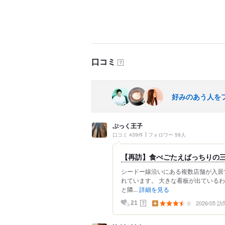
口コミ
？
好みのあう人を
ぷっく王子
口コミ 439件
フォロワー 59人
【再訪】食べごたえばっちりの
シードー線沿いにある複数店舗が入居
れています。 大きな看板が出ている
と隣...
詳細を見る
2026/05 訪
？
21