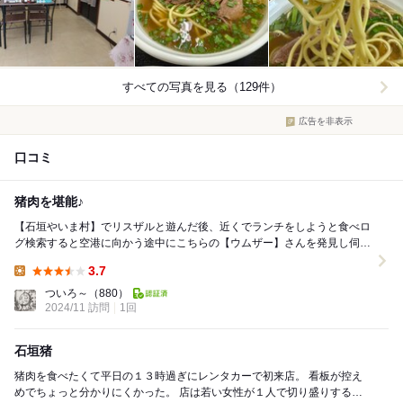
すべての写真を見る（129件）
広告を非表示
口コミ
猪肉を堪能♪
【石垣やいま村】でリスザルと遊んだ後、近くでランチをしようと食べロ
グ検索すると空港に向かう途中にこちらの【ウムザー】さんを発見し伺い
ました。 店内は社員食堂のような雰囲気。 ...
3.7
Lunch:
ついろ～
（880）
2024/11 訪問
1回
石垣猪
猪肉を食べたくて平日の１３時過ぎにレンタカーで初来店。 看板が控え
めでちょっと分かりにくかった。 店は若い女性が１人で切り盛りする小