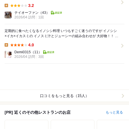
フリな店です。 確かに食べ物は猪肉メニ...
3.2
Lunch:
テイオーファン
（43）
2026/04 訪問
1回
定期的に食べたくなるイノシシ料理 いつもすごく迷うのですが イノシシ
×イカ×イカスミの イノスミ汁とジューシーの組み合わせが 大好物！！ イ
ノスミ汁は無いこともあ...
4.0
Lunch:
Demi0315
（11）
2026/04 訪問
3回
口コミをもっと見る（15人）
[PR] 近くのその他レストランのお店
もっと見る