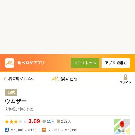
インストール
アプリで開く
石垣島グルメへ
ログイン
公式
ウムザー
肉料理､ 沖縄そば
3.09
15
人
212
人
￥1,000～￥1,999
￥1,000～￥1,999