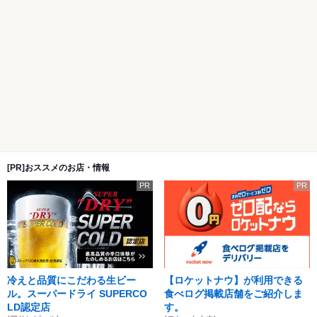
[PR]おススメのお店・情報
PR
PR
冷えと品質にこだわる生ビー
【ロケットナウ】が利用できる
ル。スーパードライ SUPERCO
食べログ掲載店舗をご紹介しま
LD認定店
す。