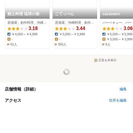
郷土料理 琉球の爺
こてっぺん
sazanami
居酒屋、創作料理、沖縄料理
居酒屋、沖縄料理、創作料理
バーベキュー、バー
3.18
3.44
3.06
￥4,000～￥4,999
￥3,000～￥3,999
￥5,000～￥5,999
Dinner:
Dinner:
Dinner:
-
-
￥3,000～￥3,999
Lunch:
Lunch:
Lunch:
61人
350人
9人
広告を非表示
店舗情報（詳細）
編集
アクセス
住所を編集