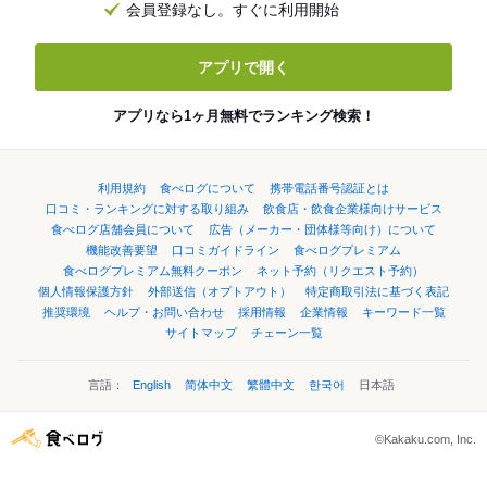
会員登録なし。すぐに利用開始
アプリで開く
アプリなら1ヶ月無料でランキング検索！
利用規約
食べログについて
携帯電話番号認証とは
口コミ・ランキングに対する取り組み
飲食店・飲食企業様向けサービス
食べログ店舗会員について
広告（メーカー・団体様等向け）について
機能改善要望
口コミガイドライン
食べログプレミアム
食べログプレミアム無料クーポン
ネット予約（リクエスト予約）
個人情報保護方針
外部送信（オプトアウト）
特定商取引法に基づく表記
推奨環境
ヘルプ・お問い合わせ
採用情報
企業情報
キーワード一覧
サイトマップ
チェーン一覧
言語：
English
简体中文
繁體中文
한국어
日本語
©Kakaku.com, Inc.