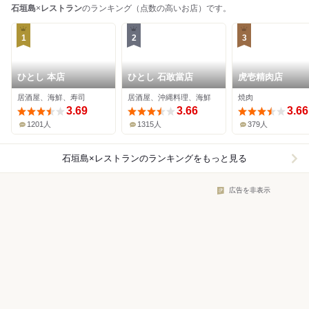
石垣島
×
レストラン
のランキング（点数の高いお店）です。
1
2
3
ひとし 本店
ひとし 石敢當店
虎壱精肉店
居酒屋、海鮮、寿司
居酒屋、沖縄料理、海鮮
焼肉
3.69
3.66
3.66
1201人
1315人
379人
石垣島×レストラン
のランキングをもっと見る
広告を非表示