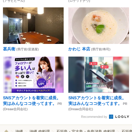
(アサヒビール)
(ロケットナウ)
甚兵衛
かわじ 本店
(県庁前/居酒屋)
(県庁前/寿司)
SNSアカウントを着実に成長。
SNSアカウントを着実に成長。
実はみんなココ使ってます。
実はみんなココ使ってます。
PR
PR
(Dreaw合同会社)
(Dreaw合同会社)
Recommended by
沖縄
沖縄 肉料理
石垣島・宮古島・先島諸島 肉料理
石垣島