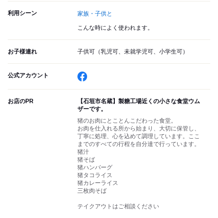
利用シーン
家族・子供と
こんな時によく使われます。
お子様連れ
子供可（乳児可、未就学児可、小学生可）
公式アカウント
お店のPR
【石垣市名蔵】製糖工場近くの小さな食堂ウム
ザーです。
猪のお肉にとことんこだわった食堂。
お肉を仕入れる所から始まり、大切に保管し、
丁寧に処理、心を込めて調理しています。ここ
までのすべての行程を自分達で行っています。
猪汁
猪そば
猪ハンバーグ
猪タコライス
猪カレーライス
三枚肉そば
テイクアウトはご相談ください