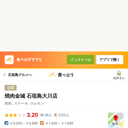
インストール
アプリで開く
石垣島グルメへ
ログイン
公式
焼肉金城 石垣島大川店
焼肉､ ステーキ､ ホルモン
3.20
58
人
1255
人
￥3,000～￥3,999
￥1,000～￥1,999