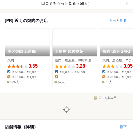
口コミをもっと見る（58人）
[PR] 近くの焼肉のお店
もっと見る
炭火焼肉 石垣庵
石垣島 焼肉樹苑
焼肉 USHIGAKI
焼肉
焼肉、居酒屋、沖縄料理
焼肉、居酒屋、ステ
3.55
3.28
3.05
￥5,000～￥5,999
￥5,000～￥5,999
￥6,000～￥7,999
Dinner:
Dinner:
Dinner:
￥1,000～￥1,999
-
￥2,000～￥2,999
Lunch:
Lunch:
Lunch:
526人
67人
21人
広告を非表示
店舗情報（詳細）
修正