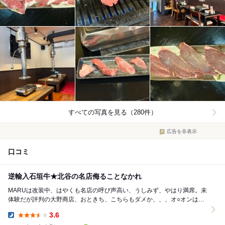
すべての写真を見る（280件）
広告を非表示
口コミ
逆輸入石垣牛★北谷の名店侮ることなかれ
MARUは改装中、はやくも名店の呼び声高い、うしみず、やはり満席。未
体験だが評判の大野商店、おときち、こちらもダメか、、、オ○オンはケ
ンモホロロ、、、 焼肉の舌は乾き、島寿司...
3.6
Dinner: