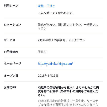
利用シーン
家族・子供と
こんな時によく使われます。
ロケーション
景色がきれい、隠れ家レストラン、一軒家レス
トラン
サービス
2時間半以上の宴会可、テイクアウト
お子様連れ
子供可
ホームページ
http://yakiniku-kinjo.com/
オープン日
2018年8月15日
お店のPR
石垣島の自社牧場から直入！ よりやわらかな肉
質を持つ石垣牛【めす牛】のお肉をご堪能くだ
さい。
お肉は石垣島の自社牧場で一貫生産。リーズナ
ブルな価格で石垣牛のお肉をたっぷりと食べら