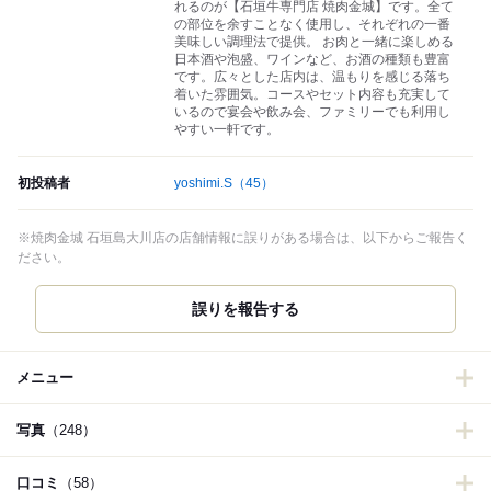
れるのが【石垣牛専門店 焼肉金城】です。全て
の部位を余すことなく使用し、それぞれの一番
美味しい調理法で提供。 お肉と一緒に楽しめる
日本酒や泡盛、ワインなど、お酒の種類も豊富
です。広々とした店内は、温もりを感じる落ち
着いた雰囲気。コースやセット内容も充実して
いるので宴会や飲み会、ファミリーでも利用し
やすい一軒です。
初投稿者
yoshimi.S
（45）
※焼肉金城 石垣島大川店の店舗情報に誤りがある場合は、以下からご報告く
ださい。
誤りを報告する
メニュー
写真
（248）
口コミ
（58）