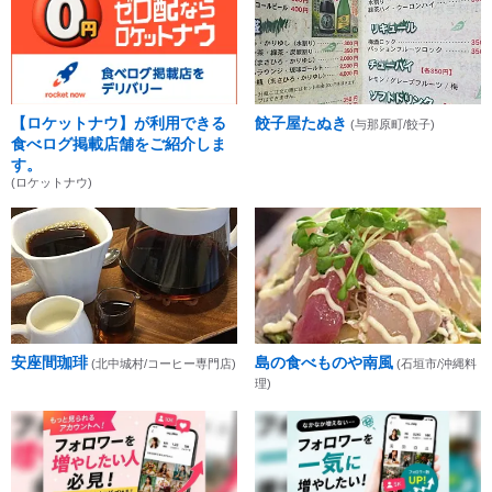
【ロケットナウ】が利用できる
餃子屋たぬき
(与那原町/餃子)
食べログ掲載店舗をご紹介しま
す。
(ロケットナウ)
安座間珈琲
島の食べものや南風
(北中城村/コーヒー専門店)
(石垣市/沖縄料
理)