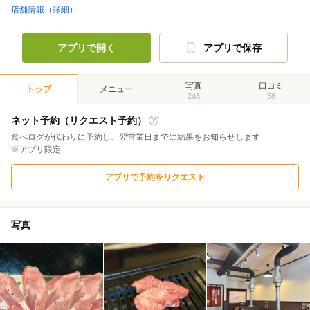
店舗情報（詳細）
アプリで開く
アプリで保存
写真
口コミ
トップ
メニュー
248
58
ネット予約（リクエスト予約）
食べログが代わりに予約し、翌営業日までに結果をお知らせします
※アプリ限定
アプリで予約をリクエスト
写真