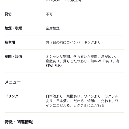
～30人可、30人以上可
貸切
不可
禁煙・喫煙
全席禁煙
駐車場
無（目の前にコインパーキングあり）
空間・設備
オシャレな空間、落ち着いた空間、席が広い、
座敷あり、掘りごたつあり、無料Wi-Fiあり、有
料Wi-Fiあり
メニュー
ドリンク
日本酒あり、焼酎あり、ワインあり、カクテル
あり、日本酒にこだわる、焼酎にこだわる、ワ
インにこだわる、カクテルにこだわる
特徴・関連情報