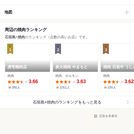
地図
周辺の焼肉ランキング
石垣島
×
焼肉
のランキング（点数の高いお店）です。
1
2
3
虎壱精肉店
炭火焼肉 やまもと
焼肉 石垣牛 うし
焼肉
焼肉、ホルモン
焼肉
3.66
3.63
3.62
380人
1051人
109人
石垣島×焼肉
のランキングをもっと見る
広告を非表示