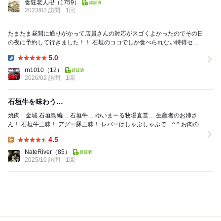
食狂老人卍
（1759）
2023/02 訪問
1回
たまたま昼間に通りがかって店員さんの対応がスゴくよかったのでその日
の夜に予約して行きました！！ 石垣のココでしか食べられない特得セッ
トはほんとにお得感感じられ大満足できるお味でし...
5.0
Dinner:
rn1010
（12）
2026/02 訪問
1回
石垣牛を味わう…
焼肉 金城 石垣島編… 石垣牛… ゆいまーる牧場直営… 生産者のお姉さ
ん！ 石垣牛三昧！ アグー豚三昧！ レバーはしゃぶしゃぶで…^ ^ お肉の...
4.5
Lunch:
NateRiver
（85）
2025/10 訪問
1回