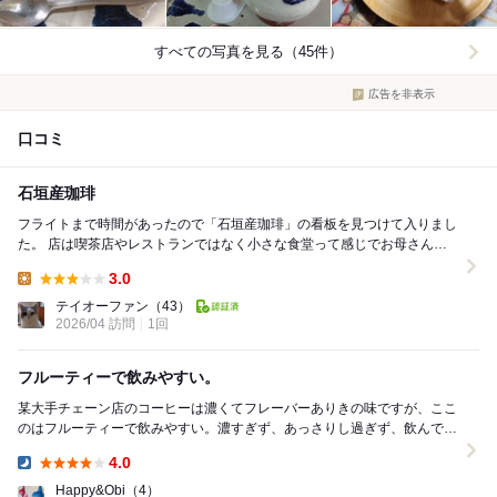
すべての写真を見る（45件）
広告を非表示
口コミ
石垣産珈琲
フライトまで時間があったので「石垣産珈琲」の看板を見つけて入りまし
た。 店は喫茶店やレストランではなく小さな食堂って感じでお母さんが
１人でやってみえました。 お父さんが農園で自...
3.0
Lunch:
テイオーファン
（43）
2026/04 訪問
1回
フルーティーで飲みやすい。
某大手チェーン店のコーヒーは濃くてフレーバーありきの味ですが、ここ
のはフルーティーで飲みやすい。濃すぎず、あっさりし過ぎず、飲んでて
落ち着きます。せっかく石垣に来たら、石垣産の豆で...
4.0
Dinner:
Happy&Obi
（4）