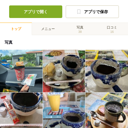
アプリで開く
アプリで保存
写真
口コミ
トップ
メニュー
38
16
写真