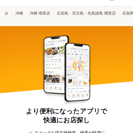
沖縄
沖縄 喫茶店
石垣島・宮古島・先島諸島 喫茶店
石垣島
より便利になったアプリで
快適にお店探し
クイックな現在地検索。検索が快適に