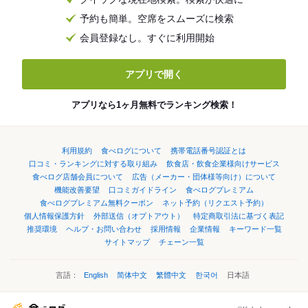
予約も簡単。空席をスムーズに検索
会員登録なし。すぐに利用開始
アプリで開く
アプリなら1ヶ月無料でランキング検索！
利用規約
食べログについて
携帯電話番号認証とは
口コミ・ランキングに対する取り組み
飲食店・飲食企業様向けサービス
食べログ店舗会員について
広告（メーカー・団体様等向け）について
機能改善要望
口コミガイドライン
食べログプレミアム
食べログプレミアム無料クーポン
ネット予約（リクエスト予約）
個人情報保護方針
外部送信（オプトアウト）
特定商取引法に基づく表記
推奨環境
ヘルプ・お問い合わせ
採用情報
企業情報
キーワード一覧
サイトマップ
チェーン一覧
言語：
English
简体中文
繁體中文
한국어
日本語