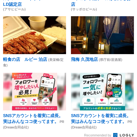
LD認定店
店
(アサヒビール)
(サッポロビール)
軽食の店 ルビー 泊店
飛梅 久茂地店
(美栄橋/定
(県庁前/居酒屋)
食)
SNSアカウントを着実に成長。
SNSアカウントを着実に成長。
実はみんなココ使ってます。
実はみんなココ使ってます。
PR
PR
(Dreaw合同会社)
(Dreaw合同会社)
Recommended by