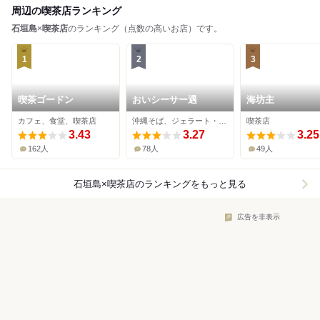
周辺の喫茶店ランキング
石垣島
×
喫茶店
のランキング（点数の高いお店）です。
1
2
3
喫茶ゴードン
おいシーサー遇
海坊主
カフェ、食堂、喫茶店
沖縄そば、ジェラート・アイスクリーム、喫茶店
喫茶店
3.43
3.27
3.25
162人
78人
49人
石垣島×喫茶店
のランキングをもっと見る
広告を非表示