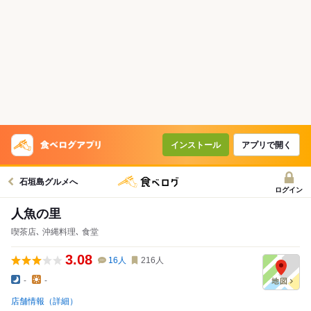
インストール
アプリで開く
石垣島グルメへ
ログイン
人魚の里
喫茶店､ 沖縄料理､ 食堂
3.08
16
人
216
人
-
-
店舗情報（詳細）