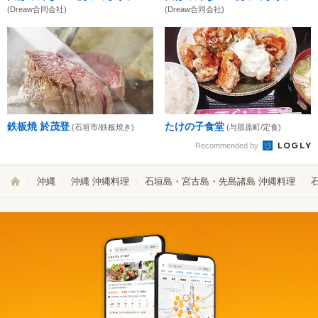
(Dreaw合同会社)
(Dreaw合同会社)
鉄板焼 於茂登
たけの子食堂
(石垣市/鉄板焼き)
(与那原町/定食)
Recommended by
沖縄
沖縄 沖縄料理
石垣島・宮古島・先島諸島 沖縄料理