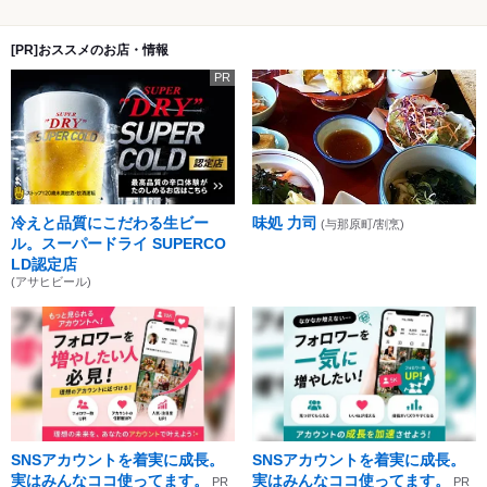
[PR]おススメのお店・情報
PR
冷えと品質にこだわる生ビー
味処 力司
(与那原町/割烹)
ル。スーパードライ SUPERCO
LD認定店
(アサヒビール)
SNSアカウントを着実に成長。
SNSアカウントを着実に成長。
実はみんなココ使ってます。
実はみんなココ使ってます。
PR
PR