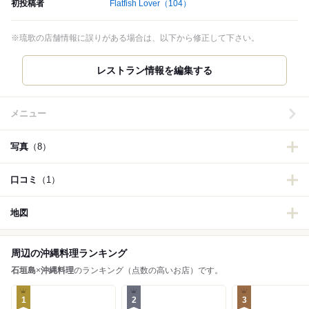
初投稿者
Flatfish Lover
（104）
※琉歌の店舗情報に誤りがある場合は、以下から修正して下さい。
レストラン情報を編集する
メニュー
写真
（8）
口コミ
（1）
地図
周辺の沖縄料理ランキング
石垣島
×
沖縄料理
のランキング（点数の高いお店）です。
1
2
3