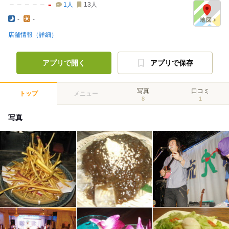
-
1
人
13
人
-
-
店舗情報（詳細）
アプリで開く
アプリで保存
写真
口コミ
トップ
メニュー
8
1
写真