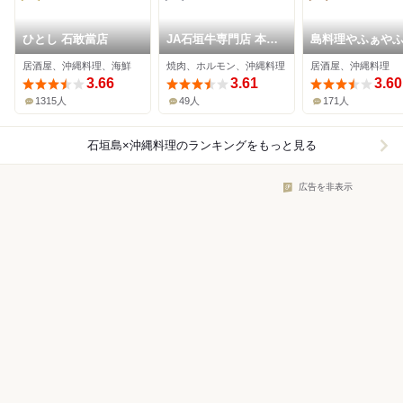
ひとし 石敢當店
JA石垣牛専門店 本格
島料理やふぁや
炭火焼肉わたなべ
居酒屋、沖縄料理、海鮮
焼肉、ホルモン、沖縄料理
居酒屋、沖縄料理
3.66
3.61
3.60
1315人
49人
171人
石垣島×沖縄料理
のランキングをもっと見る
広告を非表示