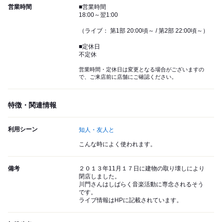
営業時間
■営業時間
18:00～翌1:00
（ライブ： 第1部 20:00頃～ / 第2部 22:00頃～）
■定休日
不定休
営業時間・定休日は変更となる場合がございますの
で、ご来店前に店舗にご確認ください。
特徴・関連情報
利用シーン
知人・友人と
こんな時によく使われます。
備考
２０１３年11月１７日に建物の取り壊しにより
閉店しました。
川門さんはしばらく音楽活動に専念されるそう
です。
ライブ情報はHPに記載されています。