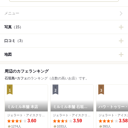
メニュー
写真
（15）
口コミ
（3）
地図
周辺のカフェランキング
石垣島
×
カフェ
のランキング（点数の高いお店）です。
1
2
3
ミルミル本舗 本店
ミルミル本舗 石垣空
ハウ・トゥリー
港店
ラート
ジェラート・アイスクリーム、カフェ、ハンバーガー
ジェラート・アイスクリーム、カフェ、ハンバーガー
3.60
3.59
3.58
1274人
1033人
393人