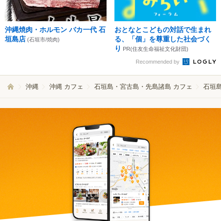
沖縄焼肉・ホルモン バカ一代 石
おとなとこどもの対話で生まれ
垣島店
る、「個」を尊重した社会づく
(石垣市/焼肉)
り
PR(住友生命福祉文化財団)
Recommended by
沖縄
沖縄 カフェ
石垣島・宮古島・先島諸島 カフェ
石垣島