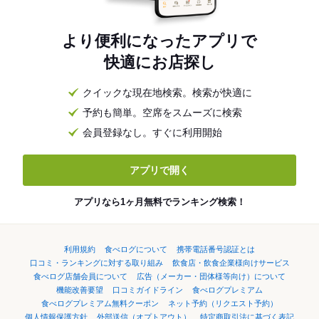
より便利になったアプリで
快適にお店探し
クイックな現在地検索。検索が快適に
予約も簡単。空席をスムーズに検索
会員登録なし。すぐに利用開始
アプリで開く
アプリなら1ヶ月無料でランキング検索！
利用規約
食べログについて
携帯電話番号認証とは
口コミ・ランキングに対する取り組み
飲食店・飲食企業様向けサービス
食べログ店舗会員について
広告（メーカー・団体様等向け）について
機能改善要望
口コミガイドライン
食べログプレミアム
食べログプレミアム無料クーポン
ネット予約（リクエスト予約）
個人情報保護方針
外部送信（オプトアウト）
特定商取引法に基づく表記