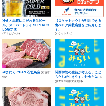
冷えと品質にこだわる生ビー
【ロケットナウ】が利用できる
ル。スーパードライ SUPERCO
食べログ掲載店舗をご紹介しま
LD認定店
す。
(アサヒビール)
(ロケットナウ)
やきにく CHAN 石垣島店
関西学院の生徒が考える、こど
(石垣市/
もたちが生きやすい社会とは
焼肉)
PR
(住友生命福祉文化財団)