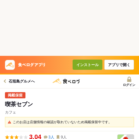
インストール
アプリで開く
石垣島グルメへ
ログイン
喫茶セブン
カフェ
このお店は店舗情報の確認が取れていないため掲載保留中です。
3.04
3
人
9
人